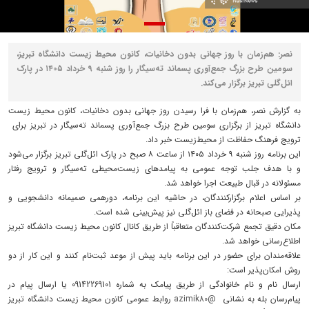
نصر: هم‌زمان با روز جهانی بدون دخانیات، کانون محیط زیست دانشگاه تبریز،
سومین طرح بزرگ جمع‌آوری پسماند ته‌سیگار را روز شنبه ۹ خرداد ۱۴۰۵ در پارک
ائل‌گلی تبریز برگزار می‌کند.
به گزارش نصر، هم‌زمان با فرا رسیدن روز جهانی بدون دخانیات، کانون محیط زیست
دانشگاه تبریز از برگزاری سومین طرح بزرگ جمع‌آوری پسماند ته‌سیگار در تبریز برای
ترویج فرهنگ حفاظت از محیط‌زیست خبر داد.
این برنامه روز شنبه ۹ خرداد ۱۴۰۵ از ساعت ۸ صبح در پارک ائل‌گلی تبریز برگزار می‌شود
و با هدف جلب توجه عمومی به پیامدهای زیست‌محیطی ته‌سیگار و ترویج رفتار
مسئولانه در قبال طبیعت اجرا خواهد شد.
بر اساس اعلام برگزارکنندگان، در حاشیه این برنامه، دورهمی صمیمانه دانشجویی و
پذیرایی صبحانه در فضای باز ائل‌گلی نیز پیش‌بینی شده است.
مکان دقیق تجمع شرکت‌کنندگان متعاقباً از طریق کانال کانون محیط زیست دانشگاه تبریز
اطلاع‌رسانی خواهد شد.
علاقه‌مندان برای حضور در این برنامه باید پیش از موعد ثبت‌نام کنند و این کار از دو
روش امکان‌پذیر است:
ارسال نام و نام خانوادگی از طریق پیامک به شماره 09142269101 یا ارسال پیام در
پیام‌رسان بله به نشانی
@azimik80
روابط عمومی کانون محیط زیست دانشگاه تبریز