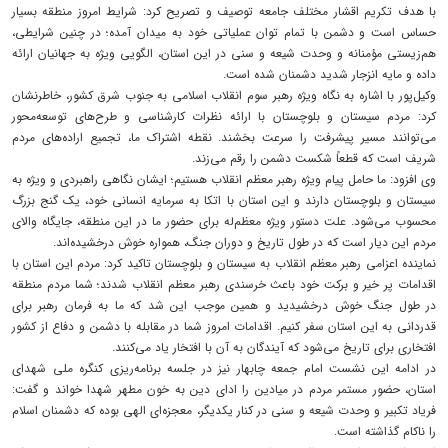
با هدف تکریم اقشار مختلف جامعه توصیف و تصریح کرد: شرایط امروز منطقه بسیار
حساس است و دشمن با تمام توان عملیاتی خود به میدان آمده؛ در چنین شرایطی،
هم‌زیستی مؤمنانه و وحدت شیعه و سنی در این استان، الگویی ویژه به جهانیان ارائه
داده و مایه انزجار شدید دشمنان شده است.
وکیل‌پور با اشاره به نگاه ویژه رهبر سوم انقلاب اسلامی به جنوب شرق کشور، خاطرنشان
کرد: مردم سیستان و بلوچستان با ارائه نظرات کارشناسی و طرح‌های توسعه‌محور
می‌توانند مسیر پیشرفت را سرعت بخشند. نقطه اشتراک ما، تجمیع اراده‌های مردم
شریف است که قطعاً شکست دشمن را رقم می‌زند.
وی افزود: ما حامل پیام ویژه رهبر معظم انقلاب هستیم؛ ایشان نگاهی راهبردی و ویژه به
سیستان و بلوچستان دارند و این استان با اتکا به سرمایه انسانی خود، یک گنج بزرگ
محسوب می‌شود. علت دستور ویژه معظم‌له برای حضور ما در این منطقه، جایگاه والای
مردم این دیار است که در طول تاریخ و دوران جنگ، همواره خوش درخشیده‌اند.
نماینده اعزامی رهبر معظم انقلاب به سیستان و بلوچستان تاکید کرد: مردم این استان با
اقدامات پر خیر و برکت خود باعث خرسندی رهبر معظم انقلاب شدند؛ شما مردم منطقه
در طول جنگ خوش درخشیدید و همین موجب این شد که ما به فرمان رهبر برای
قدردانی به این استان سفر کنیم. اقدامات امروز شما در مقابله با دشمن و دفاع از کشور
افتخاری برای تاریخ می‌شود که آیندگان به آن با افتخار یاد می‌کنند.
در ادامه این نشست امام جمعه چابهار نیز در جلسه برنامه‌ریزی کنگره ملی شهدای
استان، حضور مستمر مردم در میادین را ادای دین به خون مطهر شهدا خواند و گفت:
فریاد تکبیر و وحدت شیعه و سنی در کنار یکدیگر، معجزه‌ای الهی بوده که دشمنان اسلام
را ناکام گذاشته است.