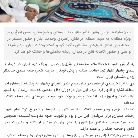
نصر: نماینده اعزامی رهبر معظم انقلاب به سیستان و بلوچستان، ضمن ابلاغ پیام
ویژه معظم‌له به مردم منطقه، بر نقش راهبردی وحدت، ایثار و حضور مستمر در
صحنه برای ابطال طرح‌های دشمنان تأکید کرد و گفت: وحدت میان مردم شیعه
و سنی و حضور آگاهانه آنان در میدان، ریشه دشمنی‌ها را خشک خواهد کرد.
به گزارش نصر، حجت‌الاسلام محمدتقی وکیل‌پور ضمن تبریک عید قربان در دیدار با
علمای چابهار اظهار کرد: جنایت میناب و پاکی کودکان مدرسه شجره طیبه سندی جنایتکار
بودن دشمنان ایران است.
وی با ابراز خرسندی از حضور در میان مردم بندر راهبردی چابهار، به پیشینه درخشان این
منطقه اشاره و اظهار کرد: مردم این دیار در دوران دفاع مقدس خدمات ارزنده‌ای به کشور
ارائه دادند و امروز نیز با اقدامات پرخیر و برکت خود، موجب خرسندی رهبر معظم انقلاب
شده‌اند.
نماینده اعزامی رهبر معظم انقلاب به سیستان و بلوچستان تصریح کرد: امام شهید
زحمات بسیاری برای سربلندی این مرز و بوم و تقویت جبهه مقاومت کشیدند؛ همچنین
امام سید مجتبی خامنه‌ای نیز اکنون با تمام توان در میدان ایستاده و مدیریت کلان
کشور و صحنه جنگ را بر عهده دارند.
وی حضور هیئت اعزامی در سیستان و بلوچستان را در راستای فرمان رهبر معظم انقلاب و