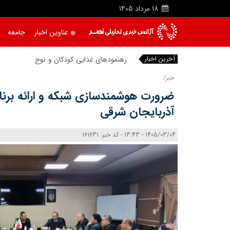
18
مرداد
1405
عناوین اخبار
جامعه
آخرین اخبار
رهنمودهای غذایی کودکان و نوجوانان تدوین
خبر/
ضرورت هوشمندسازی شبکه و ارائه برنا
آذربایجان شرقی
1405/03/04 - 13:43 - کد خبر: 161631