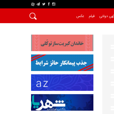
A
هی دولتی
فیلم
عکس