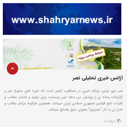
آژانس خبری تحلیلی نصر
نصر نیوز اولین پایگاه خبری در شمالغرب کشور است که حوزه های متنوع خبر و
گزارشات رسانه ی را پوشش می دهد، این وبسایت برای تولید و انتشار مطالب و
نظرات، تابع قوانین جمهوری اسلامی ایران میباشد. همچنین هرگونه بازنشر مطالب و
اخبار آن با ذکر "نصرنیوز" بعنوان منبع بلامانع میباشد.
درباره ما