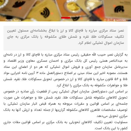
نصر: ستاد مرکزی مبارزه با قاچاق کالا و ارز با ابلاغ بخشنامه‌ای مسئول تعیین
تکلیف مسکوکات طلا، نقره و شمش طلای مکشوفه را بانک مرکزی به جای
سازمان اموال تملیکی اعلام کرد.
به گزارش نصر، حبیب الله حقیقی رئیس ستاد مرکزی مبارزه با قاچاق کالا و ارز در نامه‌ای
به عبدالناصر همتی رئیس کل بانک مرکزی و احسان عسکری معاون وزیر اقتصاد و
مدیرعامل سازمان جمع آوری و فروش اموال تملیکی که هر دو از اعضای این ستاد
هستند، مصوبه اخیر این ستاد مبنی بر اصلاح دستورالعمل ماده ۳ آیین نامه اجرایی مواد
۵۵ و ۵۶ قانون مبارزه با قاچاق کالا و ارز در خصوص تحویل مسکوکات طلا، نقره، شمش
طلا و جواهرات مکشوفه به بانک مرکزی را ابلاغ کرد.
بر اساس این دستورالعمل سازمان اموال تملیکی پس از قطعیت رأی صادره در خصوص
تحویل کالاهای مکشوفه شامل مسکوکات طلا، نقره، شمش طلا و جواهرات طی صورت
جلسه‌ای بر اساس قوانین و مقررات مربوطه به همراه قبض انبار سازمان تملیکی با
توصیف مشخصات ظاهری کالاهای مکشوفه گران‌بها از جمله تعداد و ارزش آنها به بانک
مرکزی تحویل می‌دهد.
مسئولیت تعیین تکلیف کالاهای تحویلی به بانک مرکزی بر اساس قوانین مقات جاری
کشور با این بانک است.