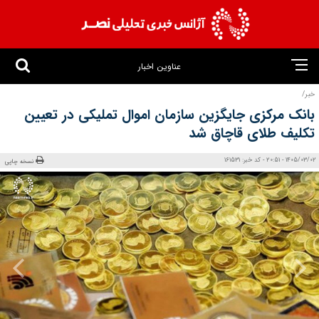
عناوین اخبار
خبر/
بانک مرکزی جایگزین سازمان اموال تملیکی در تعیین
تکلیف طلای قاچاق شد
1405/03/02 - 20:51 - کد خبر: 161531
نسخه چاپی