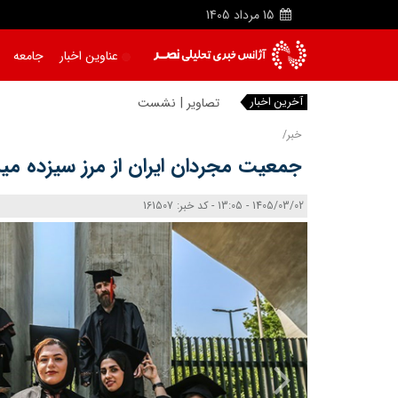
15
مرداد
1405
عناوین اخبار
جامعه
آخرین اخبار
تصاویر | نشست هم اندیشی مدیران
خبر/
جمعیت مجردان ایران از مرز سیزده می
1405/03/02 - 13:05 - کد خبر: 161507