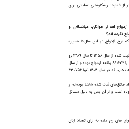
سانحه رانندگی در مسیر تبریز-
ر از شعارها، راهکارهایی عملیاتی برای
آذرشهر دو کشته بر جای گذا
15:32
بیانیه خانواده شهید لاریجانی
واج اعم از جوانان، میانسالان و
درباره برخی گمانه‌ زنی‌ های
اج نکرده اند؟
رسانه‌ای
ه نرخ ازدواج در این سال‌ها همواره
14:55
همانگونه که در نمودار فوق مشخص است تعداد ازدواج‌های ثبت شده از سال ۱۳۵۸ تا سال ۱۳۸۹ رو
باند کلاهبرداری شرکت مهاجرت
به افزایش بوده و بیشترین آمار ازدواج ثبت شده در این سال با ۸۹۱۶۲۷ واقعه ازدواج بوده و از سال
به کانادا ۴ همت از متقاضیان
۱۳۸۹ این تعداد همواره با کاهش سالیانه مواجه بوده است به نحوی که در سال ۱۴۰۴ تنها ۴۳۰۷۵۶
اخاذی کرد
14:47
د طلاق‌های ثبت شده شاهد بوده‌ایم و
از زیر سطح دریا تا بام ایران؛
 و با ثبت ۲۰۴۳۰۱ واقعه طلاق بوده است و از آن پس به دلیل مسائل
چالش نفس‌گیر ورزشکار تبریز
 های رخ داده به ازای تعداد زنان