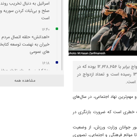
اسرائیل به دنبال تخریب روند
صلح و بی‌ثبات کردن سوریه و 
است
16:40
«اهدانش» حلقه اتصال مردم و
خیران به نهضت توسعه کتابخان
های عمومی
16:18
نصر: در سال ۱۴۰۳ به طور کلی تعداد افراد در معرض ازدواج برابر با ۱۲.۶۲۸.۶۵۶ بوده که در
پزشکیان: مشروطه نقطه عطف
سال ۱۴۰۴ با رشد ۹۹۸.۹۳۹ نفری مجردین به ۱۳.۶۲۷.۵۹۴ رسیده است و تعداد ازدواج در
بیداری و آزادی‌ خواهی ملت ای
مشاهده همه
بود
 مهم‌ترین نهاد اجتماعی، در سال‌های
16:09
پروژه‌ های عمرانی آذربایجان 
در شرایط جنگی و ویژه کشور 
گ خطری است که ضرورت بازنگری در
در حال پیشروی است
مور جوانان وزارت ورزش، از وضعیت
16:06
ا موانع فرهنگی و اجتماعی، تصویری