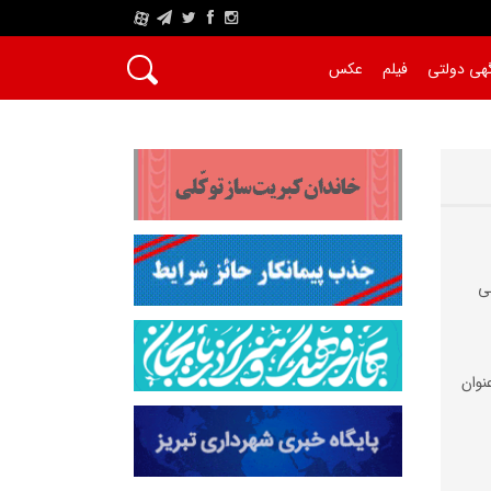
A
هی دولتی
فیلم
عکس
ی
نوان