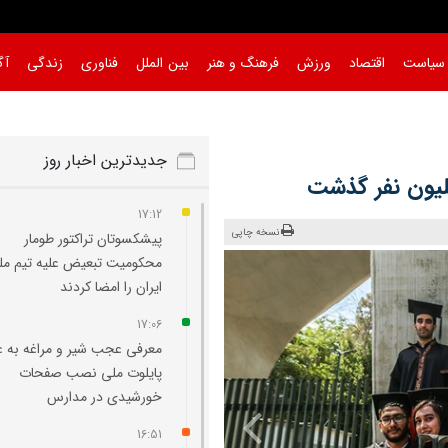
سیاست
اقتصاد
ورزش
فرهنگ و هنر
بین الملل
فناوری
زندگی
آگ
جدیدترین اخبار روز
لیون نفر گذشت
17:12
نسخه چاپی
پیشکسوتان تراکتور طومار
محکومیت تبعیض علیه تیم مل
ایران را امضا کردند
17:06
معرفی عجب‌ شیر و مراغه به ع
پایلوت ملی نصب صفحات
خورشیدی در مدارس
16:51