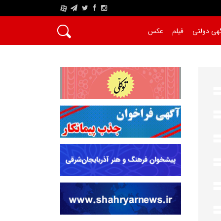
A
هی دولتی
فیلم
عکس