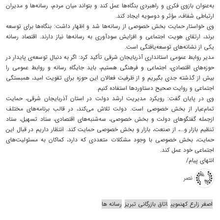
به‌عنوان بازوی فکری و راهبردی بنگاه‌ها عمل کند و بتواند میان مردم، رسانه‌ها و مدیران
ارتباطی شفاف، مؤثر و دوسویه ایجاد کند.
وی خواستار حمایت بخش خصوصی از رسانه‌ها شد و اظهار داشت: بنگاه‌ها برای توسعه
برند، ارتقای هویت اجتماعی و افزایش سودآوری به رسانه‌ها نیاز دارند. اقتصاد رسانه
یکی از نشانه‌های توسعه‌یافتگی است.
مدیر روابط عمومی استانداری آذربایجان شرقی تأکید کرد: اگر به دنبال توسعه‌ی پایدار در
حوزه‌های اقتصادی، اجتماعی و فرهنگی هستیم، باید جایگاه رسانه و روابط عمومی را
بیش از گذشته جدی بگیریم و از ظرفیت فعالان این حوزه برای تقویت امید، همبستگی
اجتماعی و روایت صحیح دستاوردها استفاده کنیم.
وی در پایان گفت: رویکرد مدیریت ارشد دولت در استان آذربایجان شرقی، حمایت
تمام‌عیار از بخش خصوصی است. دولت تلاش می‌کند، در قالب برنامه‌های مختلف
ازجمله گفتگوهای دولت و بخش خصوصی، سه‌شنبه‌های اقتصادی، ستاد تسهیل، ستاد
تنظیم بازار و...، از صنعت، بازار و بخش خصوصی حمایت کند. انتظار داریم در قبال این
حمایت، بخش خصوصی با وجود مشکلات متعددی که دارد، کماکان به مسئولیت‌های
اجتماعی خود عمل کند.
انتهای پیام/
نصر
اصغر زارع کهنمویی
اتاق بازرگانی تبریز
رسانه ها