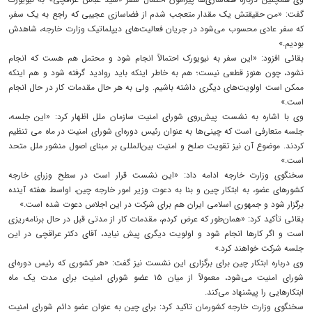
گفت: «من حقیقتش یک مقدار متعجب شدم از فضاسازی عجیبی که راجع به یک سفر،
که سفر عادی محسوب می‌شود در جریان فعالیت‌های دیپلماتیک وزارت خارجه، شاهدش
بودیم.»
بقائی افزود: «این سفر به نیویورک احتمالاً انجام شود و محتمل هم هست که انجام
نشود، چون هنوز قطعی نیست؛ هم به خاطر اینکه باید روادید گرفته شود و هم اینکه
ممکن است اولویت‌های دیگری داشته باشیم. ولی به هر حال مقدمات کار در حال انجام
است.»
وی با اشاره به نشست پیش‌روی شورای امنیت سازمان ملل اظهار کرد: «این جلسه،
جلسه متعارفی است که چینی‌ها به عنوان رئیس دوره‌ای شورای امنیت در ماه می تنظیم
کردند. موضوع آن نیز تقویت صلح و امنیت بین‌المللی بر مبنای اصول منشور ملل متحد
است.»
سخنگوی وزارت خارجه ادامه داد: «این نشست قرار است در سطح وزرای خارجه
کشورهای عضو، به ابتکار چین و بنا به دعوت وزیر امور خارجه چین، اواسط هفته آینده
برگزار شود و جمهوری اسلامی ایران هم برای شرکت در این اجلاس دعوت شده است.»
بقائی تأکید کرد: «همان‌طور که عرض کردم، مقدمات کار از مدتی قبل در حال برنامه‌ریزی
است و اگر کارها انجام شود و اولویت دیگری پیش نیاید، آقای دکتر عراقچی در این
جلسه شرکت خواهند کرد.»
وی درباره ابتکار چین برای برگزاری این نشست نیز گفت: «هر کشوری که رئیس دوره‌ای
شورای امنیت می‌شود، معمولاً از میان ۱۵ عضو شورای امنیت برای مدت یک ماه
ابتکارهایی را پیشنهاد می‌کند.
سخنگوی وزارت خارجه کشورمان تاکید کرد: برای چین به عنوان عضو دائم شورای امنیت