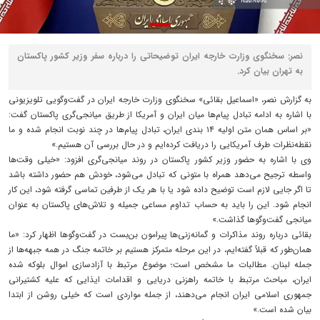
نصر: سخنگوی وزارت خارجه ایران توضیحاتی را درباره سفر وزیر کشور پاکستان
به تهران بیان کرد.
به گزارش نصر، «اسماعیل بقائی» سخنگوی وزارت خارجه ایران در گفت‌وگویی تلویزیونی
با اشاره به ادامه تبادل پیام‌ها میان ایران و آمریکا از طریق میانجی‌گری پاکستان گفت:
«بر اساس همان متن اولیه ۱۴ بندی ایران، تبادل پیام‌ها در چند نوبت انجام شده و ما
نقطه‌نظرات طرف آمریکایی را دریافت کرده‌ایم و در حال بررسی آن هستیم.»
وی با اشاره به حضور وزیر کشور پاکستان در روند میانجی‌گری افزود: «خیلی وقت‌ها
واسطه ترجیح می‌دهد همراه با متونی که تبادل می‌شود، خودش هم حضور داشته باشد
تا اگر جایی لازم است توضیح داده شود یا با هر یک از طرفین تماسی گرفته شود، این کار
انجام شود. این را باید به حساب تداوم مساعی جمیله و تلاش‌های پاکستان به عنوان
میانجی گفت‌وگوها گذاشت.»
بقائی درباره روند مذاکرات و گمانه‌زنی‌ها پیرامون بن‌بست در گفت‌وگوها اظهار کرد: «ما
همان‌طور که قبلاً گفته‌ایم، در این مرحله متمرکز هستیم بر خاتمه جنگ در همه جبهه‌ها از
جمله لبنان. مطالبات ما مشخص است؛ موضوع مرتبط با آزادسازی اموال بلوکه شده
ایران، مباحث مرتبط با خاتمه راهزنی دریایی و اقدامات ایذایی که علیه کشتیرانی
جمهوری اسلامی ایران انجام می‌دهند، از جمله مواردی است که خیلی روشن از ابتدا
بیان شده است.»