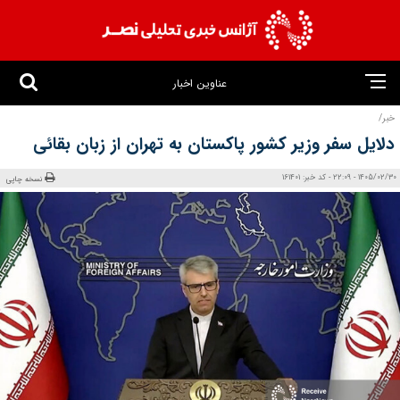
عناوین اخبار
خبر/
دلایل سفر وزیر کشور پاکستان به تهران از زبان بقائی
1405/02/30 - 22:09 - کد خبر: 161401
نسخه چاپی