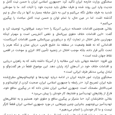
سخنگوی وزارت خارجه ایران تأکید کرد: «جمهوری اسلامی ایران با حسن نیت کامل و
جدیت وارد این روند شده و طرف مقابل باید جدیت خود را اثبات کند. ما با سوءظن
شدید به طرف مقابل نگاه می‌کنیم و این به دلیل سابقه بسیار بد آنها در یک سال و نیم
گذشته اشت. اما در عین حال، با تمام توان و حسن نیت کامل مباحث را پیگیری
می‌کنیم.»
بقائی همچنین اقدامات خصمانه دریایی آمریکا را «۱۰۰ درصد غیرقانونی» توصیف کرد و
گفت: «این اقدامات خلاف حقوق بین‌الملل و نقض آتش‌بس است و مهم‌تر اینکه
مهم‌ترین عامل اخلال در تجارت آزاد و دریانوردی بین‌المللی همین اقدامات آمریکاست؛
اقداماتی که نه فقط وضعیت در منطقه ما، خلیج فارس، دریای عمان و تنگه هرمز را
تحت تأثیر قرار داده، بلکه موجب اخلال در زنجیره تأمین کالا، انرژی و سوخت در اقصی
نقاط جهان شده است.»
وی افزود: «جامعه جهانی باید این مطالبه را از آمریکا داشته باشد که به راهزنی دریایی
و اقدامات خلاف خود در آب‌های آزاد پایان دهد. این موضوع قطعاً در هر گفت‌وگو و
تبادل پیامی مدنظر طرف ایرانی است.»
سخنگوی وزارت امور خارجه ایران در ادامه درباره تهدیدها و اولتیماتوم‌های مطرح‌شده
علیه ایران تصریح کرد: «در رابطه با جمهوری اسلامی ایران، صحبت کردن از اولتیماتوم و
ضرب‌الاجل مضحک است. جمهوری اسلامی ایران نشان داده که در پیگیری منافع خود،
فارغ از رفتارهای تهدیدآمیز و فشارها، کار خودش را پیش می‌برد.»
بقائی خاطرنشان کرد: «ما متمرکز بر پیگیری منافع و حقوق خود هستیم و به لفاظی‌های
تهدیدآمیز بی‌توجهیم. بنابراین چنین چیزهایی در مورد جمهوری اسلامی ایران قطعاً کارگر
نیست و ما کار خودمان را انجام می‌دهیم.»
وی همچنین درباره فضاسازی‌ها پیرامون احتمال سفر «سید عباس عراقچی» به نیویورک