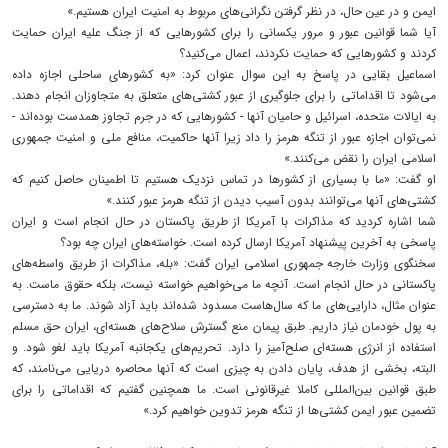
ایمن و در عین حال، در نظر گرفتن نگرانی‌های مربوط به امنیت ایران هستیم.»
آیا شما قوانین عبور و مرور یکسانی را برای کشورهایی که از جنگ علیه ایران حمایت
کردند و کشورهایی که حمایت نکردند، اعمال می‌کنید؟
اسماعیل بقایی در پاسخ به این سوال عنوان کرد: «به کشورهای ساحلی اجازه داده
می‌شود تا اقداماتی را برای جلوگیری از عبور کشتی‌های متعلق به متجاوزان انجام دهند.
به ایالات متحده، اسرائیل و حامیان آنها - کشورهایی که در جرم تجاوز همدست بوده‌اند -
نمی‌توان اجازه عبور از تنگه هرمز را داد زیرا آنها حاکمیت، منافع ملی و امنیت جمهوری
اسلامی ایران را نقض می‌کنند.»
او گفت: «ما با بسیاری از کشورها در تماس نزدیک هستیم تا اطمینان حاصل کنیم که
کشتی‌های آنها می‌توانند بدون آسیب دیدن از تنگه هرمز عبور کنند.»
شما اشاره کردید که مذاکرات با آمریکا از طریق پاکستان در حال انجام است و ایران
پاسخی به آخرین پیشنهاد آمریکا ارسال کرده است. خواسته‌های ایران چه بود؟
سخنگوی وزارت خارجه جمهوری اسلامی ایران گفت: «بله، مذاکرات از طریق واسطه‌های
پاکستانی در حال انجام است. آنچه ما می‌خواهیم خواسته نیست، بلکه حقوق ماست. به
عنوان مثال، دارایی‌های ما که سال‌هاست مسدود شده‌اند باید آزاد شوند. ما به دسترسی
به پول خودمان نیاز داریم. طبق پیمان منع گسترش سلاح‌های هسته‌ای، ایران حق مسلم
استفاده از انرژی هسته‌ای صلح‌آمیز را دارد. تحریم‌های یکجانبه آمریکا باید لغو شود. و
البته، بخشی از هدف، پایان دادن به چیزی است که آنها محاصره دریایی می‌نامند، که
طبق قوانین بین‌المللی کاملا غیرقانونی است. ما همچنین گفتیم که اقداماتی را برای
تضمین عبور ایمن کشتی‌ها از تنگه هرمز تدوین خواهیم کرد.»