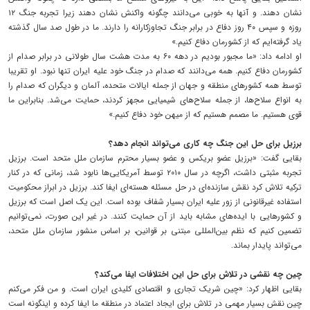
نشان دهند. و آنها به خوبی می‌دانند چگونه واکنش نشان دهند زیرا تجربه جنگ ۱۲
روزه و سپس ۴۰ روز دفاع در برابر جنگ تجاوزکارانه را دارند. ما در طول صد سال گذشته
یاد گرفته‌ایم که از کشورمان دفاع کنیم.»
او ادامه داد: «ما مجبور بودیم در دهه ۶۰ به مدت هشت سال طولانی در برابر صدام از
کشورمان دفاع کنیم. همه می‌دانند که صدام در جنگ خود علیه ایران تنها نبود. او تقریبا
توسط همه کشورهای منطقه و جهان از جمله ایالات متحده، آلمان و دیگران که صدام را
به انواع سلاح‌ها، از جمله سلاح‌های شیمیایی مجهز کردند، حمایت می‌شد. بنابراین ما
قوی هستیم. ما مصمم هستیم که از میهن خود دفاع کنیم.»
برزیل برای حل این جنگ چه کاری می‌تواند انجام دهد؟
بقایی گفت: «برزیل عضو بریکس و عضو بسیار محترم سازمان ملل متحد است. برزیل
تجربه مثبتی داشت، اگرچه در سال ۲۰۱۰ توسط آمریکایی‌ها نابود شد، زمانی که در کنار
ترکیه تلاش کرد نقش سازنده‌ای در حل مسئله هسته‌ای ایفا کند. برزیل در ابراز محکومیت
استفاده غیرقانونی از زور علیه ایران بسیار شفاف بوده است. این یک اصل است که برزیل
و کشورهایی با ایده‌های مشابه باید از آن حمایت کنند. در غیر این صورت، نمی‌توانیم
تضمین کنیم که نظم بین‌المللی مبتنی بر قوانین، بر اساس منشور سازمان ملل متحد،
می‌تواند پایدار بماند.
چین چه نقشی در تلاش برای حل این اختلافات ایفا می‌کند؟
بقایی اظهار کرد: «چین شریک تجاری و اقتصادی کلیدی ایران است. و من فکر می‌کنم
چین نقش بسیار مهمی در تلاش برای ایجاد اعتماد در منطقه ما ایفا کرده و اینگونه است