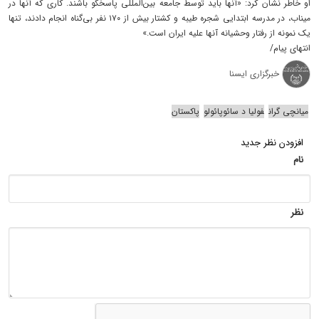
او خاطر نشان کرد: «آنها باید توسط جامعه بین‌المللی پاسخگو باشند. کاری که آنها در
میناب، در مدرسه ابتدایی شجره طیبه و کشتار بیش از ۱۷۰ نفر بی‌گناه انجام دادند، تنها
یک نمونه از رفتار وحشیانه آنها علیه ایران است.»
انتهای پیام/
خبرگزاری ایسنا
میانچی گران
فولیا د سائوپائولو
پاکستان
افزودن نظر جدید
نام
نظر