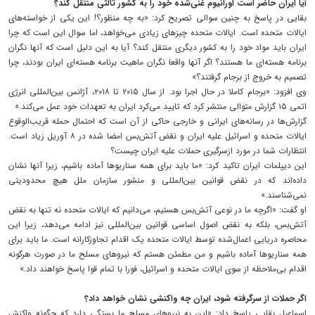
آیا ایران حاضر است اورانیوم غنی‌شده خود را به کشور ثالثی منتقل کند؟
بقایی در پاسخ به چنین سوالی تصریح کرد: «به چه منظور؟! این یکی از خواسته‌های
ایالات متحده است. ایالات متحده چیزهای زیادی می‌خواهد، اما سوال این است که چرا
ایران باید مواد خود را به کشور دیگری منتقل کند؟ آیا به این دلیل است که آنها نگران
برنامه هسته‌ای ما هستند؟ اگر آنها واقعا نگران ماهیت برنامه هسته‌ای ایران بودند، چرا
تصمیم به خروج از برجام گرفتند؟»
وی افزود: «برجام کاملا در حال اجرا بود. از سال ۲۰۱۵ تا ۲۰۱۸، آژانس بین‌المللی انرژی
اتمی ۱۵ گزارش متوالی منتشر کرد که تایید می‌کرد ایران به تعهدات خود عمل می‌کند.»
گزارش‌ها در رسانه‌های ایرانی و خارجی حاکی از آن است که احتمال حمله قریب‌الوقوع
ایالات متحده و اسرائیل علیه ایران و نقض آتش‌بس امضا شده در ۸ آوریل زیاد است.
انتظارات شما در مورد ازسرگیری حملات علیه ایران چیست؟
این دیپلمات ایران تاکید کرد: «ما باید برای همه سناریوها آماده باشیم، زیرا آنها نشان
داده‌اند که در نقض قوانین بین‌المللی و منشور سازمان ملل هیچ محدودیتی
نمی‌شناسند.»
او گفت: «اگرچه ما در نوعی آتش‌بس هستیم، می‌دانیم که ایالات متحده نه تنها به نقض
آتش‌بس، بلکه به نقض اصول اساسی قوانین بین‌المللی نیز ادامه می‌دهد، زیرا این
محاصره دریایی اعمال‌شده توسط ایالات متحده یک اقدام تجاوزکارانه است. ما باید برای
همه سناریوها آماده باشیم و من مطمئن هستم که نیروهای مسلح ما در صورت هرگونه
اقدام بی‌ملاحظه از سوی ایالات متحده و اسرائیل، فورا با تمام قوا پاسخ خواهند داد.»
اگر حملات از سرگرفته شود، ایران چه واکنشی نشان خواهد داد؟
اسماعیل بقایی پاسخ داد: «این به نیروهای مسلح ما بستگی دارد که چگونه واکنش