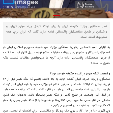
نصر: سخنگوی وزارت خارجه ایران با بیان اینکه تبادل پیام میان تهران و
واشنگتن از طریق میانجیگران پاکستانی ادامه دارد، گفت که ایران برای همه
سناریوها آماده است.
به گزارش نصر، «اسماعیل بقایی» سخنگوی وزارت امور خارجه جمهوری اسلامی ایران در
گفت‌وگو با خبرنگار و ستون‌نویس روزنامه «فولیا د سائوپائولو» برزیل اظهار کرد: «مذاکرات
از طریق میانجیگران پاکستانی ادامه دارد. آنچه ما می‌خواهیم مطالبات نیست، بلکه
حقوق ما است.»
وضعیت تنگه هرمز در آینده چگونه خواهد بود؟
سخنگوی وزارت خارجه ایران گفت: «باید به یاد داشته باشیم که تنگه هرمز قبل از ۲۸
فوریه، زمانی که ایالات متحده و اسرائیل اقدام تجاوزکارانه خود را علیه ایران آغاز کردند،
باز بود. بنابراین، تمام جامعه بین‌المللی باید در نظر داشته باشند که ایالات متحده باید
در قبال این وضعیت در خلیج فارس و تنگه هرمز پاسخگو باشد. به‌عنوان یک کشور
ساحلی در کنار عمان، ما عبور ایمن کشتی‌ها و شناورها را از تنگه هرمز بدون به خطر
انداختن حاکمیت و امنیت ملی تضمین می‌کنیم.»
وی افزود: «ما در حال کار بر روی یک پروتکل و مکانیسمی برای اطمینان از تضمین عبور