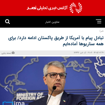
عناوین اخبار
خبر/
تبادل پیام با آمریکا از طریق پاکستان ادامه دارد/ برای
همه سناریوها آماده‌ایم
1405/02/30 - 21:06 - کد خبر: 161396
نسخه چاپی