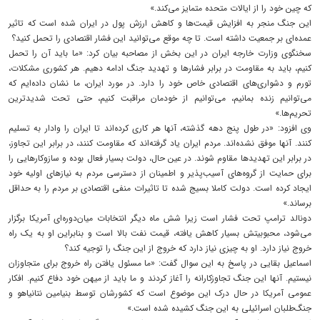
که چین خود را از ایالات متحده متمایز می‌کند.»
این جنگ منجر به افزایش قیمت‌ها و کاهش ارزش پول در ایران شده است که تاثیر
عمده‌ای بر جمعیت داشته است. تا چه موقع می‌توانید این فشار اقتصادی را تحمل کنید؟
سخنگوی وزارت خارجه ایران در این بخش از مصاحبه بیان کرد: «ما باید آن را تحمل
کنیم، باید به مقاومت در برابر فشارها و تهدید جنگ ادامه دهیم. هر کشوری مشکلات،
تورم و دشواری‌های اقتصادی خاص خود را دارد. در مورد ایران، ما نشان داده‌ایم که
می‌توانیم زنده بمانیم، می‌توانیم از خودمان مراقبت کنیم، حتی تحت شدیدترین
تحریم‌ها.»
وی افزود: «در طول پنج دهه گذشته، آنها هر کاری کرده‌اند تا ایران را وادار به تسلیم
کنند. آنها موفق نشده‌اند. مردم ایران یاد گرفته‌اند که مقاومت کنند، در برابر این تجاوز،
در برابر این تهدیدها مقاوم شوند. در عین حال، دولت بسیار فعال بوده و سازوکارهایی را
برای حمایت از گروه‌های آسیب‌پذیر و اطمینان از دسترسی مردم به نیازهای اولیه خود
ایجاد کرده است. دولت کاملا بسیج شده تا تاثیرات منفی اقتصادی بر مردم را به حداقل
برساند.»
دونالد ترامپ تحت فشار است زیرا شش ماه دیگر انتخابات میان‌دوره‌ای آمریکا برگزار
می‌شود، محبوبیتش بسیار کاهش یافته، قیمت نفت بالا است و بنابراین او به یک راه
خروج نیاز دارد. او به چیزی نیاز دارد که خروج از این جنگ را توجیه کند؟
اسماعیل بقایی در پاسخ به این سوال گفت: «ما مسئول یافتن راه خروج برای متجاوزان
نیستیم. آنها این جنگ تجاوزکارانه را آغاز کردند و ما باید از میهن خود دفاع کنیم. افکار
عمومی آمریکا در حال درک این موضوع است که کشورشان توسط بنیامین نتانیاهو و
جنگ‌طلبان اسرائیلی به این جنگ کشیده شده است.»