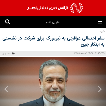
عناوین اخبار
خبر/
سفر احتمالی عراقچی به نیویورک برای شرکت در نشستی
به ابتکار چین
1405/02/30 - 16:37 - کد خبر: 161385
نسخه چاپی