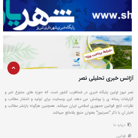
آژانس خبری تحلیلی نصر
نصر نیوز اولین پایگاه خبری در شمالغرب کشور است که حوزه های متنوع خبر و
گزارشات رسانه ی را پوشش می دهد، این وبسایت برای تولید و انتشار مطالب و
نظرات، تابع قوانین جمهوری اسلامی ایران میباشد. همچنین هرگونه بازنشر مطالب و
اخبار آن با ذکر "نصرنیوز" بعنوان منبع بلامانع میباشد.
درباره ما
قوانین