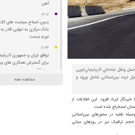
آهن
13:12
بدون اصلاح سیاست‌ های کلان
بانک مرکزی به تنهایی قادر به 
تورم نیست
12:44
توافق ایران و جمهوری آذربایج
برای گسترش همکاری‌ های و
حمل‌ ونقل جاده‌ای آذربایجان‌غربی
و جوانان
در یک ماه گذشته بیش از یک میلیون و ۴۰۰ هزار تردد بین‌استانی شامل ورود و
مشاهده همه
12:11
پاسخ تامین‌ اجتماعی به زمان
پرداخت مابه‌ التفاوت حقوق
رنگار ایرنا، افزود: این اطلاعات از
بازنشستگان
ستان استخراج شده است.
که به‌طور میانگین روزانه حدود ۴۶ هزار وسیله نقلیه در محورهای بین‌استانی
11:51
هشدار درباره فروش حواله‌ ها
ن حجم ترافیک نیز در روزهای میانی
صوری خودروهای وارداتی