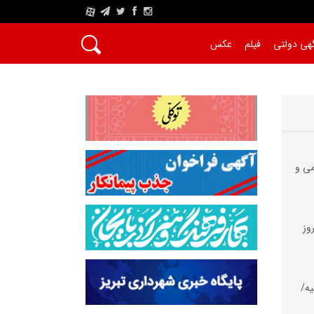
A
هی دولتی
فیلم
عکس
می و
وز
یه/