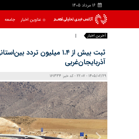
16
مرداد
1405
عناوین اخبار
جامعه
آخرین اخبار
خبرن
ثبت بیش از ۱.۴ میلیون تردد بین
آذربایجان‌غربی
1405/02/29 - 22:07 - کد خبر: 161334