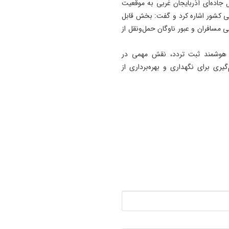
 جاده‌ای آذربایجان ‌غربی به موقعیت
11:35
اطی کشور اشاره کرد و گفت: بخش قابل
آتش‌ سوزی مراتع هامپوئیل مر
ی مسافران و عبور ناوگان حمل‌ونقل از
با تلاش نیروهای امدادی و اه
مهار شد
ای هوشمند ثبت تردد، نقش مهمی در
11:15
گیری برای نگهداری و بهره‌برداری از
ترامپ فاسد، آمریکا را وارد یک
جنگ فاجعه بار کرده است
11:05
آذربایجان تنها یک خطه نیست
کتابی گشوده به وسعت تاریخ
ایران‌ زمین است