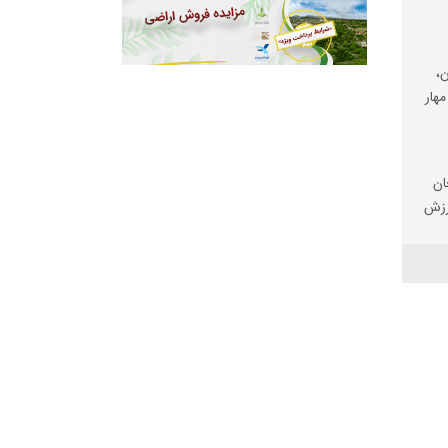
،
مهار
ان
رزش
ی