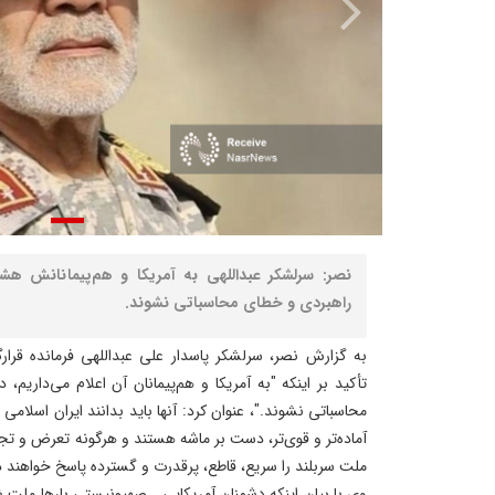
نصر: سرلشکر عبداللهی به آمریکا و هم‌پیمانانش هشد
راهبردی و خطای محاسباتی نشوند.
به گزارش نصر، سرلشکر پاسدار علی عبداللهی فرمانده قرار
تأکید بر اینکه "به آمریکا و هم‌پیمانان آن اعلام می‌داریم،
محاسباتی نشوند."، عنوان کرد: آنها باید بدانند ایران اسلا
آماده‌تر و قوی‌تر، دست بر ماشه هستند و هرگونه تعرض و ت
ملت سربلند را سریع، قاطع، پرقدرت و گسترده پاسخ خواهند د
وی با بیان اینکه دشمنان آمریکایی ـ صهیونیستی بارها ملت 