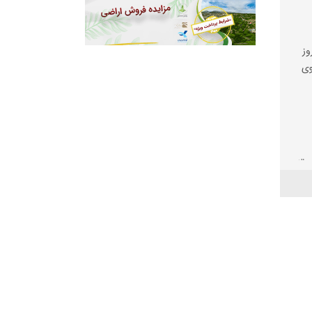
وز
وی
لیت
 ها
ود