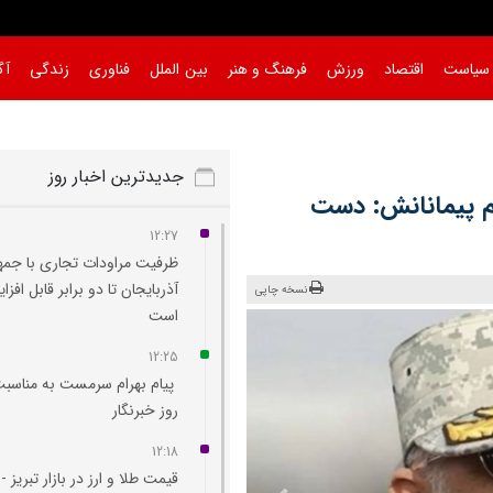
سیاست
اقتصاد
ورزش
فرهنگ و هنر
بین الملل
فناوری
زندگی
آگ
جدیدترین اخبار روز
م‌ پیمانانش: دست
12:27
ظرفیت مراودات تجاری با جم
آذربایجان تا دو برابر قابل افز
نسخه چاپی
است
12:25
پیام بهرام سرمست به مناسب
روز خبرنگار
12:18
قیمت طلا و ارز در بازار تبریز -