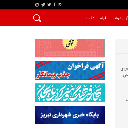
A
هی دولتی
فیلم
عکس
هوری
ایش
ت