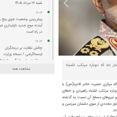
شنبه 17 مرداد 1405
12:04
پیش‌بینی وضعیت جوی پنج ر
آینده؛ موج جدید ناپایداری ج
در راه است
12:03
چالش نظارت بر درمانگران
اینستاگرامی / نسخه وزارت
بهداشت برای جلوگیری از فعا
ار داد که دوباره مرتکب اشتباه
پزشک‌نماها
مشاهده همه
11:53
جنگ اصلی امروز، جنگ روایت‌
گاه مرکزی حضرت خاتم الانبیا(ص) با
بر سر امید و هویت ملی است
 دوباره مرتکب اشتباه راهبردی و خطای
می و نیروهای مسلح آن نسبت به گذشته
11:39
جاوز مجددی از سوی دشمنان سرزمین و
تئودور روزولت جایگزین ناو
اد.
هواپیمابر آبراهام لینکلن می‌ ش
شجاع ایران و نیروهای مسلح مقتدر آن