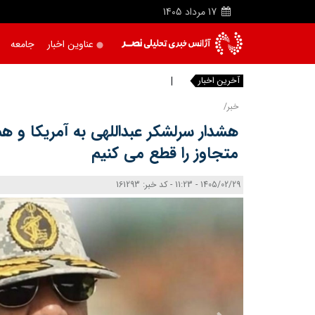
17
مرداد
1405
عناوین اخبار
جامعه
آخرین اخبار
ظرفیت م
خبر/
هشدار سرلشکر عبداللهی به آمریکا و ه
متجاوز را قطع می‌ کنیم
1405/02/29 - 11:23 - کد خبر: 161293