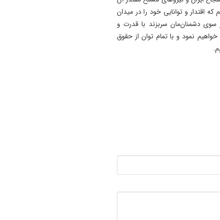
11:35
م که اقتدار و توانایی خود را در میدان
خبرنگاری؛ یک تعهد عاشقانه ب
سوی دشمنان‌مان سربزند با قدرت و
حقیقت و مردم
 خواهیم نمود و با تمام توان از حقوق
م.
11:34
فرزندپروری با عشق آغاز می‌ش
اما با آگاهی به نتیجه می‌رسد
11:30
دانشگاه تبریز رتبه ششم کشور
نظام رتبه‌بندی QS