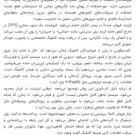
دسترسی دارند: سوءاستفاده از پهنای باند ارگان‌های دولتی که اینترنتشان قطع نشده،
استفاده از سیم‌کارت‌های کشورهای همسایه در مناطق مرزی، پایانه‌های ماهواره‌ای
استارلینک قاچاق و اجاره سرورهای داخلی متصل به «اینترنت سفید».
فرایند فروش عمدتاً در بستر تلگرام انجام می‌شود. فروشنده یک سرور مجازی (VPS) در
خارج کشور اجاره کرده، پنل مدیریتی مانند «سنایی» یا «مرزبان» را روی آن نصب می‌کند
و با اتصال یک ربات تلگرامی، پس از دریافت وجه، کانفیگ اختصاصی را به‌صورت خودکار
تحویل کاربر می‌دهد.
گفت‌وگویی با یکی از فروشندگان کانفیگ نشان می‌دهد که: «کار با اجاره یک سرور
مجازی در خارج از کشور شروع می‌شود؛ سروری که هنوز از دید سیستم کنترل و فیلترینگ
ایران پنهان مانده. برخلاف تصور بیرونی، ما یک اپلیکیشن وی‌پی‌ان ساده نمی‌فروشیم.
چیزی که دست مشتری می‌دهیم یک بسته پیکربندی دستی یا همان کانفیگ است؛
شامل آدرس سرور، پورت، پروتکل ارتباطی و کلید رمزنگاری. خریدار باید خودش این
اطلاعات را در هسته ابزارهایی مثل V۲RayNG وارد کند.»
او درباره دلیل تاب‌آوری این روش توضیح می‌دهد: «وقتی اینترنت در ایران محدود
می‌شود، سیستم به‌طور کامل خاموش نیست؛ کنترل و فیلتر می‌شود. تا زمانی که شبکه
کامل قطع نشده باشد، می‌شود با مهندسی معکوس و پروتکل‌های پیشرفته‌ای مثل
V۲Ray که قابلیت اختفای ترافیک دارند، راهی برای عبور پیدا کرد.»
بازار فروش کاملاً زیرزمینی و مبتنی بر معرفی چهره‌به‌چهره است. پرداخت‌ها به کیف پول
دیجیتال یا کارت‌های بانکی اجاره‌ای منتقل می‌شود و کل این رابطه با بی‌اعتمادی و
احتیاط سرپا مانده، چرا که هر لحظه احتمال کلاهبرداری، نفوذ مأموران پلیس فتا، یا
سرقت اطلاعات کاربر توسط کانفیگ آلوده وجود دارد.