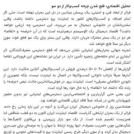
تحلیل اقتصادی؛ فلج شدن چرخه کسب‌وکار از دو سو
فراتر از ابعاد فنی و امنیتی، یک پرسش بنیادین در دل این بحران نهفته است: حتی اگر
تمام اصناف و کسب‌وکارهای کشور به اینترنت پرو دسترسی داشته باشند، وقتی
مشتریانشان در خاموشی دیجیتال به سر می‌برند، این دسترسی چه ارزشی خواهد
داشت؟ اقتصاد دیجیتال یک اکوسیستم درهم‌تنیده است که در آن «عرضه» و «تقاضا»
هر دو در یک بستر مشترک جریان دارند. وقتی این بستر برای یک سو قطع شود، سوی
دیگر نیز عملاً فلج خواهد شد.
تجربه جهانی بحران‌های اینترنتی نشان می‌دهد که قطع دسترسی مصرف‌کنندگان، اثر
آبشاری بر تمام حلقه‌های زنجیره تأمین دارد. در ایران نیز نشانه‌های این فروپاشی تقاضا
آشکار شده است.
گزارش‌ها از کاهش ۴۰ تا ۵۰ درصدی فروش در کسب‌وکارهای آنلاین حکایت دارد. این
آمارها صرفاً بازتاب ناتوانی کسب‌وکارها در اتصال به اینترنت نیست، بلکه تصویری از
نابودی «تقاضای مصرفی» است. اینترنت پرو، در خوش‌بینانه‌ترین حالت، نبض «عرضه» را
زنده نگه داشته، اما «تقاضا» را به حال خود رها کرده است.
این یعنی حتی گران‌ترین و اختصاصی‌ترین دسترسی‌های اینترنتی نیز بدون حضور
شهروندان عادی در شبکه، عملاً فاقد ارزش اقتصادی خواهند بود.
هشتادمین روز از خاموشی دیجیتال ایران می‌گذرد و آنچه در این بازه زمانی رخ داده،
فراتر از یک بحران ارتباطی گذراست. اقتصاد اینترنت ایران اکنون به دو قطب متناقض اما
هم‌زیست تقسیم شده است: از یک سو، بازار زیرزمینی و بی‌قانون کانفیگ‌ها با
شگردهایی چون «ضریب مصرف»، تنها روزنه ارتباط با جهان را به عرصه‌ای برای جیب‌بری
دیجیتال بدل کرده و از سوی دیگر، طرح رسمی اینترنت پرو با قیمت‌های نجومی و توزیع