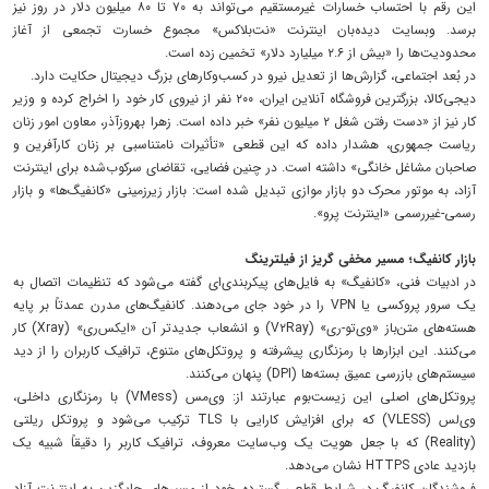
این رقم با احتساب خسارات غیرمستقیم می‌تواند به ۷۰ تا ۸۰ میلیون دلار در روز نیز
برسد. وبسایت دیده‌بان اینترنت «نت‌بلاکس» مجموع خسارت تجمعی از آغاز
محدودیت‌ها را «بیش از ۲.۶ میلیارد دلار» تخمین زده است.
در بُعد اجتماعی، گزارش‌ها از تعدیل نیرو در کسب‌وکارهای بزرگ دیجیتال حکایت دارد.
دیجی‌کالا، بزرگترین فروشگاه آنلاین ایران، ۲۰۰ نفر از نیروی کار خود را اخراج کرده و وزیر
کار نیز از «دست رفتن شغل ۲ میلیون نفر» خبر داده است. زهرا بهروزآذر، معاون امور زنان
ریاست جمهوری، هشدار داده که این قطعی «تأثیرات نامتناسبی بر زنان کارآفرین و
صاحبان مشاغل خانگی» داشته است. در چنین فضایی، تقاضای سرکوب‌شده برای اینترنت
آزاد، به موتور محرک دو بازار موازی تبدیل شده است: بازار زیرزمینی «کانفیگ‌ها» و بازار
رسمی-غیررسمی «اینترنت پرو».
بازار کانفیگ؛ مسیر مخفی گریز از فیلترینگ
در ادبیات فنی، «کانفیگ» به فایل‌های پیکربندی‌ای گفته می‌شود که تنظیمات اتصال به
یک سرور پروکسی یا VPN را در خود جای می‌دهند. کانفیگ‌های مدرن عمدتاً بر پایه
هسته‌های متن‌باز «وی‌تو-ری» (V۲Ray) و انشعاب جدیدتر آن «ایکس‌ری» (Xray) کار
می‌کنند. این ابزارها با رمزنگاری پیشرفته و پروتکل‌های متنوع، ترافیک کاربران را از دید
سیستم‌های بازرسی عمیق بسته‌ها (DPI) پنهان می‌کنند.
پروتکل‌های اصلی این زیست‌بوم عبارتند از: وی‌مس (VMess) با رمزنگاری داخلی،
وی‌لس (VLESS) که برای افزایش کارایی با TLS ترکیب می‌شود و پروتکل ریلتی
(Reality) که با جعل هویت یک وب‌سایت معروف، ترافیک کاربر را دقیقاً شبیه یک
بازدید عادی HTTPS نشان می‌دهد.
فروشندگان کانفیگ در شرایط قطعی گسترده، خود از مسیرهای جایگزین به اینترنت آزاد