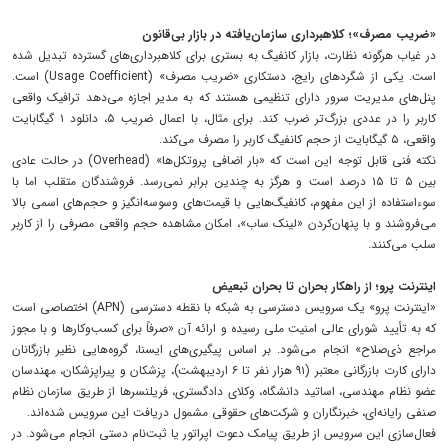
«ضریب مصرف»؛ کلاهبرداری سازمان‌یافته در بازار بی‌قانون
در غیاب هرگونه نظارت، بازار کانفیگ به بستری برای کلاهبرداری‌های گسترده تبدیل شده
است. یکی از شگردهای رایج، دستکاری «ضریب مصرف» (Usage Coefficient) است.
پنل‌های مدیریت سرور دارای تنظیمی هستند که به مدیر اجازه می‌دهد ترافیک واقعی
کاربر را در عددی بزرگ‌تر ضرب کند. برای مثال، با اعمال ضریب ۵، دانلود ۱ گیگابایت
واقعی، ۵ گیگابایت از حجم کانفیگ کاربر را مصرف می‌کند.
نکته فنی قابل توجه این است که «بار اضافی پروتکل‌ها» (Overhead) در حالت عادی
بین ۵ تا ۱۵ درصد است و هرگز به چندین برابر نمی‌رسد. فروشندگان متقلب اما با
سوءاستفاده از این مفهوم، کانفیگ‌هایی با قیمت‌های وسوسه‌انگیز و حجم‌های اسمی بالا
می‌فروشند و با پنهان‌کردن «لینک ساب»، امکان مشاهده حجم واقعی مصرفی را از کاربر
سلب می‌کنند.
اینترنت پرو؛ از راهکار بحران تا بحران تبعیض
«اینترنت پرو» یک سرویس دسترسی به شبکه با نقطه دسترسی (APN) اختصاصی است
که به تأیید شورای عالی امنیت ملی رسیده و ارائه آن «صرفاً برای کسب‌وکارها و با مجوز
مراجع ذی‌صلاح» انجام می‌شود. بر اساس پیگیری‌های ایسنا، گروه‌هایی نظیر بازرگانان
دارای کارت بازرگانی معتبر (۹۱ هزار نفر تا ۶ اردیبهشت)، پزشکان و پیراپزشکان، مهندسان
عضو نظام مهندسی، اساتید دانشگاه، وکلای دادگستری، فریلنسرها از طریق سازمان نظام
صنفی رایانه‌ای، خبرنگاران و شرکت‌های حقوقی مشمول دریافت این سرویس شده‌اند.
فعال‌سازی این سرویس از طریق پیامک دعوت اپراتور یا ثبت‌نام دستی انجام می‌شود. در