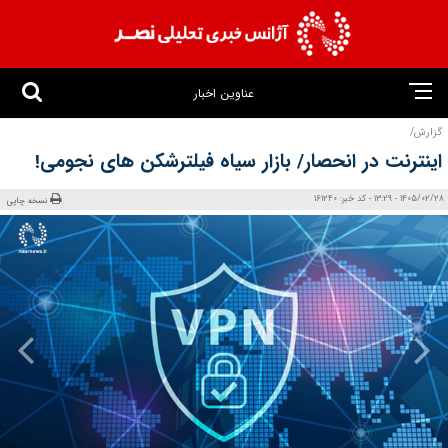
عناوین اخبار
گزارش/
اینترنت در انحصار/ بازار سیاه فیلترشکن‌ های نجومی!
1405/02/28 - 13:29 - کد خبر: 161240
نسخه چاپی