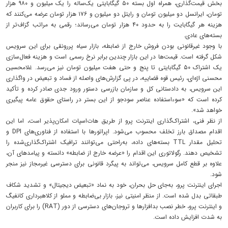
بخش قیمت‌گذاری، همراه اول بسته ۵۰ گیگابایتی یک‌ساله را یک میلیون و ۹۸۰ هزار
تومان، ایرانسل دو میلیون تومان و رایتل دو میلیون و ۱۷۶ هزار تومان عرضه می‌کنند که
هزینه هر گیگابایت را به حدود ۴۰ هزار تومان می‌رساند؛ رقمی به مراتب گزاف‌تر از
بسته‌های عادی.
با وجود غیرقانونی بودن فروش خارج از ضابطه، بازار سیاه پررونقی برای این سرویس
شکل گرفته است. قیمت‌ها در این بازار چندین برابر نرخ رسمی است و هزینه فعال‌سازی
یک اشتراک ۵۰ گیگابایتی تا پنج و حتی هفت میلیون تومان نیز می‌رسد. غلامحسین
محسنی اژه‌ای، رئیس قوه قضاییه، در پی گزارش‌های واصله از فساد و تبعیض در واگذاری
این سرویس، به دادستانی کل و سازمان بازرسی دستور ورود جدی صادر کرده و تأکید
کرده است که «سوءاستفاده عناصر سودجو از این بستر در راستای حقوق عامه پیگیری
خواهد شد».
از نظر فنی، اشتراک‌گذاری اینترنت پرو از طریق هات‌اسپات امکان‌پذیر است، اما این
اقدام مصداق بارز تخلف محسوب می‌شود. اپراتورها با استفاده از فناوری‌های DPI و
تحلیل مقدار TTL بسته‌های داده، به‌راحتی می‌توانند ترافیک اشتراک‌گذاری‌شده را
تشخیص دهند. رگولاتوری این اقدام را «عرضه خارج از ضابطه» دانسته و پیامدهای آن،
علاوه بر قطع کامل سرویس، می‌تواند به پیگرد قانونی برای دسترسی غیرمجاز نیز منجر
شود.
اجرای اینترنت پرو، به‌جای حل بحران، خود به نماد «تبعیض دیجیتال» و تشدید شکاف
طبقاتی بدل شده است. از منظر امنیتی نیز، بازار بی‌ضابطه و مملو از کلاهبرداری کانفیگ
و اینترنت پرو، خطر نصب بدافزارها و تروجان‌های دسترسی از دور (RAT) را برای کاربران
به شدت افزایش داده است.