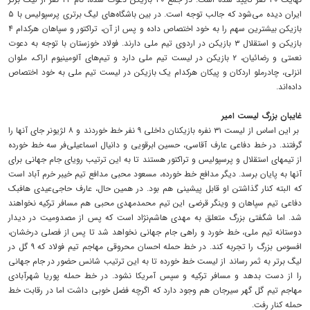
ایران دیده می‌شود که جالب توجه است. در بین باشگاه‌های لیگ برتری پرسپولیس با ۵
بازیکن بیشترین سهم را به خود اختصاص داده و پس از آن، تراکتور و سپاهان هرکدام ۴
بازیکن و استقلال ۳ بازیکن در اردوی تیم ملی دارند. فولاد خوزستان با توجه به دعوت
نعمتی و رضائیان، ۲ بازیکن در لیست تیم ملی دارد و تیم‌های آلومینیوم اراک، ملوان
انزلی، چادرملو اردکان و پیکان هرکدام یک بازیکن در لیست تیم ملی به خود اختصاص
داده‌اند.
غایبان بزرگ لیست امیر
بر این اساس از لیست ۳۱ نفره بازیکنان داخلی ۹ نفر خط خوردند و ۸ لژیونر جای آنها را
گرفتند. در خط دفاعی عارف آقاسی، حسین ابرقویی و دانیال اسماعیلی‌فر سه خط خورده
از تیمهای استقلال و پرسپولیس و تراکتور هستند تا به این ترتیب رویای جام جهانی برای
آنها به پایان برسد. دیگر مدافع خط خورده، مسعود محبی مدافع تیم خیبر خرم آباد است
که البته کنار گذاشتن او قابل پیشینی هم بود. در همین حال، عارف حاجی‌عیدی هافبک
دفاعی تیم سپاهان و وینگر قرضی این تیم محمدمهدی محبی هم مسافر ترکیه نخواهند
شد. اما شگفتی بزرگ متعلق به مهدی هاشم‌نژاد است که پس از مصدومیت در دیدار
دوستانه تیم ملی، خط خورد و راهی جام جهانی نخواهد شد تا پس از فصلی درخشان،
افسوس بزرگ را تجربه کند. در خط حمله احسان محروقی مهاجم تیم فولاد که ۹ گل در
لیگ برتر به ثمر رساند از لیست خط خورده تا به این ترتیب شانس حضور در جام جهانی
را از دست بدهد و مسافر ترکیه و سپس آمریکا نشود. در خط حمله پوریا شهرآبادی
مهاجم تیم گل گهر سیرجان هم وجود دارد که اگرچه فضل خوبی داشت اما در رقابت خط
حمله کنار رفت.