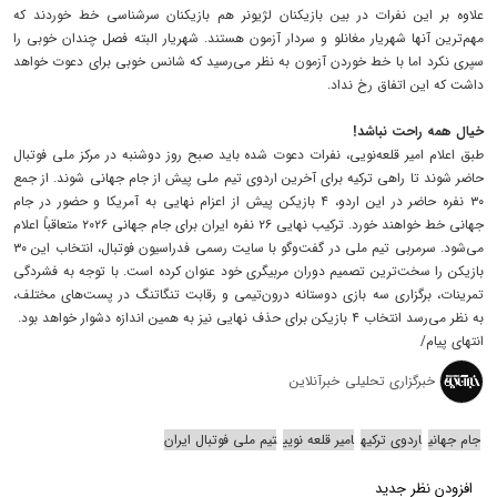
علاوه بر این نفرات در بین بازیکنان لژیونر هم بازیکنان سرشناسی خط خوردند که
مهم‌ترین آنها شهریار مغانلو و سردار آزمون هستند. شهریار البته فصل چندان خوبی را
سپری نکرد اما با خط خوردن آزمون به نظر می‌رسید که شانس خوبی برای دعوت خواهد
داشت که این اتفاق رخ نداد.
خیال همه راحت نباشد!
طبق اعلام امیر قلعه‌نویی، نفرات دعوت شده باید صبح روز دوشنبه در مرکز ملی فوتبال
حاضر شوند تا راهی ترکیه برای آخرین اردوی تیم ملی پیش از جام جهانی شوند. از جمع
۳۰ نفره حاضر در این اردو، ۴ بازیکن پیش از اعزام نهایی به آمریکا و حضور در جام
جهانی خط خواهند خورد. ترکیب نهایی ۲۶ نفره ایران برای جام جهانی ۲۰۲۶ متعاقباً اعلام
می‌شود. سرمربی تیم ملی در گفت‌وگو با سایت رسمی فدراسیون فوتبال، انتخاب این ۳۰
بازیکن را سخت‌ترین تصمیم دوران مربیگری خود عنوان کرده است. با توجه به فشردگی
تمرینات، برگزاری سه بازی دوستانه درون‌تیمی و رقابت تنگاتنگ در پست‌های مختلف،
به نظر می‌رسد انتخاب ۴ بازیکن برای حذف نهایی نیز به همین اندازه دشوار خواهد بود.
انتهای پیام/
خبرگزاری تحلیلی خبرآنلاین
جام جهانی
اردوی ترکیه
امیر قلعه نویی
تیم ملی فوتبال ایران
افزودن نظر جدید