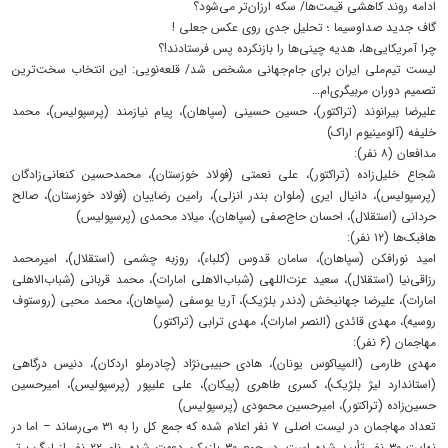
ادامه روند کاهشی قیمت‌ها/ سکه ارزان‌تر می‌شود؟
گاف جدید صداوسیما ؛ تحلیل جدی روی عکس جعلی !
چرا آمریکایی‌ها، هدیه چینی‌ها را بازنکرده پس فرستادند!؟
لیست تیم‌ملی ایران برای جام‌جهانی مشخص شد/ قلعه‌نویی: این انتخاب سخت‌ترین
تصمیم دوران مربیگری‌ام…
علیرضا بیرانوند (تراکتور)، حسین حسینی (سپاهان)، پیام نیازمند (پرسپولیس)، محمد
خلیفه (آلومینیوم اراک)
مدافعان (۸ نفر):
شجاع خلیل‌زاده (تراکتور)، علی نعمتی (فولاد خوزستان)، محمدحسین کنعانی‌زادگان
(پرسپولیس)، دانیال ایری (ملوان بندر انزلی)، رامین رضاییان (فولاد خوزستان)، صالح
حردانی (استقلال)، احسان حاج‌صفی (سپاهان)، میلاد محمدی (پرسپولیس)
هافبک‌ها (۱۲ نفر):
امید نورافکن (سپاهان)، سامان قدوس (کلباء)، روزبه چشمی (استقلال)، امیرمحمد
رزاقی‌نیا (استقلال)، سعید عزت‌اللهی (شباب‌الاهلی امارات)، محمد قربانی (شباب‌الاهلی
امارات)، علیرضا جهانبخش (دندر بلژیک)، آریا یوسفی (سپاهان)، محمد محبی (روستوف
روسیه)، مهدی قائدی (النصر امارات)، مهدی ترابی (تراکتور)
مهاجمان (۶ نفر):
مهدی طارمی (المپیاکوس یونان)، هادی حبیبی‌نژاد (چادرملو اردکان)، دنیس درگاهی
(استاندارد لیژ بلژیک)، کسری طاهری (پیکان)، علی علیپور (پرسپولیس)، امیرحسین
حسین‌زاده (تراکتور)، امیرحسین محمودی (پرسپولیس)
تعداد مهاجمان در لیست اصلی ۷ نفر اعلام شده که جمع کل را به ۳۱ می‌رساند – اما در
نهایت ۳۰ نفر تأیید شده است. در جمع ۳۰ بازیکن دعوت شده، نام ۲۲ نفر از لیگ برتر