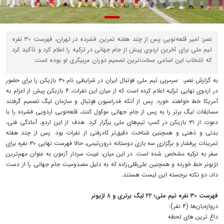
نصر: امیر قلعه‌نویی پس از چند هفته تمرین فشرده در تهران، فهرست ۳۰ نفره
تیم ملی برای آخرین اردوی پیش از جام جهانی در ترکیه را اعلام کرد و تأکید کرد
که انتخاب این اسامی سخت‌ترین تصمیم دوران مربیگری او بوده است.
به گزارش نصر، سرمربی تیم ملی فوتبال ایران در شرایطی نام ۳۰ بازیکن را برای حضور
در اردوی نهایی ترکیه اعلام کرده است که از میان این نفرات، ۴ بازیکن پیش از اعزام به
آمریکا خط خواهند خورد. پس از آنکه فدراسیون فوتبال و سازمان لیگ تصمیم گرفتند
مسابقات لیگ برتر را به پس از جام جهانی موکول کنند، قلعه‌نویی اردویی فشرده را با
دعوت از ۳۱ بازیکن در کمپ تیم‌های ملی برگزار کرد. هدف از این اردو، آمادگی فنی،
بدنی و ذهنی و همچنین شناخت دقیق‌تر کادرفنی از نفرات بود. پس از چند هفته
تمرینات پرفشار و برگزاری سه بازی دوستانه درون‌تیمی، حالا فهرست نهایی ۳۰ نفره برای
سفر به ترکیه مشخص شده است. در این میان، غیبت سردار آزمون به عنوان مهم‌ترین
لژیونر خط خورده و همچنین علی‌قلی‌زاده که به دلیل مصدومیت جام جهانی را از دست
داد، دو نکته برجسته این لیست هستند.
فهرست ۳۰ نفره تیم ملی؛ ۲۲ لیگ برتری و ۸ لژیونر
دروازه‌بان‌ها (۴ نفر):
داغ ترین های لحظه