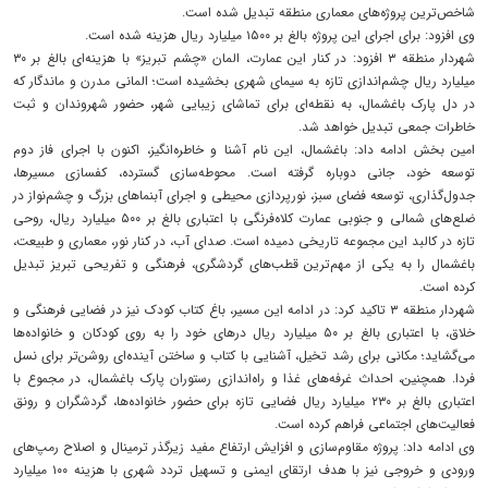
شاخص‌ترین پروژه‌های معماری منطقه تبدیل شده است.
وی افزود: برای اجرای این پروژه بالغ بر ۱۵۰۰ میلیارد ریال هزینه شده است.
شهردار منطقه ۳ افزود: در کنار این عمارت، المان «چشم تبریز» با هزینه‌ای بالغ بر ۳۰
میلیارد ریال چشم‌اندازی تازه به سیمای شهری بخشیده است؛ المانی مدرن و ماندگار که
در دل پارک باغشمال، به نقطه‌ای برای تماشای زیبایی شهر، حضور شهروندان و ثبت
خاطرات جمعی تبدیل خواهد شد.
امین بخش ادامه داد: باغشمال، این نام آشنا و خاطره‌انگیز، اکنون با اجرای فاز دوم
توسعه خود، جانی دوباره گرفته است. محوطه‌سازی گسترده، کفسازی مسیرها،
جدول‌گذاری، توسعه فضای سبز، نورپردازی محیطی و اجرای آبنماهای بزرگ و چشم‌نواز در
ضلع‌های شمالی و جنوبی عمارت کلاه‌فرنگی با اعتباری بالغ بر ۵۰۰ میلیارد ریال، روحی
تازه در کالبد این مجموعه تاریخی دمیده است. صدای آب، در کنار نور، معماری و طبیعت،
باغشمال را به یکی از مهم‌ترین قطب‌های گردشگری، فرهنگی و تفریحی تبریز تبدیل
کرده است.
شهردار منطقه ۳ تاکید کرد: در ادامه این مسیر، باغ کتاب کودک نیز در فضایی فرهنگی و
خلاق، با اعتباری بالغ بر ۵۰ میلیارد ریال درهای خود را به روی کودکان و خانواده‌ها
می‌گشاید؛ مکانی برای رشد تخیل، آشنایی با کتاب و ساختن آینده‌ای روشن‌تر برای نسل
فردا. همچنین، احداث غرفه‌های غذا و راه‌اندازی رستوران پارک باغشمال، در مجموع با
اعتباری بالغ بر ۲۳۰ میلیارد ریال فضایی تازه برای حضور خانواده‌ها، گردشگران و رونق
فعالیت‌های اجتماعی فراهم کرده است.
وی ادامه داد: پروژه مقاوم‌سازی و افزایش ارتفاع مفید زیرگذر ترمینال و اصلاح رمپ‌های
ورودی و خروجی نیز با هدف ارتقای ایمنی و تسهیل تردد شهری با هزینه ۱۰۰ میلیارد