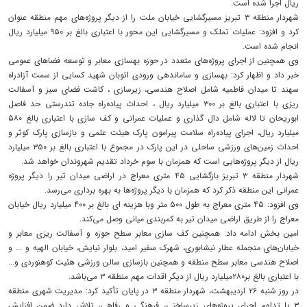
ریال اجرا شده است.
شهردار منطقه ۳ تبریز مسیرگشایی خیابان ملت را از دیگر پروژه‌های مهم منطقه عنوان
کرد و افزود: عملیات تملک و مسیرگشایی این محور با اعتباری بالغ بر ۹۵۰ میلیارد ریال
انجام شده است.
وی همچنین از اجرای پروژه‌های متعدد در حوزه بهسازی معابر و توسعه فضاهای عمومی
خبر داد و اظهار کرد: بهسازی و ساماندهی ورودی اتوبان شهید کسایی از سمت آزادراه
سهند تا میدان فاطمیه شامل اصلاح هندسی، زیرسازی ، کاشت فضای سبز و آسفالت
ریزی با اعتباری بالغ بر ۳۰۰ میلیارد ریال ، احداث پیاده‌راه جاده تندرستی حد فاصل
ابوریحان تا لاله شامل دال گذاری و عملیات عمرانی و کف سازی با اعتباری بالغ ۵۸۰
میلیارد ریال، اجرای پیاده‌راه سلامت پیرامون پارک هیئت علمی و بازسازی پارک کوثر و
احداث زمین‌های ورزشی ساحلی در این پارک در مجموع با اعتباری بالغ بر ۳۵۰ میلیارد
ریال از دیگر پروژه‌هایی است که همزمان با سوم خرداد تقدیم شهروندان خواهد شد.
شهردار منطقه ۳ تبریز بازگشایی ۴۵ متری معراج در اراضی میدان تیر را دیگر پروژه
عمرانی این منطقه ذکر کرد که همزمان با دیگر پروژه‌ها به بهره برداری می‌رسد.
وی افزود: ۴۵ متری معراج به طول ۵۰۰ متر وبا هزینه ای بالغ بر ۴۰۰ میلیارد ریال خیابان
معراج را از طریق اراضی میدان تیر به کمربندی میانی وصل می‌کند.
امین بخش ادامه داد: همچنین کف سازی معابر سطح حوزه و آسفالت ریزی معابر و
خیابان‌های منجمله عطار نیشابوری، شهرک سفیر امید، بلوار نیایش، خیابان الهیه و ... و
اصلاح هندسی معابر سطح منطقه و همچنین بازسازی سالن ورزشی هئیت کوهنوردی و...
با اعتباری بالغ بر۲۸۰میلیارد ریال از دیگر اقدات مهم منطقه ۳ می‌باشد.
در روز شنبه ۲۶ اردیبهشت، شهردار منطقه ۳ در پایان تأکید کرد: مدیریت شهری منطقه
۳ با تداوم اجرای پروژه‌های زیرساختی، فرهنگی و رفاهی، تلاش دارد ضمن افزایش