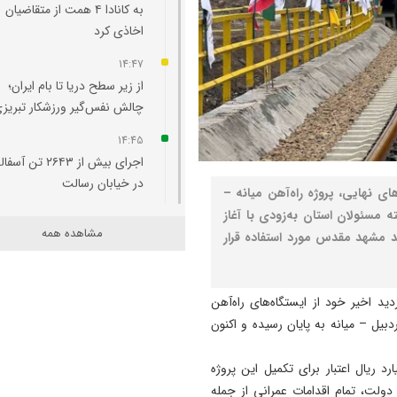
به کانادا ۴ همت از متقاضیان
اخاذی کرد
14:47
از زیر سطح دریا تا بام ایران؛
چالش نفس‌گیر ورزشکار تبریز
14:45
اجرای بیش از ۲۶۴۳ تن آ
در خیابان رسالت
ی نهایی، پروژه راه‌آهن میانه –
 مسئولان استان به‌زودی با آغاز
14:33
مشاهده همه
مشهد مقدس مورد استفاده قرار
آتش‌ سوزی در منطقه حفاظت‌
شده دیزمار مهار شد
14:19
ید اخیر خود از ایستگاه‌های راه‌آهن
جشن ثبت ملی ریس، نوقا و ر
ردبیل – میانه به پایان رسیده و اکنون
ختایی تبریز برگزار می شود
که در سال گذشته بیش از ۳۳ هزار میلیارد ریال اعتبار برای تکمیل این پروژه
14:18
دولت، تمام اقدامات عمرانی از جمله
نگاهی به سرمربیان تراکتور در ا