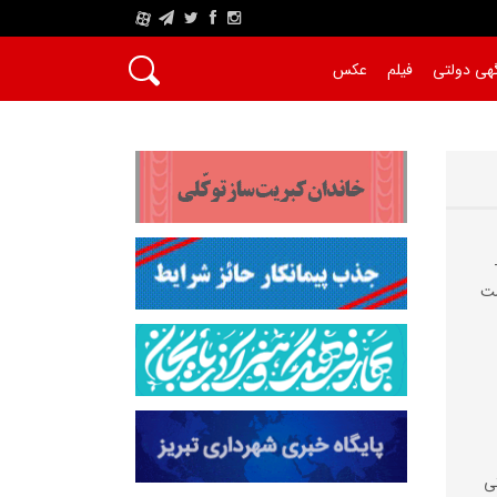
A
هی دولتی
فیلم
عکس
شت
ی