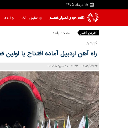
15
مرداد
1405
عناوین اخبار
جامعه
آخرین اخبار
سانحه رانندگی در مسیر تب
گزارش/
راه‌ آهن اردبیل آماده افتتاح با اولین
1405/02/26 - 11:23 - کد خبر: 161095