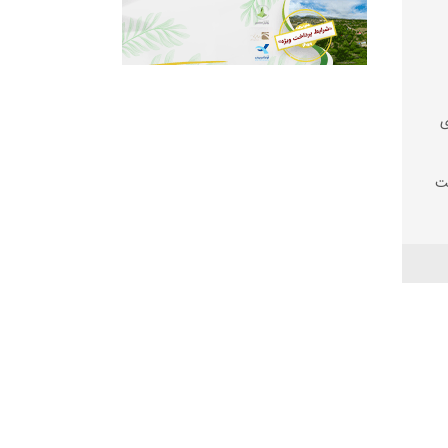
ی
سفالت
شته
دوار