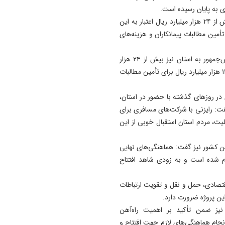
لیگ برتر
در جریان سفرهای سال گذشته رییس‌جمهور به استان نیز بیش از ۲۴ هزار میلیارد ریال اعتبار به این
14:13
ر میلیارد ریال برای تأمین مطالبات پیمانکاران و هزینه‌های
۲۱ عامل موساد و ۴ عضو ب
مسلح بازداشت شدند
امامی یگانه اضافه کرد: در جریان سفرهای سال گذشته رییس‌جمهور به استان نیز بیش از ۲۴ هزار
14:11
میلیارد ریال اعتبار به این طرح اختصاص یافت و امسال نیز ۱۲۰ هزار میلیارد ریال برای تأمین مطالبات
دست نیروهای مسلح برای پا
به تهدیدات پُر است
زی در روزهای گذشته با حضور در استان،
فت: رایزنی با شرکت‌های مسافری برای
یت، مردم استان استقبال خوبی از این
هن کشور نیز گفت: هماهنگی‌های نهایی
نجام شده است و به زودی شاهد افتتاح
قتصادی، حمل‌ و نقل و تقویت ارتباطات
ین پروژه ضرورت دارد.
نیز ضمن تأکید بر اهمیت راه‌آهن
نجام هماهنگی‌های لازم جهت افتتاح و