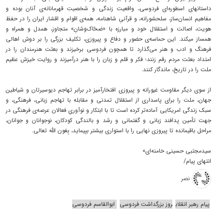
داستانهای اسطوره‌ای فردوسی، واقعیت زندگی و شخصیت قهرمانانه‌ی آنان بوده و
مفاهیم انسان‌ساز، سلحشورانه، و قرآنیِ شاهنامه، همه‌ی اقوام و اقشار ایران را در حفظ
هویت، اصالت و استقلال خود و مبارزه با «ضحّاک‌وَشانِ» متجاوز، همدل و همراه و
همساز میکند. این حماسه‌ی حضور و دفاع و پیروزی، تکلیف بزرگی را بر دوش اهالی
فرهنگ و ادب و هنر می‌گذارد تا همچون فردوسی برخیزند و بعثت هنرمندان را در
امتداد بعثت مردم رقم زنند؛ فکر و قلم و زبان را با هنر درآمیزند و روایت خیزش عظیم
ملت را در تاریخ، ماندگار کنند.
از سوی دیگر مقاومت غیورانه و پیروزی افتخارآمیز در برابر تهاجم دیوسیرتان و شیاطین
جهان، ملت را برای پاسداری از استقلال تمدنی و مقابله با تهاجم زبانی، فرهنگی، و
سبک زندگی امریکایی آماده‌تر کرده است تا با ابتکار و نوآوریِ فعالان عرصه‌ی فرهنگی در
جهت تأمین پدافند زبانی و گفتمانی و رشد و بالندگی کودکان، نوجوانان و جوانان،
مراحل باقیمانده تا پیروزی نهایی را با استواری بیشتر بپیماید، بِعَون‌ الله تعالی.
سیدمجتبی حسینی خامنه‌ای»
انتهای پیام/
نصر
پیام رهبر انقلاب
روز بزرگداشت فردوسی
ابوالقاسم فردوسی