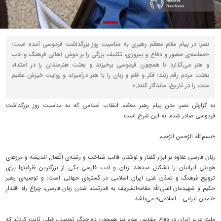
نصر: در پیام مقام معظم رهبری به مناسبت روز بزرگداشت فردوسی آمده است:
«حماسه‌ی حضور و دفاع و پیروزی، تکلیف بزرگی را بر دوش اهالی فرهنگ و ادب
و هنر می‌گذارد تا همچون فردوسی برخیزند و بعثت هنرمندان را در امتداد
بعثت مردم رقم زنند؛ فکر و قلم و زبان را با هنر درآمیزند و روایت خیزش عظیم
ملت را در تاریخ، ماندگار کنند.»
به گزارش نصر، متن پیام رهبر معظم انقلاب اسلامی که به مناسبت روز بزرگداشت
فردوسی صادر شده، به این شرح است:
«بسم‌الله الرّحمن الرّحیم
زبان فارسی علاوه بر ابزار گفتار و نوشتار، قالب شناخت و رشته‌ی اتّصال اندیشه و مرزهای
هویتی ایرانیان را تشکیل میدهد. زبان و ادب فارسی یکی از بزرگترین ظرفیتها برای
ترویج فرهنگ و تمدّن غنی ایرانِ اسلامی در گستره‌ی جهانی است؛ و توصیه‌ی رهبر
حکیم و شهیدمان اعلی‌الله مقامه‌الشریف به قدرتمند شدن زبان فارسی، چراغ راه اقتدارِ
«تمدن ایرانی ـ اسلامی» می‌باشد.
ملت عزیز ایران در دفاع مقدس سوم نیز همچون دو جنگ تحمیلی قبلی ثابت کردند که