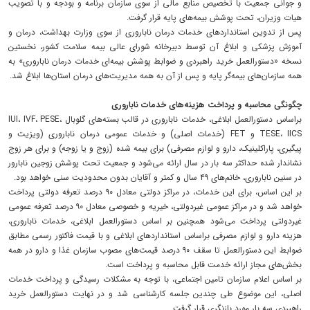
و جوانی جمعیت با تخصیص منابع مالی از سوی سازمان برنامه و بودجه و با تصویب
هیات وزیران، تحت پوشش بیمه‌های پایه قرار گرفت.
پس از تدوین استانداردهای خدمات درمان ناباروری از سوی وزارت بهداشت، درمان و
آموزش پزشکی و ابلاغ آن توسط دبیرخانه شورای عالی بیمه سلامت کشور، نخستین
نسخه «دستورالعمل خرید راهبردی و ضوابط پوشش بیمه‌ای خدمات درمان ناباروری» به
همه سازمان‌های بیمه‌گر پایه و پس از آن به همه مدیریت‌های درمان استان‌ها ابلاغ شد.
چگونگی محاسبه و پرداخت هزینه‌های خدمات ناباروری
براساس دستورالعمل ابلاغی، خدمات ناباروری در قالب بسته‌های گلوبال IUI، IVF، PESE،
TESE، IICS و FET (خدمات اصلی) و خدمات عمومی درمان ناباروری (ویزیت و
پیگیری، پاراکلینیک، دارو و لوازم مصرفی) برای بیمه شده (زوج و یا زوجه) و برای هر زوج
نشاندار شده حداکثر سه بار در سال ارائه می‌شود و جمعیت تحت پوشش زوجین نابارور
در سنین ناباروری، خانم‌های ۴۹ سال و کمتر و آقایان بدون محدودیت سنی خواهد بود.
بر این اساس، برای این خدمات، در مراکز دولتی معادل ۹۰ درصد تعرفه دولتی پرداخت
خواهد شد و در مراکز عمومی غیردولتی، خیریه و خصوصی معادل ۹۰ درصد تعرفه عمومی
غیردولتی پرداخت می‌شود همچنین بر اساس دستورالعمل ابلاغی، خدمات ناباروری،
هزینه دارو و لوازم مصرفی براساس استانداردهای ابلاغی و با قیمت فاکتور رسمی مطابق
ضوابط این دستورالعمل تا سقف ۹۰ درصد قیمت‌های مصوب سازمان غذا و دارو در همه
بخش‌های مجاز ارائه خدمت قابل محاسبه و پرداخت است.
بر اساس اعلام سازمان تامین اجتماعی، با توجه به مشکلات رسیدگی و پرداخت خدمات
اصلی، این موضوع طی چندین جلسه کارشناسی شد و در نهایت دستورالعمل خرید
راهبردی سه بار مورد بازنگری قرار گرفت.