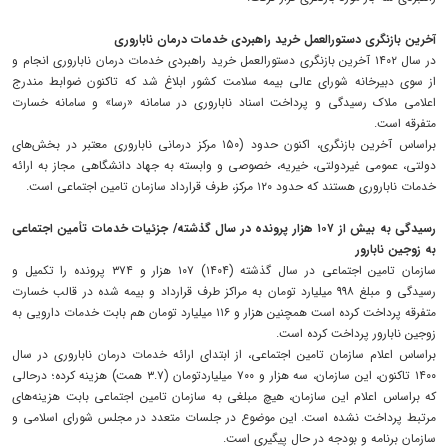
آخرین بازنگری دستورالعمل خرید راهبردی خدمات درمان ناباروری
در سال ۱۴۰۲ آخرین بازنگری دستورالعمل خرید راهبردی خدمات درمان ناباروری انجام و
از سوی دبیرخانه شورای عالی بیمه سلامت کشور ابلاغ شد که تاکنون ضوابط مندرج
اعلامی ملاک رسیدگی و پرداخت اسناد ناباروری در سامانه «رسا» و سامانه خسارت
متفرقه است.
براساس آخرین بازنگری، اکنون حدود (۱۵۰ مرکز درمانی ناباروری معتبر در بخش‌های
دولتی، عمومی غیردولتی، خیریه، خصوصی و وابسته به جهاد دانشگاهی مجاز به ارائه
خدمات ناباروری هستند که حدود ۱۲۰ مرکز، طرف قرارداد سازمان تامین اجتماعی است.
رسیدگی به بیش از ۱۰۷ هزار پرونده در سال گذشته/ جزئیات خدمات تأمین اجتماعی
به زوجین نابارور
سازمان تامین اجتماعی در سال گذشته (۱۴۰۴) ۱۰۷ هزار و ۳۷۴ پرونده را تکمیل و
رسیدگی و مبلغ ۹۹۸ میلیارد تومان به مراکز طرف قرارداد و بیمه شده در قالب خسارت
متفرقه پرداخت کرده است همچنین هزار و ۱۱۶ میلیارد تومان هم بابت خدمات دارویی به
زوجین نابارور پرداخت کرده است.
براساس اعلام سازمان تامین اجتماعی، از ابتدای ارائه خدمات درمان ناباروری در سال
۱۴۰۰ تاکنون، این سازمان، سه هزار و ۷۰۰ میلیاردتومان (۳.۷ همت) هزینه کرده؛ درحالی
که براساس اعلام این سازمان، هیچ مبلغی به سازمان تامین اجتماعی بابت هزینه‌های
مرتبط پرداخت نشده است. این موضوع در جلسات متعدد در مجلس شورای اسلامی و
سازمان برنامه و بودجه در حال پیگیری است.