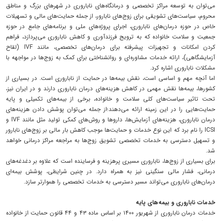
می‌توان به توسعه مراکز تخصصی و درمانگاه‌های ناباروری در شهرهای بزرگ و مناطق
محروم، سیاست‌های تشویقی برای زوج‌های نابارور، از جمله حمایت‌های مالی و تسهیلات
خاص در حوزه درمان‌های ناباروری، اجرای پروژه‌های ملی و برنامه‌های جامع در حوزه
جمعیت و سلامت خانواده که به ترویج فرزندآوری و کاهش ناباروری می‌پردازد، فراهم
کردن امکانات و تجهیزات پیشرفته برای درمان‌های تخصصی، مانند IVF (لقاح
آزمایشگاهی)، ارائه خدمات مشاوره‌ای و روانشناختی برای کمک به زوج‌ها در مواجهه با
مشکلات ناباروری اشاره کرد.
اما آنچه مهم و اساسی است، نقش بیمه‌ها در حمایت از ناباروری است. در بسیاری از
کشورها، بیمه‌ها نقش مهمی در کاهش هزینه‌های درمان ناباروری دارند و در ایران نیز،
تحت تاثیر سیاست‌های کلی سلامت و خانواده، برخی از بیمه‌های تکمیلی و پایه
حمایت‌هایی را در این زمینه ارائه می‌دهند؛از جمله می‌توان پوشش دادن هزینه‌های
درمان ناباروری، هزینه‌های آزمایش‌ها، داروها و روش‌های کمکی تولید مثل مانند IVF و
ICSI را نام برد که این نوع خدمات و حمایت‌ها موجب کاهش بار مالی بر زوج‌های نابارور
و تسهیل دسترسی به خدمات تخصصی تشویق زوج‌ها به مراجعه مراکز درمانی خواهد
شد.
برای بسیاری از زوج‌ها، ناباروری مسیری پرهزینه و فرساینده است که علاوه بر دغدغه‌های
درمانی، فشار مالی سنگینی نیز به همراه دارد. در چنین شرایطی، پوشش بیمه‌ای
درمان‌های ناباروری می‌تواند مسیر دسترسی به خدمات تخصصی را هموارتر سازد.
خدمات ناباروری و بیمه‌های پایه
خدمات درمان ناباروری از شهریور ۱۴۰۰ بر اساس ماده ۴۳ و ۴۴ قانون حمایت از خانواده