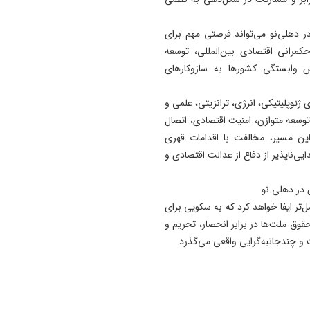
توان رزم ارتش بی وقفه در حا
ارتقا است
دهلی‌نو می‌تواند فرصتی مهم برای
کمرانی اقتصادی بین‌المللی، توسعه
11:43
 وابستگی کشورها به سازوکارهای
چرا همه دارندگان کارنامه سبز 
آموزش و پرورش استخدام نمی
ژئوپلیتیکی، انرژی، ترانزیتی، علمی و
شوند
توسعه متوازن، امنیت اقتصادی، اتصال
11:26
ین مسیر، مخالفت با اقدامات قهری
گره ۱۰ ساله در محور بیجار-زن
یی‌ناپذیر از دفاع از عدالت اقتصادی و
باز شد؛تردد در قطعه سوم از 
پنجشنبه
در دهلی نو
‌تر ایفا خواهد کرد که به سکویی برای
حقوق ملت‌ها در برابر انحصار، تحریم و
و چندجانبه‌گرایی واقعی می‌گذرد.