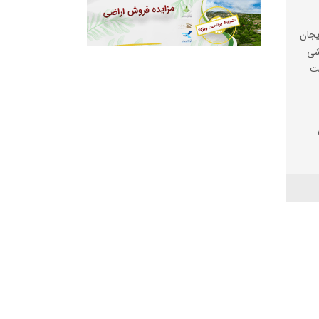
ایجان
شی
سید
/