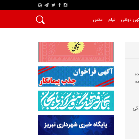
A
هی دولتی
فیلم
عکس
ده
دم
دگی