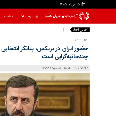
15
مرداد
1405
عناوین اخبار
جامعه
آخرین اخبار
عملیات ان
|
غریب‌آبادی:
حضور ایران در بریکس، بیانگر انتخابی 
چندجانبه‌گرایی است
1405/02/23 - 18:02 - کد خبر: 160989