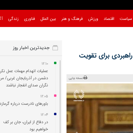
سیاست
اقتصاد
ورزش
فرهنگ و هنر
بین الملل
فناوری
زندگی
آگ
جدیدترین اخبار روز
راهبردی برای تقویت
12:10
عملیات انهدام مهمات عمل نکر
دشمن در آذربایجان‌ غربی/ مر
نسخه چاپی
نگران صدای انفجار نباشند
12:05
باورهای نادرست درباره گرماز
12:04
در دفاع از ایران، جان بر کف
خواهیم بود