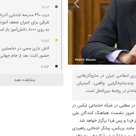
12:02
درب ۶۹۰ مدرسه ابتدایی آذرب
شرقی برای جبران ضعف آموز
به روی ۸۰۰۰ دانش‌آموز باز است
11:58
آتش‌ بازی مسی در نخستین
حضور ثابت بعد از جام جهانی
11:53
راه‌ اندازی بارانداز ریلی در مرز
ی اسلامی ایران در سازوکارهایی
مشاهده همه
استان با جمهوری آذربایجان
 چندجانبه‌گرایی واقعی، گسترش
پیگیری می‌ شود
‌تر در روابط بین‌الملل است.
11:46
 در مطلبی در شبکه اجتماعی ایکس در
بخش دیالیز هوراند با ۴ تخت
 امروز نشست هماهنگ کنندگان ملی
فعال افتتاح و به بهره‌برداری ر
فردا و پس فردا برگزار خواهد شد.
11:44
انند بریکس، بیانگر انتخابی راهبردی
ارتش در آمادگی کامل قرار دارد
رابر و مشارکت در شکل‌دهی به نظمی