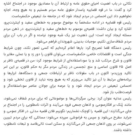
نکاتی در باب اهمیت احیای حقوق عامه و ارتباط آن با مصادیق موجود در اجتماع اشاره
کرد و گفت: ما در قوه قضاییه پاسدار حقوق عامه مردم هستیم و به هیچ وجه، اجازه
نخواهیم داد این احساس در مردم ایجاد شود که در جامعه ما، تبعیض حکمفرماست.
رئیس قوه قضاییه در ادامه مشخصاً به موضوع موسوم به خط‌های سفید و اینترنت‌پرو،
اشاره کرد و بیان داشت: قضیه‌ی موسوم به خط‌های سفید و اینترنت‌پرو، در ذهن مردم
مسئله ایجاد کرده است؛ این ذهنیت نیز یک شبه بوجود نیامده و اگر در باب آن برای
مردم شفاف‌سازی نکنیم، موجبات بدبینی شهروندان فراهم می‌شود.
رئیس دستگاه قضا تصریح کرد: بارها اعلام کرده‌ایم که کسی تصور نکند، چون شرایط
جنگی است و اقتضائات خاصی حکمفرماست، می‌توان قانون را دور زد و یا عملی مغایر با
قانون و شرع مرتکب شد و یا سوء‌استفاده‌ای از شرایط موجود کرد؛ من در قضیه‌ی ناظر بر
اصل ۲۵ قانون اساسی و منع تجسس در زندگی مردم مگر به حکم قانون، بر این امر
تاکید ورزیدم؛ اکنون در باب مقولات ناظر بر ارتباطات جمعی و دستگاه‌ها، ابزارها و
برنامه‌های مرتبط با آن نیز تاکید می‌ورزم که به هیچ وجه نباید از قانون تخطی شود و
احساس تبعیض در مردم ایجاد شود و یا عرصه برای جولان عناصر سوء‌استفاده‌گر و
فرصت‌طلب باز شود.
رئیس عدلیه عنوان کرد: برخی سرگردانی‌ها و موضوعاتی که برای مردم شفاف نمی‌شود،
مانند پُتک بر افکارعمومی و اذهان جمعی فرود می‌آیند و اثرات نامطلوبی را در اجتماع بر
جای می‌گذارند؛ این قضیه را کوچک نشماریم؛ نگوییم فلان قضیه مدتی در افکار عمومی و
جراید مطرح می‌شود و سپس به فراموشی سپرده می‌شود؛ مسائلی که برای مردم تبیین
نمی‌شوند، بر روی اذهان جمعی اثر می‌گذارند و ممکن است تالی‌فاسد و تبعات نامطلوب
داشته باشند.