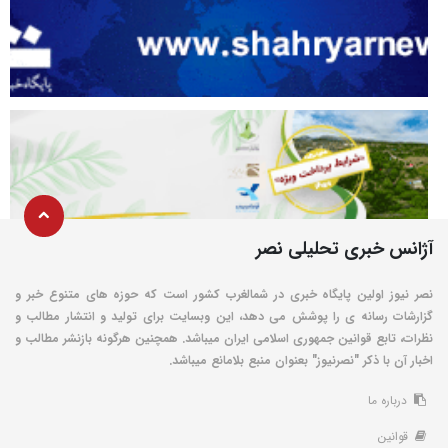
آژانس خبری تحلیلی نصر
نصر نیوز اولین پایگاه خبری در شمالغرب کشور است که حوزه های متنوع خبر و
گزارشات رسانه ی را پوشش می دهد، این وبسایت برای تولید و انتشار مطالب و
نظرات، تابع قوانین جمهوری اسلامی ایران میباشد. همچنین هرگونه بازنشر مطالب و
اخبار آن با ذکر "نصرنیوز" بعنوان منبع بلامانع میباشد.
درباره ما
قوانین