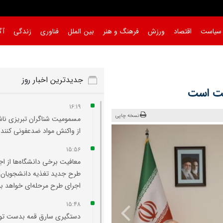
سیاست
اقتصاد
ورزش
فرهنگ و هنر
بین الملل
فناوری
زندگی
آگ
جدیدترین اخبار روز
لت است
16:19
نسخه چاپی
مسمومیت شناگران تبریزی نا
از واکنش مواد ضدعفونی‌ کننده
15:56
معافیت برخی دانشگاه‌ها از اج
طرح جدید تغذیه دانشجویان/
اجرای طرح مرحله‌ای خواهد بو
15:48
دستگیری سارق قمه بدست ت