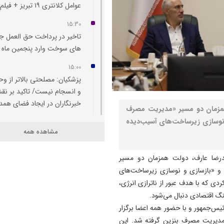
عوامل کلانتری ۱۹ تبريز + فیلم
15:30
تاخیر در پرداخت حق العمل جا
های سوخت وارد پنجمین ماه 
15:00
پزشکیان: مصلحتی بالاتر از و
و انسجام نیست/ تاکید بر ن
خبرنگاران در ایجاد فضای همد
مزمان دو مسیر «مدیریت مصرف
 نوسازی زیرساخت‌های آسیب‌دیده
14:55
مشاهده همه
هشدار درباره تداوم تغییر کارب
اراضی کشاورزی در آذربایجان
رضا عارف، دولت همزمان دو مسیر
شرقی
و «بازسازی و نوسازی زیرساخت‌های
14:52
کردی که با هدف عبور از ناترازی انرژی،
بازار لبنیات در انتظار بازگشت
گ اقتصادی دنبال می‌شود.
تقاضا/ شوک قیمتی به صلاح
س‌جمهور و با حضور همه اعضا برگزار
نیست
 مدیریت مصرف بنزین گرفته شد. این