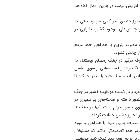
 افزایش قیمت در بنزین اعمال نخواهد
14:50
پیام انجمن علوم ارتباطات اجت
آذربایجان‌ شرقی به‌مناسبت روز
جاوز دشمن آمریکایی صهیونیستی به
خبرنگار
 چالش‌های موجود کشور، ناترازی در
14:38
 مصرف بنزین با همراهی خود مردم
برنامه وزارت بهداشت برای اح
ار چالش نشود.
انستیتو پاستور/تبعات منفی ج
رف درگیر در جنگ رمضان نیستند، به
و تحریم بر علم ایران
جنگ بوده و آسیب‌هایی از سوی دشمن
14:33
این باید مصرف خود را مدیریت کند تا
رسانه‌ ها همراه همیشگی صن
کفش آذربایجان شرقی هستند
قش مردم در کسب موفقیت کشور در جنگ
 ۷۰ شب در خیابان‌ها حضور داشته و صحنه‌های بی‌نظیری در
دفاع از کشور و نظام خلق کرده اند. موفقیت های کشور مدیون حضور مردم است. آنها در جنگ ۱۲
بر تجاوز دشمن حمایت کردند.
مصرف بنزین باید با همراهی و مورد
مز همه تصمیماتی باشد که مسئولان
 در واقع همه باید کمک کنند موفقیتی