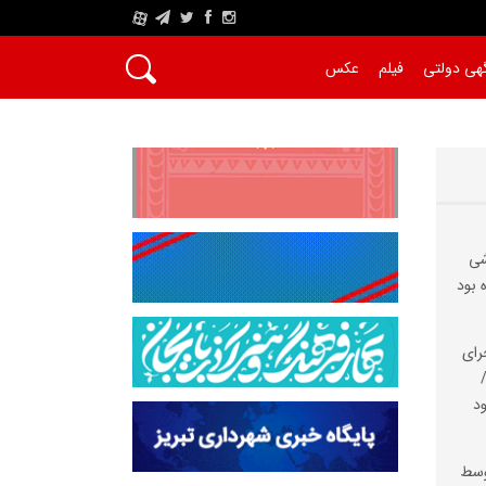
A
هی دولتی
فیلم
عکس
شی
 بود
رای
د
وسط