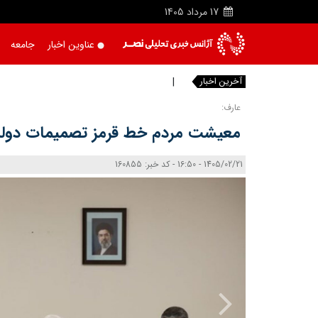
17
مرداد
1405
عناوین اخبار
جامعه
آخرین اخبار
مسمومیت ش
عارف:
معیشت مردم خط قرمز تصمیمات دو
1405/02/21 - 16:50 - کد خبر: 160855