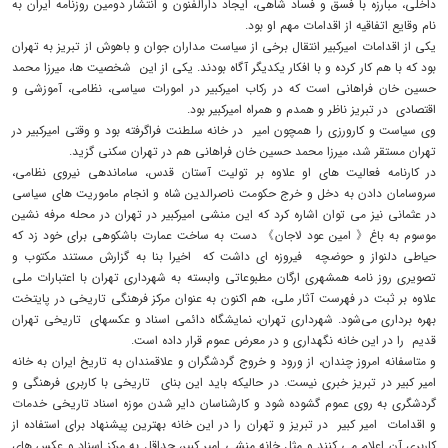
داخلی، مبارزه با فسق و فساد شاهی، ایجاد دارالفنون و انتشار دومین روزنامه ایران به
نام وقایع اتفاقیه از اقدامات مهم او بود.
یکی از اقدامات امیرکبیر انتقال برخی از سیاست مداران جوان و باهوش از تبریز به تهران
بود که با هم کار کرده و با افکار یکدیگر آگاه بودند. یکی از این شخصیت ها، میرزا محمد
حسین خان فراهانی است که در رکاب امیرکبیر در امورات سیاسی، نظامی، آموزشی و
اقتصادی در تبریز ناظر و همدم و همراه امیرکبیر بود.
وی سیاست و کارورزی را همچون امیر در خانه سلطنت فراگرفته بود و وقتی امیرکبیر در
تهران مستقر شد، میرزا محمد حسین خان فراهانی هم در تهران سکنی گزید.
در کارنامه فعالیت های او علاوه بر تولیت آستان قدس، ساماندهی نیروی نظامی،
سروسامان دادن به دخل و خرج حکومت ناصرالدین شاه و انجام ماموریت های سیاسی
در عثمانی نیز می توان اشاره کرد که این منشی امیرکبیر در تهران در محله مرفه نشین
موسوم به باغ《 امین عود لاجان》 دست به ساخت عمارت باشکوهی برای خود زد که
حیاطی دلنواز و حوضچه فیروزه ای داشت که اخیرا بنا به گزارش مستند مکتوب و
تصویری روز نامه همشهری ارگان مطبوعاتی وابسته به شهرداری تهران با اعتبارات ملی
علاوه بر ثبت در فهرست آثار ملی، هم اکنون به عنوان مرکز فرهنگی تاریخی در پایتخت
بهره برداری می‌شود. شهرداری تهران، نمایشگاه دائمی اسناد و عکسهای تاریخی تهران
قدیم را در این خانه نگهداری و در معرض عموم قرار داده است.
و متاسفانه امروز چندان، از ورود و خروج گردشگران و علاقمندان به تاریخ ایران به خانه
امیر کبیر در تبریز خبری نیست. در حالیکه باید این بنای تاریخی با کاربری فرهنگی و
گردشگری به روی عموم گشوده شود و کارشناسان دایر شدن موزه اسناد تاریخی خدمات
و اقدامات امیر کبیر در تبریز و تهران را در این خانه بهترین پیشنهاد برای استفاده از
کاربری آن اعلام می کنند و مثل خانه منشی امیر کبیر، حداقل به مرکز اسناد و عکس های