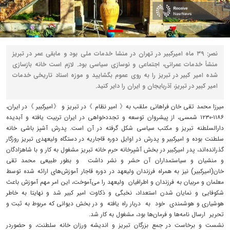
نصر: ۳۹ ماه امیرکبیر در تهران در منشا خدمات ملی بود و مابقی عمر در تبریز
منشأ خدمات عمرانی، اجتماعی و نوسازی سیاسی بود. لازم است خانه بازسازی
شده امیر کبیر در تبریز را به روی عموم بگشایید و موزه اسناد تاریخی خدمات
امیر کبیر در تبریز، آذربایجان و ایران را دایر کنید.
میرزا محمد تقی خان فراهانی ملقب به《 امیر نظام 》در تبریز و 《امیرکبیر 》در ایران،
۱۱۸۶-۱۲۳۰ شمسی، از پیشروان توسعه و تجددخواهی در ایران تربیت یافته و آبدیده
دارالسلطنه تبریز و مکتب سیاسی شکل گرفته در آن است. پدرش آشپز باشی خانه
سلطنت بوده و امیرکبیر و پدرش در اوایل دوره قاجاریه در دستگاه ولیعهدی تبریز روزگار
گذرانده‌اند، پدر امیرکبیر در بخش آشپرخانه حرم خانه تبریز مشغول به کار و با شاهزادگان
و منشیان و سیاستمداران آن حشر و نشر داشت و بطور طبیعی محمد تقی
خان(امیرکبیر) نیز به همراه فرزندان ولیعهد در دوره قاجار آموزش‌های ارائه شده توسط
معلمان و مربیان به فرزندان و اطرافیان ولیعهد را می‌آموخت، این امر مهم آموزش باعث
شکوفایی و نمایان شدن استعداد، نخبگی و ذکاوت امیر کبیر شد و نهایتا به خاطر
هوشیاری و هوشمندی خود به دربار راه یافته و در بخش دیوانی که مربوط به ثبت و
تحریر ارسال نامه‌ها و فرمان‌ها بود، مشغول به کار شد.
نشست و برخاست در جمع بزرگان تبریز و اندیشه ورزان خانه سلطنت، و حضوردر