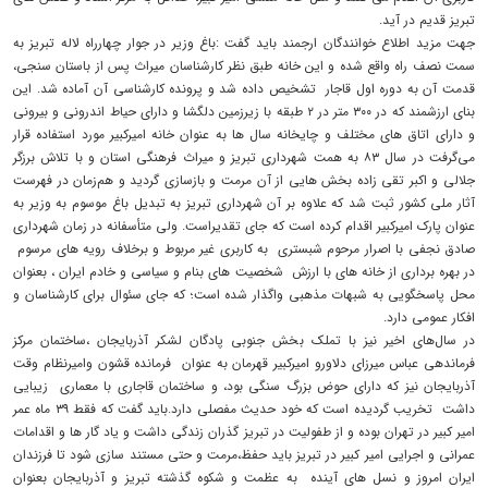
تبریز قدیم در آید.
جهت مزید اطلاع خوانندگان ارجمند باید گفت :باغ وزیر در جوار چهارراه لاله تبریز به
سمت نصف راه واقع شده و این خانه طبق نظر کارشناسان میراث پس از باستان سنجی،
قدمت آن به دوره اول قاجار تشخیص داده شد و پرونده کارشناسی آن آماده شد. این
بنای ارزشمند که در ۳۰۰ متر در ۲ طبقه با زیرزمین دلگشا و دارای حیاط اندرونی و بیرونی
و دارای اتاق های مختلف و چایخانه سال ها به عنوان خانه امیرکبیر مورد استفاده قرار
می‌گرفت در سال ۸۳ به همت شهرداری تبریز و میراث فرهنگی استان و با تلاش برزگر
جلالی و اکبر تقی زاده بخش هایی از آن مرمت و بازسازی گردید و هم‌زمان در فهرست
آثار ملی کشور ثبت شد که علاوه بر آن شهرداری تبریز به تبدیل باغ موسوم به وزیر به
عنوان پارک امیرکبیر اقدام کرده است که جای تقدیراست. ولی متأسفانه در زمان شهرداری
صادق نجفی با اصرار مرحوم شبستری به کاربری غیر مربوط و برخلاف رویه های مرسوم
در بهره برداری از خانه های با ارزش شخصیت های بنام و سیاسی و خادم ایران ، بعنوان
محل پاسخگویی به شبهات مذهبی واگذار شده است؛ که جای سئوال برای کارشناسان و
افکار عمومی دارد.
در سال‌های اخیر نیز با تملک بخش جنوبی پادگان لشکر آذربایجان ،ساختمان مرکز
فرماندهی عباس میرزای دلاورو امیرکبیر قهرمان به عنوان فرمانده قشون وامیرنظام وقت
آذربایجان نیز که دارای حوض بزرگ سنگی بود، و ساختمان قاجاری با معماری زیبایی
داشت تخریب گردیده است که خود حدیث مفصلی دارد.باید گفت که فقط ۳۹ ماه عمر
امیر کبیر در تهران بوده و از طفولیت در تبریز گذران زندگی داشت و یاد گار ها و اقدامات
عمرانی و اجرایی امیر کبیر در تبریز باید حفظ،مرمت و حتی مستند سازی شود تا فرزندان
ایران امروز و نسل های آینده به عظمت و شکوه گذشته تبریز و آذربایجان بعنوان