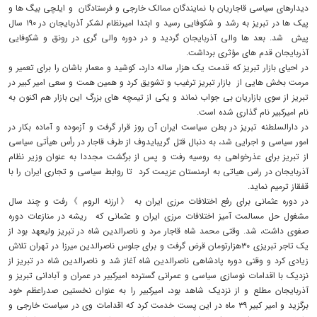
دیدارهای سیاسی قاجاریان با نمایندگان ممالک خارجی و فرستادگان و ایلچی بیگ ها و
پیک ها در تبریز به رشد و شکوفایی رسید و ابتدا امیرنظام لشکر آذربایجان در ۱۹۰ سال
پیش شد. بعد ها والی آذربایجان گردید و در دوره والی گری در رونق و شکوفایی
آذربایجان قدم های مؤثری برداشت.
در احیای بازار تبریز که قدمت یک هزار ساله دارد، کوشید و معمار باشان را برای تعمیر و
مرمت بخش هایی از بازار تبریز ترغیب و تشویق کرد و همین همت و سعی امیر کبیر در
تبریز از سوی بازاریان بی جواب نماند و یکی از تیمچه های بزرگ این بازار هم اکنون به
نام امیرکبیر نام گذاری شده است.
در دارالسلطنه تبریز در بطن سیاست ایران آن روز قرار گرفت و آزموده و آماده بکار در
امور سیاسی و اجرایی شد، به دنبال قتل گریبایدوف از طرف قاجار در رأس هیأتی سیاسی
از تبریز برای عذرخواهی به روسیه رفت و پس از برگشت مجددا به عنوان وزیر نظام
آذربایجان در راس هیاتی به ارمنستان عزیمت کرد تا روابط سیاسی و تجاری ایران را با
قفقاز ترمیم نماید.
در دوره عثمانی برای رفع اختلافات مرزی ایران به 《ارزنه الروم 》رفت و چند سال
مشغول حل مسالمت آمیز اختلافات مرزی ایران و عثمانی که ریشه در منازعات دوره
صفوی داشت، شد. وقتی محمد شاه قاجار مرد و ناصرالدین شاه در تبریز ولیعهد بود از
یک تاجر تبریزی ۳۰هزارتومان قرض گرفت و برای جلوس ناصرالدین میرزا در تهران تلاش
زیادی کرد و وقتی دوره پادشاهی ناصرالدین شاه آغاز شد و ناصرالدین شاه در تبریز از
نزدیک با اقدامات نوسازی سیاسی و عمرانی گسترده امیرکبیر در عمران و آبادانی تبریز و
آذربایجان مطلع و از نزدیک شاهد بود، امیرکبیر را به عنوان نخستین صدراعظم خود
برگزید و امیر کبیر ۳۹ ماه در این پست خدمت کرد که اقدامات وی در سیاست خارجی و