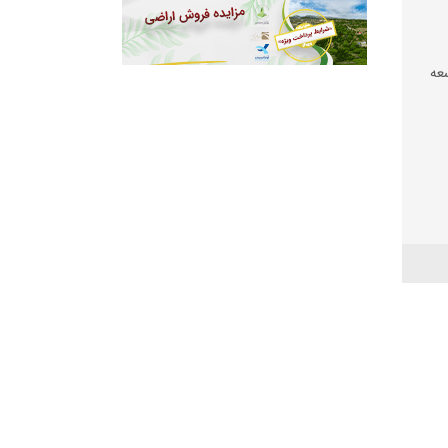
عه
 شود
عیشت
شی
 بود