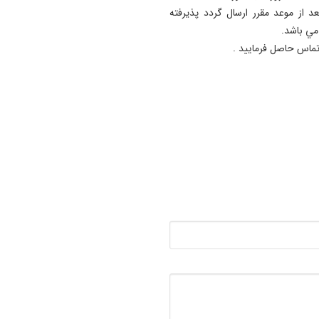
15:56
 از موعد مقرر ارسال گردد پذیرفته
معافیت برخی دانشگاه‌ها از اج
مي باشد.
طرح جدید تغذیه دانشجویان/
اجرای طرح مرحله‌ای خواهد بو
15:48
دستگیری سارق قمه بدست ت
عوامل کلانتری ۱۹ تبريز + فیلم