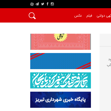
A
هی دولتی
فیلم
عکس
د