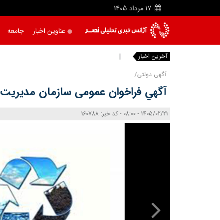
17
مرداد
1405
عناوین اخبار
جامعه
آخرین اخبار
دریا
آگهی دولتی/
آگهي فراخوان عمومی سازمان مدیریت پ
1405/02/21 - 08:00 - کد خبر: 160788