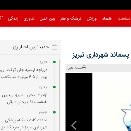
سیاست
اقتصاد
ورزش
فرهنگ و هنر
بین الملل
فناوری
زندگی
آگ
جدیدترین اخبار روز
سماند شهرداری تبریز
18:14
نسخه چاپی
دریاچه ارومیه جان گرفت؛ ورو
بیش از ۴.۵ میلیارد مترمکعب آب
17:48
آزادراه زنجان - تبریز؛ ویترین
نامناسب آذربایجان شرقی
17:43
احداث کلینیک گیاه‌ پزشکی
شهرداری تبریز در تفرجگاه ائل‌