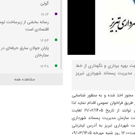
گولی
17:13
رسانه بخشی از زیرساخت توس
اقتصادی است
16:54
پایان جولان سارق حرفه‌ای در
ستارخان
هت بهره برداری و نگهداری از خط
16:38
25 تن در روز سازمان مدیریت پسماند شهرداری تبریز
چهره جاده ائل‌ گلی زیباتر می‌
مشاهده همه
16:36
امروز مهم‌ ترین نگرانی‌ ام م
د مجوز اخذ شده و به منظور شناسایی
مردم است
طریق فراخوان عمومی اقدام نماید لذا
کليه اشخاص حقوقی واجد شرایط(در حوزه بازیافت) می توانند از تاریخ 21/02/1405 لغایت
16:19
 سایت سازمان مدیریت پسماند شهرداری
مسمومیت شناگران تبریزی نا
 شهرداری تبریز به آدرس اینترنتی
از واکنش مواد ضدعفونی‌ کننده
مراجعه فرمایند. اسناد و مدارک مثبته تا ساعت12:00 روز شنبه مورخه 09/03/1405