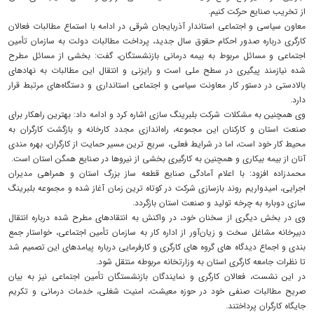
از تخریب صنایع حرکت کنیم.
معاون سیاسی و اجتماعی استاندار آذربایجان شرقی در ادامه با استماع مطالبات فعالان
کارگری درباره صدور احکام حقوق سال جدید، پرداخت مطالبات دولت به سازمان تأمین
اجتماعی و مسائل مربوط به بیمه درمانی بازنشستگان، گفت: بخشی از مسائل مطرح
‌شده نیازمند پیگیری در سطح ملی است و رایزنی و انتقال این مطالبات به نهادهای
بالادستی در دستور کار معاونت سیاسی و اجتماعی استانداری و دستگاه‌های مرتبط قرار
دارد.
وی همچنین به مشکلات شرکت بلبرینگ‌ سازی اشاره کرد و ادامه داد: بهترین راهکار برای
صنعت استان و کارکنان این مجموعه، راه‌اندازی مجدد کارخانه و بازگشت کارگران به
محیط کار خود است، اما در شرایط فعلی، سریع ‌ترین مسیر حمایت از کارگران، بهره‌ مندی
آنان از بیمه بیکاری و همچنین به‌ کارگیری بخشی از نیروها در صنایع همگن استان است.
محمدزاده افزود: با اعلام آمادگی صنایع قطعه ‌ساز بزرگ استان و همراهی مدیران
اجرایی، امیدواریم روند بازسازی شرکت در کوتاه‌ ترین زمان آغاز شده و مجموعه بلبرینگ‌
سازی دوباره به چرخه تولید و صنعت استان بازگردد.
وی در بخش دیگری از سخنان خود، در واکنش به انتقادهای مطرح‌ شده درباره انتقال
دبیرخانه مشاغل سخت و زیان‌آور از اداره کار به سازمان تأمین اجتماعی، خواستار جمع‌
بندی و اجماع دیدگاه ‌های گروه‌ های کارگری و کارفرمایی درباره پیامدهای این تصمیم شد
تا نظرات جامعه کارگری استان به وزارتخانه مربوطه منتقل شود.
در این نشست، فعالان کارگری و نمایندگان بازنشستگان تأمین اجتماعی نیز به بیان
صریح مطالبات صنفی خود در حوزه معیشت، امنیت شغلی، خدمات درمانی و تکریم
جایگاه کارگران پرداختند.