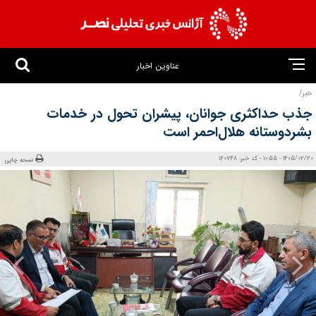
عناوین اخبار
خبر/
جذب حداکثری جوانان، پیشران تحول در خدمات
بشردوستانه هلال‌احمر است
1405/02/20 - 10:55 - کد خبر: 160748
نسخه چاپی