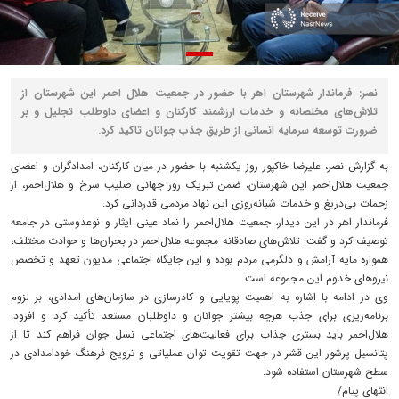
نصر: فرماندار شهرستان اهر با حضور در جمعیت هلال احمر این شهرستان از
تلاش‌های مخلصانه و خدمات ارزشمند کارکنان و اعضای داوطلب تجلیل و بر
ضرورت توسعه سرمایه انسانی از طریق جذب جوانان تاکید کرد.
به گزارش نصر، علیرضا خاکپور روز یکشنبه با حضور در میان کارکنان، امدادگران و اعضای
جمعیت هلال‌احمر این شهرستان، ضمن تبریک روز جهانی صلیب سرخ و هلال‌احمر، از
زحمات بی‌دریغ و خدمات شبانه‌روزی این نهاد مردمی قدردانی کرد.
فرماندار اهر در این دیدار، جمعیت هلال‌احمر را نماد عینی ایثار و نوعدوستی در جامعه
توصیف کرد و گفت: تلاش‌های صادقانه مجموعه هلال‌احمر در بحران‌ها و حوادث مختلف،
همواره مایه آرامش و دلگرمی مردم بوده و این جایگاه اجتماعی مدیون تعهد و تخصص
نیروهای خدوم این مجموعه است.
وی در ادامه با اشاره به اهمیت پویایی و کادرسازی در سازمان‌های امدادی، بر لزوم
برنامه‌ریزی برای جذب هرچه بیشتر جوانان و داوطلبان مستعد تأکید کرد و افزود:
هلال‌احمر باید بستری جذاب برای فعالیت‌های اجتماعی نسل جوان فراهم کند تا از
پتانسیل پرشور این قشر در جهت تقویت توان عملیاتی و ترویج فرهنگ خودامدادی در
سطح شهرستان استفاده شود.
انتهای پیام/