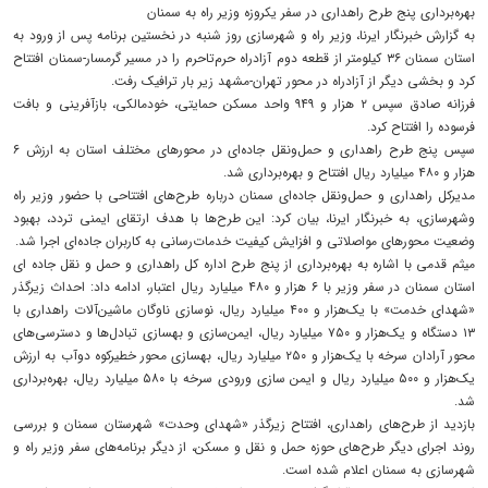
بهره‌برداری پنج طرح راهداری در سفر یکروزه وزیر راه به سمنان
به گزارش خبرنگار ایرنا،‌ وزیر راه و شهرسازی روز شنبه در نخستین برنامه پس از ورود به
استان سمنان ۳۶ کیلومتر از قطعه دوم آزادراه حرم‌تاحرم را در مسیر گرمسار-سمنان افتتاح
کرد و بخشی دیگر از آزادراه در محور تهران-مشهد زیر بار ترافیک رفت.
فرزانه صادق سپس ۲ هزار و ۹۴۹ واحد مسکن حمایتی، خودمالکی، بازآفرینی و بافت
فرسوده را افتتاح کرد.
سپس پنج طرح‌ راهداری و حمل‌ونقل جاده‌ای در محورهای مختلف استان به ارزش ۶
هزار و ۴۸۰ میلیارد ریال افتتاح و بهره‌برداری شد.
مدیرکل راهداری و حمل‌ونقل جاده‌ای سمنان درباره طرح‌های افتتاحی با حضور وزیر راه
وشهرسازی، به خبرنگار ایرنا، بیان کرد: این طرح‌ها با هدف ارتقای ایمنی تردد، بهبود
وضعیت محورهای مواصلاتی و افزایش کیفیت خدمات‌رسانی به کاربران جاده‌ای اجرا شد.
میثم قدمی با اشاره به بهره‌برداری از پنج طرح اداره کل راهداری و حمل و نقل جاده ای
استان سمنان در سفر وزیر با ۶ هزار و ۴۸۰ میلیارد ریال اعتبار،‌ ادامه داد: احداث زیرگذر
«شهدای خدمت» با یک‌هزار و ۴۰۰ میلیارد ریال،‌ نوسازی ناوگان ماشین‌آلات راهداری با
۱۳ دستگاه و یک‌هزار و ۷۵۰ میلیارد ریال، ایمن‌سازی و بهسازی تبادل‌ها و دسترسی‌های
محور آرادان سرخه با یک‌هزار و ۲۵۰ میلیارد ریال، بهسازی محور خطیرکوه دوآب به ارزش
یک‌هزار و ۵۰۰ میلیارد ریال و ایمن سازی ورودی سرخه با ۵۸۰ میلیارد ریال، بهره‌برداری
شد.
بازدید از طرح‌های راهداری، افتتاح زیرگذر «شهدای وحدت» شهرستان سمنان و بررسی
روند اجرای دیگر طرح‌های حوزه حمل و نقل و مسکن، از دیگر برنامه‌های سفر وزیر راه و
شهرسازی به سمنان اعلام شده است.