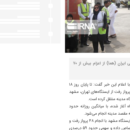
نصر: مدیرکل روابط عمومی هواپیمایی جمهوری اسلامی ایران (هما) از اعزام بیش از ۷۰
به گزارش نصر، نسترن اسمعیل‌نیا روز شنبه در گفت‌وگویی با اعلام این خبر گفت: تا پایان روز ۱۸
یبهشت‌ماه، هواپیمایی جمهوری اسلامی ایران با انجام ۸۹ پرواز رفت از ایستگاه‌های تهران، مشهد
ه آغاز شده، با میانگین روزانه حدود
مدیرکل روابط عمومی هما در تشریح سهم هر ایستگاه افزود: ایستگاه مشهد با انجام ۴۸ پرواز رفت و
انتقال ۱۱ هزار و ۶۹۹ زائر، بیشترین حجم اعزام را به خود اختصاص داده و سهمی حدود ۵۹ درصدی