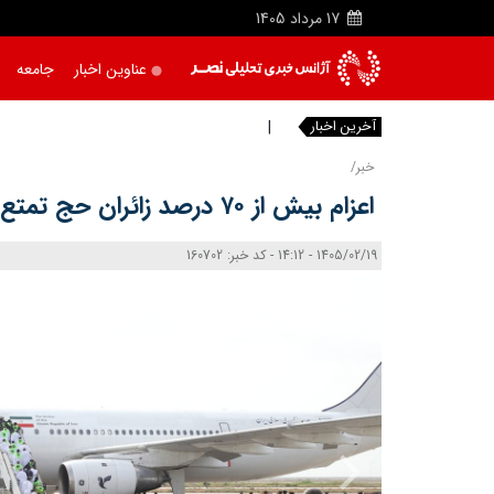
17
مرداد
1405
عناوین اخبار
جامعه
آخرین اخبار
دریاچه
خبر/
اعزام بیش از ۷۰ درصد زائران حج تمتع با ۸۹ پرواز هما
1405/02/19 - 14:12 - کد خبر: 160702