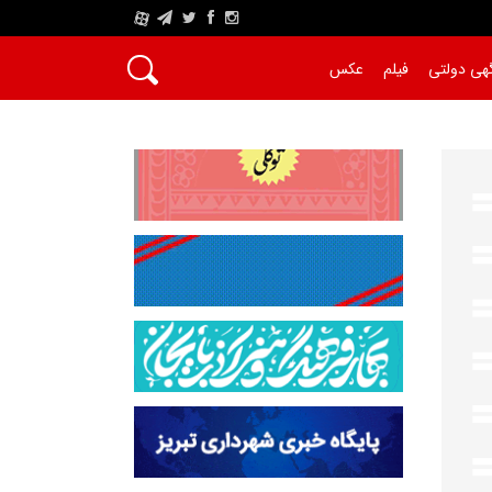
A
هی دولتی
فیلم
عکس