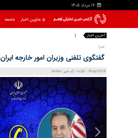
17
مرداد
1405
عناوین اخبار
جامعه
آخرین اخبار
مسموم
خبر/
گفتگوی تلفنی وزیران امور خارجه ایران 
1405/02/19 - 10:52 - کد خبر: 160680