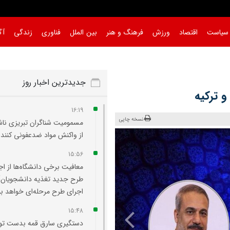
سیاست
اقتصاد
ورزش
فرهنگ و هنر
بین الملل
فناوری
زندگی
آگ
جدیدترین اخبار روز
و ترکیه
16:19
نسخه چاپی
مسمومیت شناگران تبریزی نا
از واکنش مواد ضدعفونی‌ کننده
15:56
معافیت برخی دانشگاه‌ها از اج
طرح جدید تغذیه دانشجویان/
اجرای طرح مرحله‌ای خواهد بو
15:48
دستگیری سارق قمه بدست ت