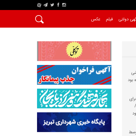
A
هی دولتی
فیلم
عکس
شی
 بود
رای
د
وسط