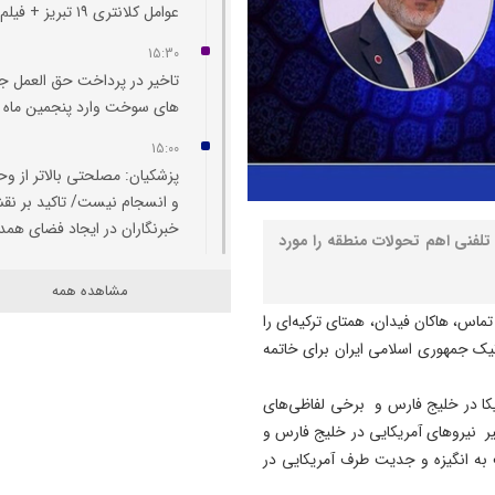
عوامل کلانتری ۱۹ تبريز + فیلم
15:30
تاخیر در پرداخت حق العمل جا
های سوخت وارد پنجمین ماه 
15:00
پزشکیان: مصلحتی بالاتر از و
و انسجام نیست/ تاکید بر ن
خبرنگاران در ایجاد فضای همد
تلفنی اهم تحولات منطقه را مورد
14:55
مشاهده همه
هشدار درباره تداوم تغییر کارب
ماس، هاکان فیدان، همتای ترکیه‌ای را
اراضی کشاورزی در آذربایجان
تیک جمهوری اسلامی ایران برای خاتمه
شرقی
14:52
ریکا در خلیج فارس و برخی لفاظی‌های
بازار لبنیات در انتظار بازگشت
ر نیروهای آمریکایی در خلیج فارس و
تقاضا/ شوک قیمتی به صلاح
به انگیزه و جدیت طرف آمریکایی در
نیست