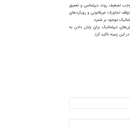
موجب تضعیف روند دیپلماسی و تعمیق
14:50
پیام انجمن علوم ارتباطات اجت
وقف تجاوزات غیرقانونی و رویکردهای
آذربایجان‌ شرقی به‌مناسبت روز
لماتیک موجود بر شمرد.
خبرنگار
ش‌های دیپلماتیک برای پایان دادن به
ر این زمینه تاکید کرد.
14:38
برنامه وزارت بهداشت برای اح
انستیتو پاستور/تبعات منفی ج
و تحریم بر علم ایران
14:33
رسانه‌ ها همراه همیشگی صن
کفش آذربایجان شرقی هستند