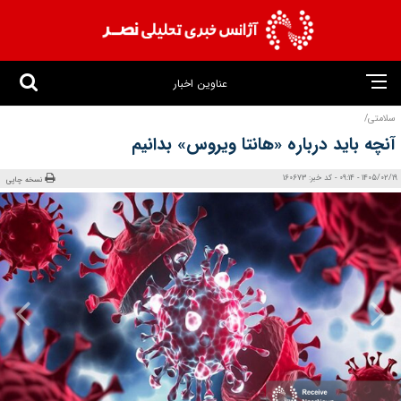
عناوین اخبار
سلامتی/
آنچه باید درباره «هانتا ویروس» بدانیم
1405/02/19 - 09:14 - کد خبر: 160673
نسخه چاپی