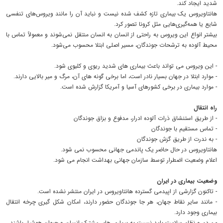
شدید ایجاد کند.
هانتاویروس یک بیماری تازه‌ کشف‌ شده نیست و نباید آن را مانند ویروس‌های تنفسی
شایع یا همه‌گیری‌هایی مثل کرونا تصور کرد.
بیشتر انواع این ویروس به‌ راحتی از انسان به انسان منتقل نمی‌شوند و معمولاً تماس با
محیط آلوده به ترشحات جوندگان، مسیر اصلی ابتلا محسوب می‌شود.
- این ویروس می تواند باعث بیماری های شدید ریوی و کلیوی شود.
- موارد ابتلا در جهان بسیار نادر است، اما برخی گونه های آن، مرگ و میر بالایی دارند.
- موارد بیماری در برخی کشورهای آسیا و آمریکا گزارش شده است.
راه انتقال
- از طریق استنشاق ذرات آلوده ادرار، مدفوع و بزاق جوندگان
- تماس مستقیم با جوندگان
- به ندرت از طریق گزش جوندگان
هانتاویروس در حال حاضر یک پاندمی جهانی محسوب نمی شود.
اعلام وضعیت اضطرار توسط سازمان جهانی بهداشت انجام می شود.
وضعیت بیماری در ایران
- تاکنون گزارشی از اپیدمی گسترده هانتاویروس در ایران منتشر نشده است.
- مانند سایر نقاط جهان، هر جا جوندگان حضور دارند، امکان شکل گیری چرخه انتقال
بیماری وجود دارد.
- مردم و نظام سلامت باید نسبت به بیماری های مشترک انسان و حیوان هوشیار باشند.