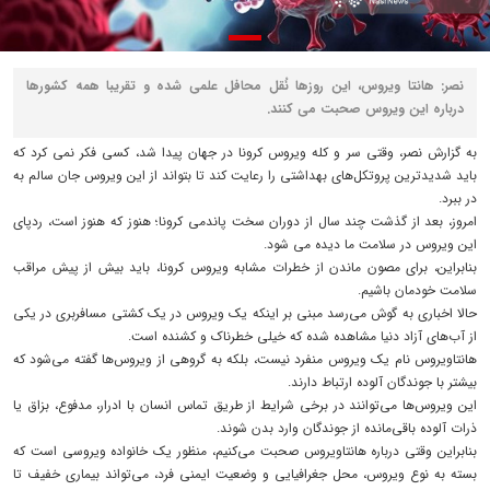
نصر: هانتا ویروس، این روزها نُقل محافل علمی شده و تقریبا همه کشورها
درباره این ویروس صحبت می کنند.
به گزارش نصر، وقتی سر و کله ویروس کرونا در جهان پیدا شد، کسی فکر نمی کرد که
باید شدیدترین پروتکل‌های بهداشتی را رعایت کند تا بتواند از این ویروس جان سالم به
در ببرد.‌
امروز، بعد از گذشت چند سال از دوران سخت پاندمی کرونا؛ هنوز که هنوز است، ردپای
این ویروس در سلامت ما دیده می شود.
بنابراین، برای مصون ماندن از خطرات مشابه ویروس کرونا، باید بیش از پیش مراقب
سلامت خودمان باشیم.
حالا اخباری به گوش می‌رسد مبنی بر اینکه یک ویروس در یک کشتی مسافربری در یکی
از آب‌های آزاد دنیا مشاهده شده که خیلی خطرناک و کشنده است.
هانتاویروس نام یک ویروس منفرد نیست، بلکه به گروهی از ویروس‌ها گفته می‌شود که
بیشتر با جوندگان آلوده ارتباط دارند.
این ویروس‌ها می‌توانند در برخی شرایط از طریق تماس انسان با ادرار، مدفوع، بزاق یا
ذرات آلوده باقی‌مانده از جوندگان وارد بدن شوند.
بنابراین وقتی درباره هانتاویروس صحبت می‌کنیم، منظور یک خانواده ویروسی است که
بسته به نوع ویروس، محل جغرافیایی و وضعیت ایمنی فرد، می‌تواند بیماری خفیف تا