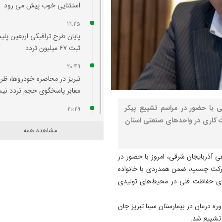
استثنایی خوب پیش می‌ رود
21:25
پایان طرح ترافیکی اربعین پلی
ثبت ۶۷ میلیون تردد
20:49
تبریز در محاصره خودروها؛ ظر
معابر پاسخگوی حجم تردد ن
قی با حضور در مراسم تشییع پیکر
20:29
دث کاری در واحدهای صنعتی استان
آتش‌ سوزی واحد مسکونی در
مشاهده همه
محله لک‌ لکلر تبریز مهار شد
20:24
عی آذربایجان شرقی، امروز با حضور در
افزایش پلکانی تعرفه بهای برق
 شرکت چسپ، ضمن همدردی با خانواده
کشاورزی لغو شد
های حفاظت فنی در محیط‌های تولیدی
20:07
ره درمان در بیمارستان سینا تبریز جان
لزوم هم‌ افزایی روابط‌ عمومی‌ 
 تشییع شد.
برای تبیین عملکرد دولت