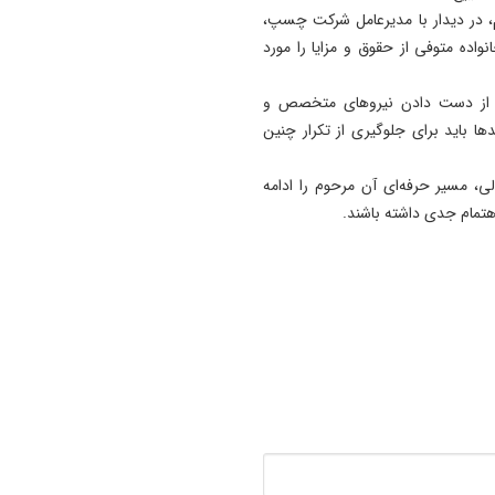
سم، در دیدار با مدیرعامل شرکت چسپ،
19:54
اده متوفی از حقوق و مزایا را مورد
دستگیری دو هزار و ۹۶۱
آذربایجان‌شرقی
ت: از دست دادن نیروهای متخصص و
 باید برای جلوگیری از تکرار چنین
17:12
پیشکسوتان تراکتور طومار
محکومیت تبعیض علیه تیم مل
 مسیر حرفه‌ای آن مرحوم را ادامه
ایران را امضا کردند
هتمام جدی داشته باشند.