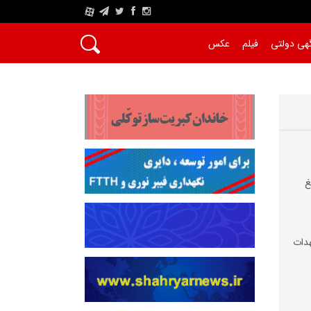
A
هی دولتی
فیلم
عکس
غ
دات‌