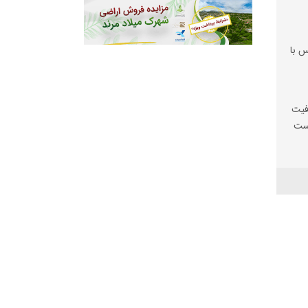
س با
فیت
یست
ها