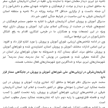
ناحیه دو تبریز، دیدار معلمان نمونه با نماینده ولی فقیه در استان آذربایجان شرقی، سفر
به مناطق استان و دیدار و عیادت از فرهنگیان و خانواده شهدای معلم و دانش‌آموز را از
آن جمله دانست و از برکزاری حداقل ۶۴ برنامه روزانه در ۴۰ ناحیه و منطقه استان
آذربایجان شرقی به این مناسبت در شرایط جنگی کشور، خبر داد.
مدیرکل آموزش و پرورش استان آذربایجان شرقی با اشاره به حضور مستمر فرهنگیان در
تجمع‌های شبانه در حمایت از رزمندگان اسلام، بیان کرد: آموزش و پرورش دارای غرفه
ویژه در این تجمعات بوده و همکاران ما در طرحی ابتکاری، اقدام به رفع اشکال
دانش‌آموزان در این غرفه‌ها می‌کنند.
وی در ادامه شاخص‌های ارزیابی شورای آموزش و پرورش را مورد اشاره قرار داد و افزود:
بر این اساس ادارات مختلف آموزش و پرورش استان، امتیازبندی شده و شوراهای آموزش
و پرورش مناطق مرند، اسکو، بستان آباد و خسروشاه به عنوان شوراهای برتر استان در
سال گذشته معرفی شده و همچنین در پویش "به ساز مدرسه، بساز مدرسه" نیز
شهرستان‌های تبریز، میانه و خداآفرین جزو شهرستان‌های فعال منتخب هستند.
آذربایجان‌شرقی در ارزیابی‌های ملی شوراهای آموزش و پرورش در جایگاهی ممتاز قرار
دارد
محمد خرم، مدیرکل دفتر شوراها و مناطق آزاد تجاری وزارت آموزش و پرورش در این
جلسه عملکرد این استان را نمونه‌ای موفق در کشور دانست و اعلام کرد: استان آذربایجان‌
شرقی در شاخص‌های ارزیابی‌ شوراهای آموزش و پرورش، رتبه نخست کشور را کسب
کرده و فاصله قابل‌توجهی با رتبه دوم دارد که نشان‌دهنده عملکرد بسیار مطلوب استان
است.
وی با اشاره به قانون تشکیل شوراهای آموزش و پرورش گفت: طبق قانون، این شورا باید