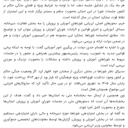
هر ماه یک‌ بار تشکیل جلسه دهد، اما با توجه به شرایط ویژه و فضای جنگی حاکم بر
کشور، جلسات شورا در این استان به‌صورت منظم و مستمر برگزار شده و این استمرار، از
نقاط قوت عملکرد استان در سال گذشته است.
خرم، محورهای اصلی ارزیابی شوراهای آموزش و پرورش را سه بخش فعالیت دبیرخانه،
مسائل آموزشی و اجرای قوانین و الزامات شورای آموزش و پرورش عنوان کرد و توضیح
داد: مطابق اساسنامه شوراها، عملکرد این مجموعه هم در کمیسیون آموزش دولت و هم
در صحن دولت ارائه و بررسی می‌شود.
وی با اشاره به اهتمام جدی دولت در پیگیری امور آموزشی گفت: با توجه به اینکه برخی
قوانین جدید به تصویب رسیده، رئیس‌جمهور بیشترین همراهی و حضور را در جلسات
مربوط به شوراهای آموزش و پرورش داشته و مشکلات را به‌صورت نزدیک و موردی
بررسی کرده است.
مدیرکل دفتر شوراها در بخش دیگری از سخنان خود اظهار کرد: اگر وضعیت جنگی حاکم
بر کشور وجود نداشت، فوق‌العاده ویژه فرهنگیان که قرار بود از مهر ۱۴۰۴ پرداخت شود، تا
پایان سال ۱۴۰۵ به تعویق نمی‌افتاد. او در عین حال تأکید کرد که سازوکارهای اجرایی
این موضوع همچنان فعال است.
وی همچنین از ارسال سه بخشنامه ملی به استان‌ها خبر داد و گفت: هدف از این
بخشنامه‌ها آن است که دستورهای ملی در جلسات شورای آموزش و پرورش استان‌ها
مطرح و به‌صورت کامل اجرا شوند.
به گفته او، در بخش امتیازدهی شوراها، حوزه دبیرخانه و مالی دارای امتیازدهی مستقیم
هستند، اما در بخش آموزش و پرورش، گزارش‌ها توسط معاونت‌های تخصصی جمع‌آوری
و توسط معاونین وزیر ارزیابی می‌شود.