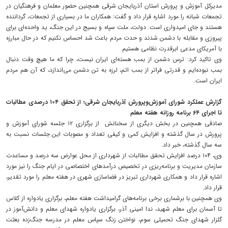
مدیرکل آموزش و پرورش استان آذربایجان شرقی همچنین حضور معلمان و فرهنگیان در
تجمعات شبانه را مورد اشاره قرار داد و گفت: همکاران ما در بسیاری از تجمعات، گرداننده
هستند و جای امیدواری است. دولت، ملت سپاه و بسیج در این جنگ، ید واحده‌ای برای
پیروزی و مقابله با دشمن شدند و حدت مردم باعث شد احساس نکنیم که در حال مبارزه
با آمریکای مدعی ابرقدرت نظامی هستیم.
وی تاکید کرد: ترس دشمن از بمب هسته‌ای ایران نیست، چرا که ما هیچ وقت دنبال
بمب نبوده‌ایم و قدرتی فراتر از بمب اتم، لرزه به تن دشمن می‌اندازد، که آن هم مردم
ایران است.
گزارش عملکرد شورای آموزش‌وپرورش آذربایجان شرقی؛ از تحقق ۱۰۴ درصدی مطالبات
تا اجرای ۶۴ برنامه روزانه هفته معلم
صادقی همچنین در بخش دیگری از سخنانش از برگزاری ۱۲ جلسه شورای آموزش و
پرورش در سال گذشته و افزایش کمی و کیفی تعداد و مصوبات این جلسات نسبت به
سه سال گذشته، خبر داد.
وی، ۱۰۴ درصد افزایش تحقق مطالبات از شهرداری از محل عوارض سه درصد و مساعدت
سازمان مدیریت و برنامه‌ریزی در تخصیص درآمدهای اختصاصی در ایام جنگ را نیز مورد
اشاره قرار داد و همکاری شهرداری تبریز در فضاسازی شهری در هفته معلم را مورد تقدیر،
قرار داد.
وی همچنین با برشماری برخی برنامه‌های گرامیداشت هفته معلم، برگزاری یادواره از کلاس
تا آسمان برای معلم شهید، ندا امینی آذر، برگزاری یادواره شهدای معلم و دانش‌آموز در
گلزار شهدای جنگ تحمیلی سوم، نواختن زنگ سپاس معلم در مدرسه جنگ‌زده بعثت