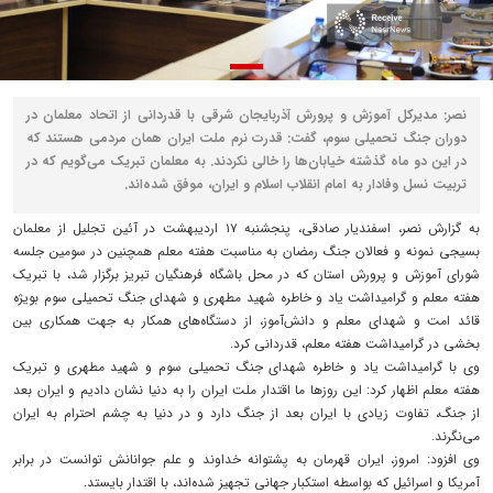
نصر: مدیرکل آموزش و پرورش آذربایجان شرقی با قدردانی از اتحاد معلمان در
دوران جنگ تحمیلی سوم، گفت: قدرت نرم ملت ایران همان مردمی هستند که
در این دو ماه گذشته خیابان‌ها را خالی نکردند. به معلمان تبریک می‌گویم که در
تربیت نسل وفادار به امام انقلاب اسلام و ایران، موفق شده‌اند.
به گزارش نصر، اسفندیار صادقی، پنجشنبه ۱۷ اردیبهشت در آئین تجلیل از معلمان
بسیجی نمونه و فعالان جنگ رمضان به مناسبت هفته معلم همچنین در سومین جلسه
شورای آموزش و پرورش استان که در محل باشگاه فرهنگیان تبریز برگزار شد، با تبریک
هفته معلم و گرامیداشت یاد و خاطره شهید مطهری و شهدای جنگ تحمیلی سوم بویژه
قائد امت و شهدای معلم و دانش‌آموز، از دستگاه‌های همکار به جهت همکاری بین
بخشی در گرامیداشت هفته معلم، قدردانی کرد.
وی با گرامیداشت یاد و خاطره شهدای جنگ تحمیلی سوم و شهید مطهری و تبریک
هفته معلم اظهار کرد: این روزها ما اقتدار ملت ایران را به دنیا نشان دادیم و ایران بعد
از جنگ، تفاوت زیادی با ایران بعد از جنگ دارد و در دنیا به چشم احترام به ایران
می‌نگرند.
وی افزود: امروز، ایران قهرمان به پشتوانه خداوند و علم جوانانش توانست در برابر
آمریکا و اسرائیل که بواسطه استکبار جهانی تجهیز شده‌اند، با اقتدار بایستد.