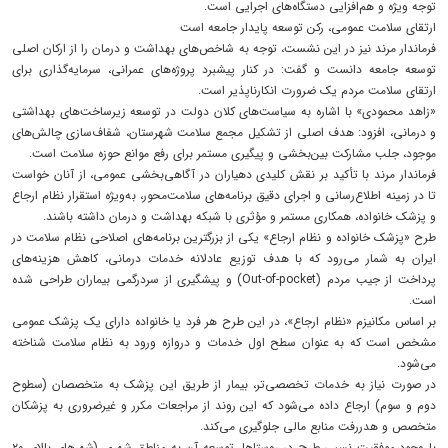
توجه ویژه و هم‌افزایی دستگاه‌های اجرایی است.
ارتقای سلامت عمومی، رکن توسعه پایدار جامعه است
فرماندار مرند نیز در این نشست، توجه به شاخص‌های بهداشت و درمان را از ارکان اصلی
توسعه جامعه دانست و گفت: در کنار پیشبرد پروژه‌های عمرانی، سرمایه‌گذاری برای
ارتقای سلامت مردم یک ضرورت انکارناپذیر است.
«زاهد محمودی» با اشاره به سیاست‌های کلان دولت در توسعه زیرساخت‌های بهداشتی
و درمانی، افزود: هدف اصلی از تشکیل مجمع سلامت شهرستان، شفاف‌سازی چالش‌های
موجود، جلب مشارکت بین‌بخشی و پیگیری مستمر برای رفع موانع حوزه سلامت است.
فرماندار مرند با تأکید بر نقش کلیدی دهیاران در آگاهی‌بخشی عمومی، از آنان خواست
تا در زمینه اطلاع‌رسانی و اجرای دقیق برنامه‌های سلامت‌محور، به‌ویژه استقرار نظام ارجاع
و پزشک خانواده، همکاری مستمر و مؤثری با شبکه بهداشت و درمان داشته باشند.
طرح «پزشک خانواده و نظام ارجاع» یکی از بزرگترین برنامه‌های اصلاحی نظام سلامت در
ایران به شمار می‌رود که با هدف توزیع عادلانه خدمات درمانی، کاهش هزینه‌های
پرداخت از جیب مردم (Out-of-pocket) و پیشگیری از سردرگمی بیماران طراحی شده
است.
بر اساس مکانیزم «نظام ارجاع»، در این طرح هر فرد یا خانواده دارای یک پزشک عمومی
مشخص است که به عنوان سطح اول خدمات و دروازه ورود به نظام سلامت شناخته
می‌شود.
در صورت نیاز به خدمات تخصصی‌تر، بیمار از طریق این پزشک به متخصصان (سطوح
دوم و سوم) ارجاع داده می‌شود که این روند از مراجعات مکرر و غیرضروری به پزشکان
متخصص و هدررفت منابع مالی جلوگیری می‌کند.
با وجود موفقیت نسبی طرح در روستاها، توسعه آن به مناطق شهری (شهرهای بالای ۲۰