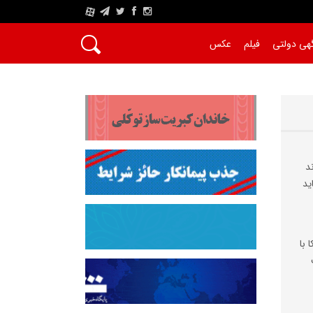
A
هی دولتی
فیلم
عکس
د
ید
 با