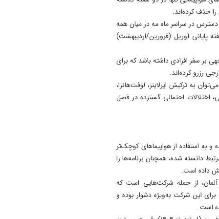
19:24
توافقنامه مکه پذیرای مشارکت
سترس در سراسر ماه مه در میان همه
کشورهای دوست است
ون به ۱۳۰ میلیون در دو هفته پایانی آوریل (فرورین/اردیبهشت)
15:04
خبرنگاران دیده‌ بان منافع عمو
جهی بر سفر افرادی داشته باشد که برای
شرکای مسیر توسعه هستند
جی رزرو کرده‌اند.
‌توان به ترکیش ایرلاینز، لوفت‌هانزا،
اشاره کرد. این رقم ۲ میلیون صندلی، اختلالات احتمالی گسترده در فصل
و به استفاده از هواپیماهای کوچک‌تر
تبط دانسته شده، همچنان برنامه‌ها را
یش داده است.
ی آلمان، از جمله شرکت‌هایی است که
ای این شرکت به‌ویژه دشوار بوده و