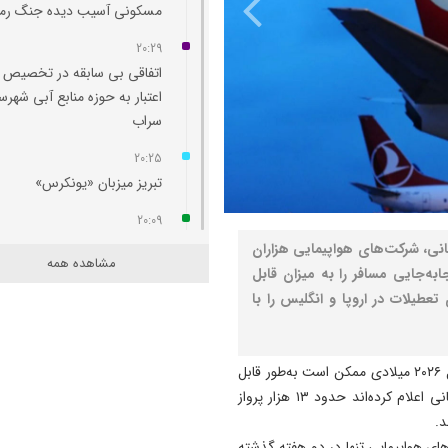
مسکونی آسیب‌ دیده جنگ رم
20:29
اتفاقی بی سابقه در تخصیص
اعتبار به حوزه منابع آبی شهرس
سراب
20:25
تبریز میزبان «یونکرس»
20:09
آتش سوزی در رضوانشهر مهار
ی، شرکت‌های هواپیمایی هزاران
مشاهده همه
به‌جایی مسافر را به میزان قابل
19:41
طیلات در اروپا و انگلیس را با
آتش‌ سوزی دستگاه خنک‌ کننده
پل عالی‌ نسب تبریز
19:27
به گزارش نصر، برنامه‌های سفر در تعطیلات نیم‌سال اول سال ۲۰۲۶ میلادی ممکن است به‌طور قابل
دروغ بستن به رهبری قطعاً ج
توجهی تحت تاثیر قرار بگیرد، زیرا شرکت‌های هواپیمایی جهانی اعلام کرده‌اند حدود ۱۳ هزار پرواز
بسیار بزرگی است
د.
ی هواپیمایی تنها در دو هفته گذشته