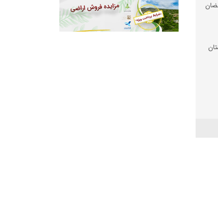
ضان
تان
 شد
 زیر
رم