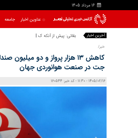
16
مرداد
1405
عناوین اخبار
جامعه
آخرین اخبار
بقائی: پیش از آنکه کسی بتواند
خبر/
کاهش ۱۳ هزار پرواز و دو میلیون
جت در صنعت هوانوردی جهان
1405/02/16 - 11:30 - کد خبر: 160544