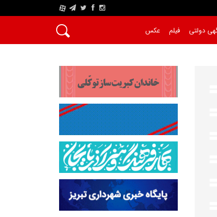
A
هی دولتی
فیلم
عکس