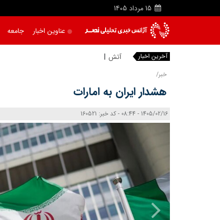
15
مرداد
1405
عناوین اخبار
جامعه
آخرین اخبار
آتش‌ سوزی واح
خبر/
هشدار ایران به امارات
1405/02/16 - 08:44 - کد خبر: 160521