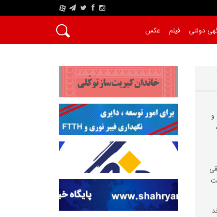
A
هی دولتی
فیلم
عکس
و
قی
ست
د