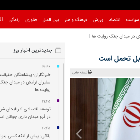
سیاست
اقتصاد
ورزش
فرهنگ و هنر
بین الملل
فناوری
زندگی
آگ
ش در میدان جنگ روایت‌ ها
جدیدترین اخبار روز
قابل تحمل است
21:48
نسخه چاپی
خبرنگاران؛ پیشاهنگان حقیقت 
سفیران آرامش در میدان جنگ
روایت‌ ها
21:45
توسعه اقتصادی آذربایجان شر
در گرو میدان‌ داری جوانان ا
20:45
بقائی: پیش از آنکه کسی بتوان