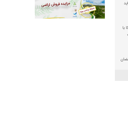
ید
 با
ضان
تان
 شد