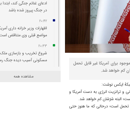
ادعای غنائم جنگی کند، ابتدا با
در جنگ پیروز شده باشد
20:42
اظهارات وزیر خزانه‌ داری آمریکا
مواضع قبلی وی متناقض است
20:33
شروع تخریب و بازسازی ملک
مسکونی آسیب‌ دیده جنگ رم
ود برای آمریکا غیر قابل تحمل
ان کم خواهد شد.
20:29
مشاهده همه
اتفاقی بی سابقه در تخصیص
بکهٔ ایکس نوشت:
اعتبار به حوزه منابع آبی شهرس
نی و ترانزیت انرژی به دست آمریکا و
سراب
ت؛ البته شرّشان کم خواهد شد.
20:25
ل تحمل است؛ درحالی که ما هنوز حتی
تبریز میزبان «یونکرس»
20:09
آتش سوزی در رضوانشهر مهار