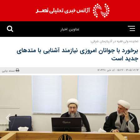
عناوین اخبار
نماینده ولی فقیه در آذربایجان شرقی:
برخورد با جوانان امروزی نیازمند آشنایی با متدهای
جدید است
1405/02/14 - 15:26 - کد خبر: 160448
نسخه چاپی