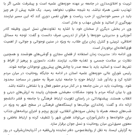
تربیت و اخلاق‌مداری در جامعه بر عهده حوزه‌های علمیه است و پیشرفت علمی اگر با
تهذیب نفس همراه نباشد، به نتیجه مطلوب نخواهد رسید. یک طلبه پیش از هر چیز
باید در مسیر خودسازی، از حب ریاست و هوای نفس دوری کند که این مسیر نیازمند
بهره‌گیری از اساتید و علمای مهذب و عادل است.
وی در بخش دیگری از سخنان خود با اشاره به تفاوت‌های نسل امروز، وظیفه کادر
آموزشی و مدیریتی حوزه‌ها را فراتر از تدریس صرف دانست و گفت: توجه به مسائل
اخلاقی، تربیتی و کنترل زمان برای طلاب، به ویژه در سنین نوجوانی و جوانی، از اهمیت
فوق‌العاده‌ای برخوردار است.
وی ادامه داد: مدیریت زمان استفاده از فضای مجازی و گوشی‌های هوشمند و همچنین
نظارت بر سلامت جسمی و تغذیه طلاب، نیازمند دقت، دلسوزی و پرهیز از افراط و
تفریط است و اساتید باید با سعه صدر با چالش‌های پیش‌روی نوجوانان مواجه شوند.
رئیس شورای عالی حوزه‌های علمیه استان در ادامه به جایگاه روحانیت در میان مردم
اشاره کرد و یادآور شد: ارتباط حوزه با جامعه نباید صرفاً به حضور در مساجد محدود
شود. روحانیت باید در متن جامعه و در کنار مردم حضور فعال و با نشاطی داشته باشد.
وی با بیان اینکه مردم با وجود مشکلات معیشتی همچنان پایبند به ارزش‌های دینی و
انقلاب هستند، پیشنهاداتی در راستای تقویت ارتباط فرهنگی با جامعه و قشر دانشجو
ارائه داد و گفت: راه‌اندازی موکب‌ها و ایستگاه‌های فرهنگی در سطح شهر به ویژه در
شب‌های جمعه، همراه با پخش سرودهای انقلابی، توزیع پرچم و اجرای برنامه‌های جذاب
برای خانواده‌ها و دانش‌آموزان، می‌تواند فضای شهر را تلطیف کرده و ارتباط عاطفی و
معنوی عمیق‌تری میان روحانیت و نسل جوان برقرار سازد.
به گزارش ایسنا، به نقل از روابط‌عمومی دفتر نماینده ولی‌فقیه در آذربایحان‌شرقی، در روز