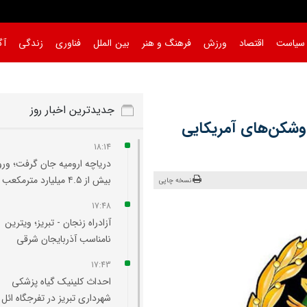
سیاست
اقتصاد
ورزش
فرهنگ و هنر
بین الملل
فناوری
زندگی
آگ
جدیدترین اخبار روز
اوشکن‌های آمریکایی
18:14
دریاچه ارومیه جان گرفت؛ ورو
بیش از ۴.۵ میلیارد مترمکعب آب
نسخه چاپی
17:48
آزادراه زنجان - تبریز؛ ویترین
نامناسب آذربایجان شرقی
17:43
احداث کلینیک گیاه‌ پزشکی
شهرداری تبریز در تفرجگاه ائل‌