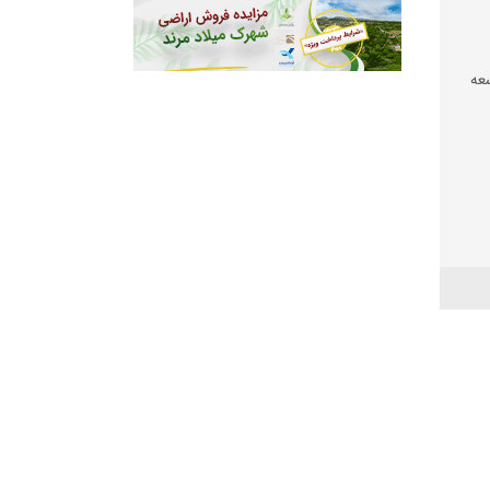
عه
 شود
عیشت
شی
 بود