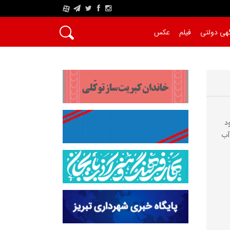
A
هی دولتی
فیلم
عکس
د