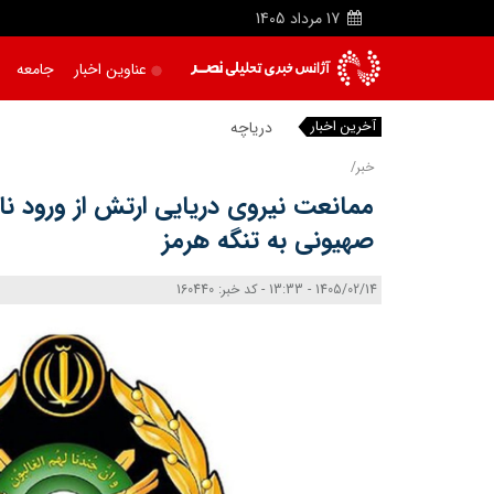
17
مرداد
1405
عناوین اخبار
جامعه
آخرین اخبار
دریاچه اروم
خبر/
ممانعت نیروی دریایی ارتش از ورود ن
صهیونی به تنگه هرمز
1405/02/14 - 13:33 - کد خبر: 160440