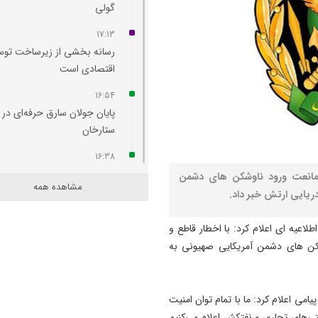
گولی
17:13
رسانه بخشی از زیرساخت توس
اقتصادی است
16:54
پایان جولان سارق حرفه‌ای در
ستارخان
16:38
چهره جاده ائل‌ گلی زیباتر می‌
 ممانعت ورود ناوشکن های دشمن
مشاهده همه
یایی ارتش خبر داد.
16:36
امروز مهم‌ ترین نگرانی‌ ام م
اعیه ای اعلام کرد: با اخطار قاطع و
مردم است
کن های دشمن آمریکایی صهیونی به
16:19
مسمومیت شناگران تبریزی نا
از واکنش مواد ضدعفونی‌ کننده
لبان علی عبداللهی امروز ۱۴ اردیبهشت ماه ۱۴۰۵ در پیامی اعلام کرد: ما با تمام توان امنیت
ی‌های تجاری و نفتکش اعلام می‌کنیم