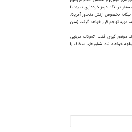
15:56
تقر در تنگه هرمز خودداری نمایند تا
معافیت برخی دانشگاه‌ها از اج
بیگانه بخصوص ارتش متجاوز آمریکا،
طرح جدید تغذیه دانشجویان/
، مورد تهاجم قرار خواهد گرفت.(متن
اجرای طرح مرحله‌ای خواهد بو
15:48
ک موضع گیری گفت: تحرکات دریایی
دستگیری سارق قمه بدست ت
مواجه خواهند شد. شناورهای متخلف با
عوامل کلانتری ۱۹ تبريز + فیلم