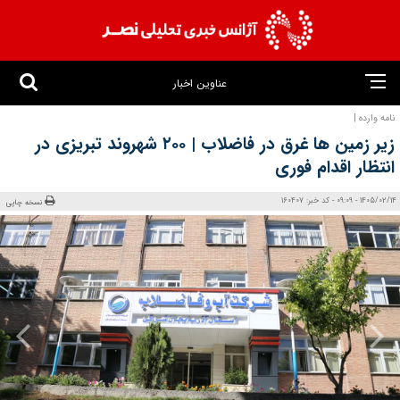
عناوین اخبار
نامه وارده |
زیر زمین‌ ها غرق در فاضلاب | ۲۰۰ شهروند تبریزی در
انتظار اقدام فوری
1405/02/14 - 09:09 - کد خبر: 160407
نسخه چاپی