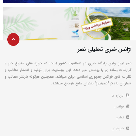
آژانس خبری تحلیلی نصر
نصر نیوز اولین پایگاه خبری در شمالغرب کشور است که حوزه های متنوع خبر و
گزارشات رسانه ی را پوشش می دهد، این وبسایت برای تولید و انتشار مطالب و
نظرات، تابع قوانین جمهوری اسلامی ایران میباشد. همچنین هرگونه بازنشر مطالب و
اخبار آن با ذکر "نصرنیوز" بعنوان منبع بلامانع میباشد.
درباره ما
قوانین
تماس
خبرخوان