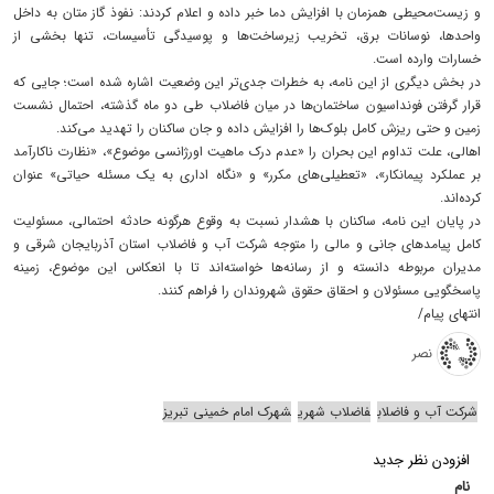
و زیست‌محیطی همزمان با افزایش دما خبر داده و اعلام کردند: نفوذ گاز متان به داخل
واحدها، نوسانات برق، تخریب زیرساخت‌ها و پوسیدگی تأسیسات، تنها بخشی از
خسارات وارده است.
در بخش دیگری از این نامه، به خطرات جدی‌تر این وضعیت اشاره شده است؛ جایی که
قرار گرفتن فونداسیون ساختمان‌ها در میان فاضلاب طی دو ماه گذشته، احتمال نشست
زمین و حتی ریزش کامل بلوک‌ها را افزایش داده و جان ساکنان را تهدید می‌کند.
اهالی، علت تداوم این بحران را «عدم درک ماهیت اورژانسی موضوع»، «نظارت ناکارآمد
بر عملکرد پیمانکار»، «تعطیلی‌های مکرر» و «نگاه اداری به یک مسئله حیاتی» عنوان
کرده‌اند.
در پایان این نامه، ساکنان با هشدار نسبت به وقوع هرگونه حادثه احتمالی، مسئولیت
کامل پیامدهای جانی و مالی را متوجه شرکت آب و فاضلاب استان آذربایجان شرقی و
مدیران مربوطه دانسته و از رسانه‌ها خواسته‌اند تا با انعکاس این موضوع، زمینه
پاسخگویی مسئولان و احقاق حقوق شهروندان را فراهم کنند.
انتهای پیام/
نصر
شرکت آب و فاضلاب
فاضلاب شهری
شهرک امام خمینی تبریز
افزودن نظر جدید
نام