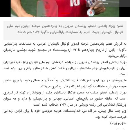
نصر: بهزاد زادعلی اصغر، روشندل تبریزی به پانزدهمین مرحله اردوی تیم ملی
فوتبال نابینایان جهت اعزام به مسابقات پاراآسیایی ناگویا ۲۰۲۶ دعوت شد.
به گزارش نصر، پانزدهمین مرحله اردوی فوتبال نابینایان اعزامی به مسابقات پارآسیایی
ناگویا - ژاپن از تاریخ چهاردهم تا ۲۲ اردیبهشت‌ماه در مجتمع شهید بهشتی مازندران
برگزار می‌شود.
بهزاد زادعلی اصغر، روشندل تبریزی و مهاجم درخشان تیم ملی فوتبال پنج نفره نابینایان
ایران و نایب‌قهرمان جام ملت‌های نابینایان ۲۰۲۵ کشور هندوستان، راهی این اردو شده
است.
ملی‌پوشان در این اردو، تمرینات فنی، تاکتیکی و آمادگی جسمانی خود را برای حضور
هرچه بهتر در مسابقات ناگویا زیر نظر کادر فنی پیگیری می‌کنند.
بهزاد زادعلی اصغر، ملقب به مسی فوتبال نابینایان، یکی از ورزشکاران کهنه کار تبریزی
است که سابقه حضور در بازی‌های آسیایی، جهانی و پارالمپیکی را دارد و به عنوان
ورزشکار تماشایی این رشته ورزشی در سال ۲۰۱۷ انتخاب شده است.
وی چند سال پیش، در اقدامی خداپسندانه، هزینه عروسی خود را برای آزادی زندانی
غیرعمد صرف کرده بود.
انتهای پیام/