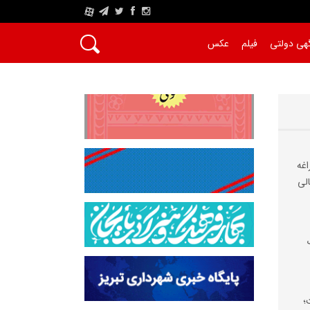
A
هی دولتی
فیلم
عکس
اغه
الی
؛