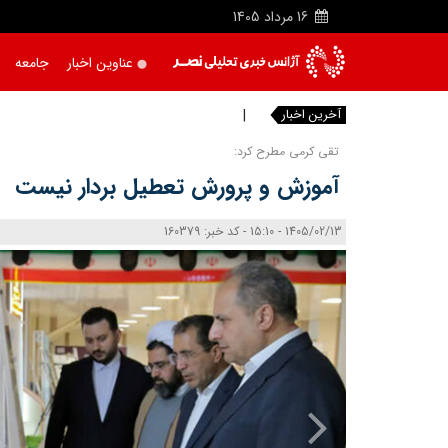
16
مرداد
1405
عناوین اخبار
جامعه
آخرین اخبار
آتش‌ سو
|
تقی کرمی مطرح کرد:
آموزش و پرورش تعطیل‌ بردار نیست
1405/02/13 - 15:10 - کد خبر: 160379