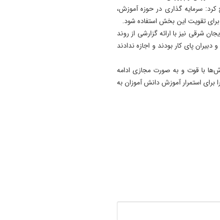
اورژانس آذربایجان شرقی در م
کرد: سرمایه‌ گذاری در حوزه آموزش،
مهران +فیلم
 برای تقویت این بخش استفاده شود.
ان شرقی نیز با ارائه گزارشی از روند
09:24
دبیران پای کار بودند و اجازه ندادند
مهران همچنان پرترددترین مرز
اربعینی کشور
‌ها با قوت و به صورت مجازی ادامه
22:40
 برای استمرار آموزش دانش‌ آموزان به
وقتی از وفاق صحبت می‌کنم،
منظورم مردم هستند/ باید مبل
کالابرگ را افزایش دهیم