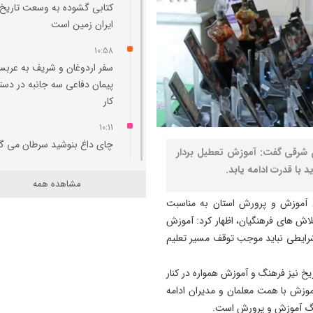
کتابی گشوده به وسعت تاریخ
ایران‌ زمین است
10:58
سفر اردوغان و شریف به عربس
پیمان دفاعی سه جانبه در دست
کار
10:11
چای داغ بنوشید سرطان می‌ گ
ن شرقی گفت: آموزش تعطیل‌ بردار
 با قدرت ادامه یابد.
09:47
مشاهده همه
فشار هم‌ زمان گرانی مواد اولی
ل آموزش و پرورش استان به مناسبت
افت تقاضا بر بازار پلاستیک
اش‌ های فرهنگیان، اظهار کرد: آموزش
09:38
رایطی نباید موجب توقف مسیر تعلیم
بررسی امکان راه‌ اندازی پرواز
مستقیم تبریز- طرابوزان
خ نیز فرهنگ و آموزش همواره در کنار
آموزش با همت معلمان و مدیران ادامه
09:29
زرگ آموزش و پرورش است.
نجات کودک ۱۱ ساله توسط تیم