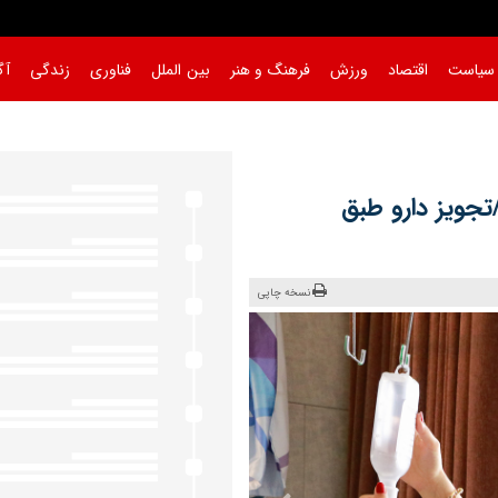
سیاست
اقتصاد
ورزش
فرهنگ و هنر
بین الملل
فناوری
زندگی
آگ
جویز دارو طبق
نسخه چاپی