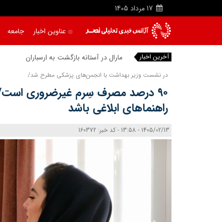
17
مرداد
1405
عناوین اخبار
جامعه
آخرین اخبار
مارال در آستانه بازگشت به ارسباران
|
در نشست وزیر بهداشت با انجمن‌های پزشکی مطرح شد/
۹۰ درصد مصرف سِرم غیرضروری است/ت
راهنماهای ابلاغی باشد
1405/02/13 - 13:58 - کد خبر: 160372