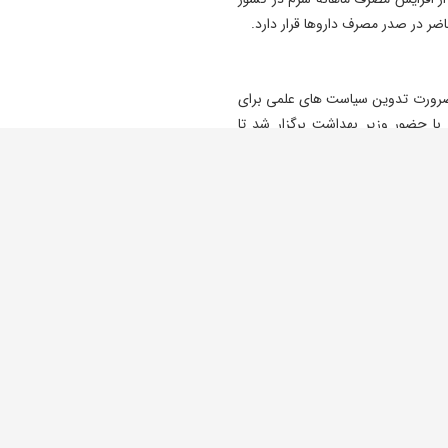
به ضرورت تدوین سیاست های علمی برای
ا حضور وزیر بهداشت برگزار شد تا
ن کنیم و انجمن های علمی نیز آمادگی
رماخوردگی، به جرأت می توان گفت که
زی به دریافت آن ندارند. در شرایطی که
مواجه است، تدوین دقیق گایدلاین
یت دوچندان پیدا می کند.
لامت در کشور تأکید کرد: از نظر
ص و همچنین قیمت داروها، شرایط
کانادا و انگلیس مناسب تر است و لازم
شود.