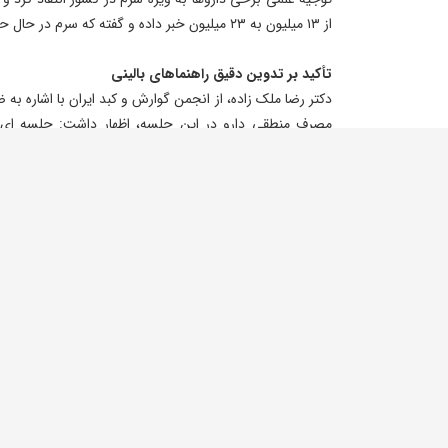
از ۱۳ میلیون به ۲۳ میلیون خبر داده و گفته که سرم در حال حاضر در صدر مصرف داروها قرار دارد.
تأکید بر تدوین دقیق راهنماهای بالینی
دکتر رضا ملک زاده، از انجمن گوارش و کبد ایران با اشاره 
مصرف منطقی دارو در این جلسه، اظهار داشت: جلسه ای ب
بتوانیم چارچوب های لازم برای مصرف منطقی داروها را تدوی
خود را برای تهیه راهنماهای بالینی دقیق اعلام کرده اند.
وی با ارائه مثالی از مصرف سرم افزود: در مواردی مانند س
حدود ۹۰ درصد مصرف سرم، غیرضروری است و بیماران نیا
کشور با محدودیت هایی در تأمین مواد اولیه دارویی 
ها(راهنماهای بالینی) و الزام بیمه ها به تبعیت از آن ها اهم
وزیر اسبق بهداشت همچنین با اشاره به وضعیت خدمات س
دسترسی به خدمات پزشکی، اعم از پزشک عمومی و متخص
ایران در بسیاری موارد از برخی کشورهای توسعه یافته مانند 
است با مصرف صحیح دارو، از این ظرفیت به درستی استفاده 
نهادینه سازی گایدلاین ها؛ حلقه مفقوده نظام سلامت