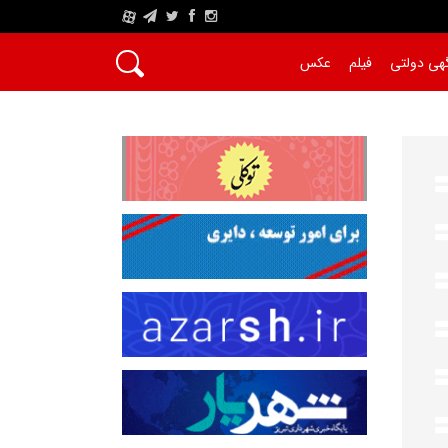
A
هی دولتی
فیلم
عکس