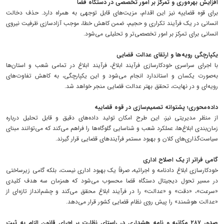
افزایش بهره‌وری و تمرکز بر امور تخصصی در دستگاه قضا
برای قوه قضاییه نیز این اقدام، مزیت‌های قابل توجهی به همراه دارد. حذف دخالت
انسانی در یک فرآیند تکراری و حجیم، ضمن کاهش خطا، موجب آزادسازی ظرفیت نیروی
انسانی برای تمرکز بر امور تخصصی‌تر و تحلیلی می‌شود.
یکپارچگی رویه‌ها و ارتقای عدالت قضایی
با اجرای سراسری خودکارسازی فرآیند ابلاغ، فرآیند ابلاغ در تمامی شعب و استان‌ها
به‌صورت یکسان و استاندارد انجام می‌شود و این یکپارچگی، به کاهش تفاوت‌های
رویه‌ای و در نهایت، تحقق بهتر عدالت قضایی منجر خواهد شد.
داده‌محوری؛ پشتوانه تصمیم‌سازی در قوه قضاییه
از منظر مدیریتی نیز، این طرح امکان تولید داده‌های دقیق و قابل تحلیل درباره
زمان‌بندی ابلاغ‌ها، عملکرد شعب و شناسایی گلوگاه‌ها را فراهم می‌کند که می‌توانند مبنای
سیاست‌گذاری‌های کلان و بهبود مستمر فرآیندهای قضایی قرار گیرند.
گامی فراتر از یک اصلاح اداری
خودکارسازی ابلاغ دادنامه و اجرائیه، صرفاً یک بهبود اداری نیست، بلکه گامی زیرساختی
در مسیر تحول دیجیتال دستگاه قضا محسوب می‌شود که همزمان سه هدف کلیدی
«سرعت»، «دقت» و «عدالت» را در فرآیند ابلاغ محقق می‌کند و چشم‌انداز تازه‌ای از
«عدالت هوشمند» را پیش روی نظام قضایی کشور قرار می‌دهد.
صدور ۲۸۷ مکاتبه و نامه هشداری در راستای نظارت بر اجرای قانون الزام به ثبت