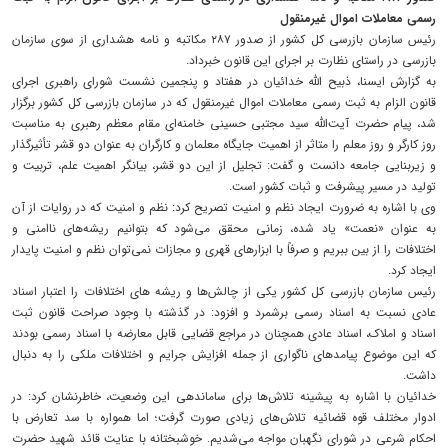
رسمی معاملات اموال غیرمنقول
رئیس سازمان بازرسی کل کشور از صدور ۲۸۷ مکاتبه و نامه هشداری از سوی سازمان
بازرسی در راستای نظارت بر اجرای این قانون خبرداد.
به گزارش ایسنا، ذبیح الله خدائیان در هفتاد و پنجمین نشست شورای راهبری اجرای
قانون الزام به ثبت رسمی معاملات اموال غیرمنقول که در سازمان بازرسی کل کشور برگزار
شد، پیام حضرت آیت‌الله سید مجتبی حسینی خامنه‌ای مقام معظم رهبری به مناسبت
روز کارگر و روز معلم را متاثر از اهمیت جایگاه معلمان و کارگران به عنوان دو قشر تأثیرگذار
و زیربنایی جامعه دانست و گفت: تجلیل از این دو قشر، بیانگر اهمیت علم، تربیت و
تولید در مسیر پیشرفت و ثبات کشور است.
وی با اشاره به ضرورت ایجاد نظم و امنیت تصریح کرد: نظم و امنیت که در روایات از آن
به عنوان «نعمت» یاد شده، زمانی محقق می‌شود که بتوانیم ریشه‌های ناامنی و
اختلافات را از بین ببریم و صرفاً با ابزارهای قهری و مجازات نمی‌توان نظم و امنیت پایدار
ایجاد کرد.
رئیس سازمان بازرسی کل کشور یکی از چالش‌ها و ریشه های اختلافات را اعتبار اسناد
عادی نسبت به اسناد رسمی برشمرد و افزود: در گذشته با وجود صراحت قانون ثبت
اسناد و املاک، اسناد عادی همچنان در مراجع قضایی قابل معارضه با اسناد رسمی بودند
که این موضوع پیامدهای ناگواری از جمله افزایش جرایم و اختلافات ملکی را به دنبال
داشت.
خدائیان با اشاره به پیشینه تلاش‌ها برای ساماندهی این وضعیت، خاطرنشان کرد: در
ادوار مختلف قوه قضائیه تلاش‌های زیادی صورت گرفت؛ اما همواره با سد تعارض با
احکام شرعی در شورای نگهبان مواجه می‌شدیم. خوشبختانه با عنایت قائد شهید حضرت