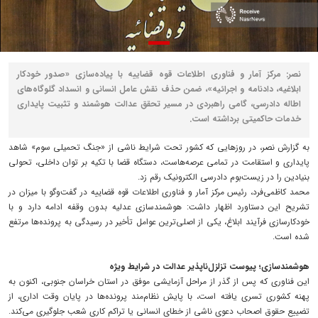
نصر: مرکز آمار و فناوری اطلاعات قوه قضاییه با پیاده‌سازی «صدور خودکار
ابلاغیه، دادنامه و اجرائیه»، ضمن حذف نقش عامل انسانی و انسداد گلوگاه‌های
اطاله دادرسی، گامی راهبردی در مسیر تحقق عدالت هوشمند و تثبیت پایداری
خدمات حاکمیتی برداشته است.
به گزارش نصر، در روزهایی که کشور تحت شرایط ناشی از «جنگ تحمیلی سوم» شاهد
پایداری و استقامت در تمامی عرصه‌هاست، دستگاه قضا با تکیه بر توان داخلی، تحولی
بنیادین را در زیست‌بوم دادرسی الکترونیک رقم زد.
محمد کاظمی‌فرد، رئیس مرکز آمار و فناوری اطلاعات قوه قضاییه در گفت‌وگو با میزان در
تشریح این دستاورد اظهار داشت: هوشمندسازی عدلیه بدون وقفه ادامه دارد و با
خودکارسازی فرآیند ابلاغ، یکی از اصلی‌ترین عوامل تأخیر در رسیدگی به پرونده‌ها مرتفع
شده است.
هوشمندسازی؛ پیوست تزلزل‌ناپذیر عدالت در شرایط ویژه
این فناوری که پس از گذر از مراحل آزمایشی موفق در استان خراسان جنوبی، اکنون به
پهنه کشوری تسری یافته است، با پایش نظام‌مند پرونده‌ها در پایان وقت اداری، از
تضییع حقوق اصحاب دعوی ناشی از خطای انسانی یا تراکم کاری شعب جلوگیری می‌کند.