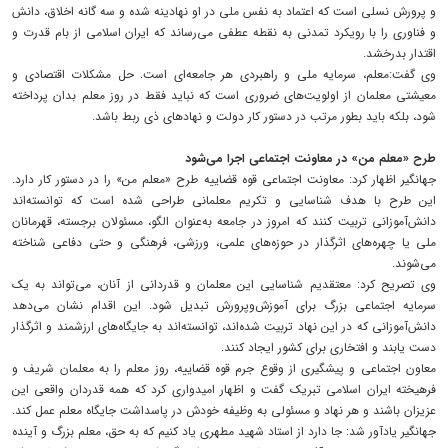
و پرورش نسلی است که اعتماد به نفس ملی در او نهادینه شده و سه گانه اخلاق، دانش
و فناوری را با رویکرد تمدنی به نقطه عطفی می‌رساند که ایران اسلامی از بام قدرت و
اقتدار بدرخشد.
وی گفت:‌معلم، سرمایه ملی و راهبردی هر جامعه‌ای است. حل مشکلات اقتصادی و
معیشتی معلمان از اولویت‌های ضروری است که نباید فقط در روز معلم بدان پرداخته
شود، بلکه باید بطور مرتب در دستور کار دولت و نهادهای ذی ربط باشد.
طرح «معلم من» در معاونت اجتماعی اجرا می‌شود
جهانگیر اظهار کرد: معاونت اجتماعی قوه قضاییه طرح «معلم من» را در دستور کار دارد.
این طرح با هدف شناسایی و تکریم معلمانی طراحی شده است که توانسته‌اند
دانش‌آموزانی تربیت کنند که امروز در جامعه به‌عنوان الگو، مسئولان برجسته، قهرمانان
ملی یا چهره‌های اثرگذار در حوزه‌های علمی، ورزشی، فرهنگی و حتی دفاعی شناخته
می‌شوند.
وی تصریح کرد: معتقدیم شناسایی این معلمان و قدردانی از آنان، می‌تواند به یک
سرمایه اجتماعی بزرگ برای آموزش‌وپرورش تبدیل شود. این اقدام نشان می‌دهد
دانش‌آموزانی که در این نهاد تربیت شده‌اند، توانسته‌اند به جایگاه‌های ارزشمند و اثرگذار
دست یابند و افتخاری برای کشور ایجاد کنند.
معاون اجتماعی و پیشگیری از وقوع جرم قوه قضاییه، روز معلم را به معلمان شریف و
فرهیخته ایران اسلامی تبریک گفت و اظهار امیدواری کرد که همه قدردان واقعی این
عزیزان باشند و هر نهاد و مسئولی به وظیفه خودش در پاسداشت جایگاه معلم عمل کند.
جهانگیر یادآور شد:‌ جا دارد از استاد شهید مطهری یاد کنیم که به حق، معلم بزرگ و آینده