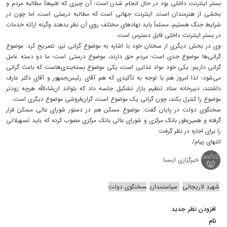
بستر اینترنت داخلی بود در حال انجام شدن است؛ آن چیزی که طبیعتاً مطالبه مردم و
بخشی از هنرمندان است، اینترنت جهانی است که مطالبه درستی است، اما چون در
شرایط جنگ هستیم، مسلماً باید نهادهای مختلف روی آن نظر بدهند وگرنه ارائه خدمات
در بستر اینترنت داخلی قابل دسترس است.
وی در بخش دیگری از سخنان خود با اشاره به موضوع گرانی نیز، تصریح کرد: موضوع
گرانی‌ها موضوع جدی است؛ مردم حق دارند، موضوع درستی است؛ ما دو دسته عامل
گرانی داریم: یکی خود مواد غذایی است، یکی موضوع بسته‌بندی‌هاست که باعث گرانی
می‌شود؛ لذا امروز هم با توجه به تأکیدی که هم آقای رئیس‌جمهور و آقای دکتر عارف
داشتند، دبیرخانه ستاد تنظیم بازار تشکیل جلسه داد که بتواند ان‌شاءالله هرچه زودتر
موضوع را کنترل بکند، چون گرانی یک موضوع است، گران‌فروشی موضوع دیگری است.
سخنگوی دولت در پایان گفت: موضوع مسکن هم در دستور شورای عالی مسکن قرار
گرفته و همین‌طور بانک مرکزی و شورای عالی بانک مرکزی مصوب کرده که باید تسهیلاتی
را برای اجاره در نظر گرفت.
انتهای پیام/
خبرگزاری ایسنا
شهید لاریجانی
سیاستمداری
سخنگوی دولت
افزودن نظر جدید
نام