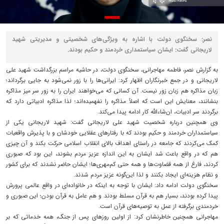
نصر: سخنگوی دولت با اشاره به ویژگی‌های شخصیتی و مدیریتی شهید
لاریجانی گفت: ایشان سیاستمداری خردمند و حکیم بودند.
به گزارش نصر، فاطمه مهاجرانی، سخنگوی دولت، در حاشیه مراسم بزرگداشت شهید علی
لاریجانی و در جمع خبرنگاران اظهار کرد: ایرانی‌ها را با زور نمی‌شود به جایی برگرداند؛
زبان مذاکره هم زبان زور نیست. آن کسانی که می‌خواهند ایران را به زور سر میز مذاکره
بنشانند، معنایش این است که اصلاً مذاکره را نفهمیده‌اند؛ لذا مذاکره ادبیاتی دارد که
برگردند سر ادبیات، ان‌شاءالله کار ادامه پیدا می‌کند.
وی همچنین درباره شخصیت شهید علی لاریجانی گفت: شهید لاریجانی یکی از
سیاستمداران خردمند و حکیم بودند که با رفتارهای عقلایی خودشان و با پذیرش واقعیات
کمک می‌کردند که جامعه در راستای اهداف بالای انقلاب اسلامی حرکت بکند و آن چیزی
هم که در واقع باعث شد ایشان به این اندازه عزیز مردم بشوند، این بود که صبوری
کردند، فارغ از همه قضاوت‌ها و همه حتی کم‌مهری‌ها؛ ایشان حاضر نشدند که برای کشور
و نظام هزینه‌ای ایجاد بکنند و لذا این‌گونه عزیز مردم شدند.
سخنگوی دولت ادامه داد: ایشان با توجه به اینکه در خانواده‌ای در واقع عالمی پرورش
پیدا کرده بودند، بسیار هم به قرآن مسلط بودند و هم عامل به قرآن بودن؛ این صبوری و
خردمندی برگرفته از عمل به توصیه‌های قرآن است.
مهاجرانی همچنین خاطرنشان کرد: از اولین روزهای پس از جنگ، همه خدماتی که بر