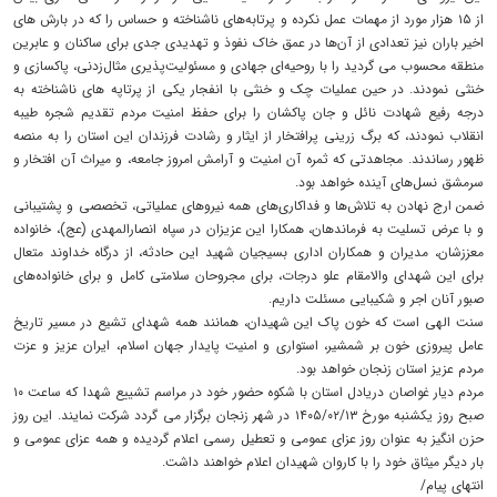
از ۱۵ هزار مورد از مهمات عمل نکرده و پرتابه‌های ناشناخته و حساس را که در بارش های
اخیر باران نیز تعدادی از آن‌ها در عمق خاک نفوذ و تهدیدی جدی برای ساکنان و عابرین
منطقه محسوب می‌ گردید را با روحیه‌ای جهادی و مسئولیت‌پذیری مثال‌زدنی، پاکسازی و
خنثی نمودند. در حین عملیات چک و خنثی با انفجار یکی از پرتاپه های ناشناخته به
درجه رفیع شهادت نائل و جان پاکشان را برای حفظ امنیت مردم تقدیم شجره طیبه
انقلاب نمودند، که برگ زرینی پرافتخار از ایثار و رشادت فرزندان این استان را به منصه
ظهور رساندند. مجاهدتی که ثمره آن امنیت و آرامش امروز جامعه، و میراث آن افتخار و
سرمشق نسل‌های آینده خواهد بود.
ضمن ارج نهادن به تلاش‌ها و فداکاری‌های همه نیروهای عملیاتی، تخصصی و پشتیبانی
و با عرض تسلیت به فرماندهان، همکارا این عزیزان در سپاه انصارالمهدی (عج)، خانواده
معززشان، مدیران و همکاران اداری بسیجیان شهید این حادثه، از درگاه خداوند متعال
برای این شهدای والامقام علو درجات، برای مجروحان سلامتی کامل و برای خانواده‌های
صبور آنان اجر و شکیبایی مسئلت داریم.
سنت الهی است که خون پاک این شهیدان، همانند همه شهدای تشیع در مسیر تاریخ
عامل پیروزی خون بر شمشیر، استواری و امنیت پایدار جهان اسلام، ایران عزیز و عزت
مردم عزیز استان زنجان خواهد بود.
مردم دیار غواصان دریادل استان با شکوه حضور خود در مراسم تشییع شهدا که ساعت ۱۰
صبح روز یکشنبه مورخ ۱۴۰۵/۰۲/۱۳ در شهر زنجان برگزار می گردد شرکت نمایند. این روز
حزن انگیز به عنوان روز عزای عمومی و تعطیل رسمی اعلام گردیده و همه عزای عمومی و
بار دیگر میثاق خود را با کاروان شهیدان اعلام خواهند داشت.
انتهای پیام/