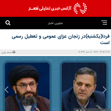
عناوین اخبار
فردا(یکشنبه)در زنجان عزای عمومی و تعطیل رسمی
است
1405/02/12 - 11:47 - کد خبر: 160293
نسخه چاپی