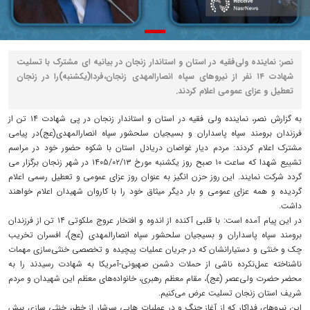
نصر: نماینده ولی‌فقیه در استان و استاندار زنجان در بیانیه ای مشترک با تسلیت
شهادت ۱۴ نفر از نیروهای سپاه انصارالمهدی زنجان،فردا(یکشنبه)را در زنجان
تعطیل و عزای عمومی اعلام کردند.
به گزارش نصر، نماینده ولی فقیه در استان و استاندار زنجان در پی شهادت ۱۴ تن از
فرزندان برومند سپاه پاسداران و بسیجیان سلحشور سپاه انصارالمهدی(عج)در پیامی
مشترک اعلام کردند: مردم دیار غواصان دریادل استان با شکوه حضور خود در مراسم
تشییع شهدا که ساعت ۱۰ صبح روز یکشنبه مورخ ۱۴۰۵/۰۲/۱۳ در شهر زنجان برگزار می
گردد شرکت نمایند. این روز حزن انگیز به عنوان روز عزای عمومی و تعطیل رسمی اعلام
گردیده و همه عزای عمومی و بار دیگر میثاق خود را با کاروان شهیدان اعلام خواهند
داشت.
در این پیام آمده است: با قلبی آکنده از اندوه و افتخار عروج ملکوتی ۱۴ تن از فرزندان
برومند سپاه پاسداران و بسیجیان سلحشور سپاه انصارالمهدی (عج)، افسران تخریب
چک و خنثی و دستیارانشان که در جریان عملیات پیچیده و تخصصی خنثی‌سازی مهمات
ناشناخته عمل‌نکرده ناشی از حملات دشمن صهیونی-آمریکا به شهادت رسیدند را به
محضر حضرت ولی‌عصر (عج)، مقام معظم رهبری، خانواده‌های معظم این شهیدان و مردم
شریف استان زنجان تسلیت عرض می‌کنیم.
این نیروهای فداکار که از آغاز جنگ و در عملیات هایی سرشار از خطر، خنثی سازی بیش