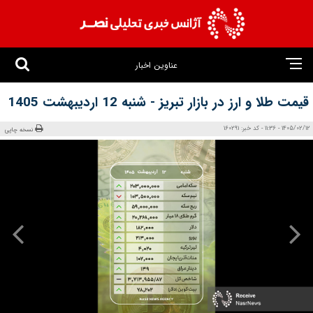
عناوین اخبار
قیمت طلا و ارز در بازار تبریز - شنبه 12 اردیبهشت 1405
1405/02/12 - 11:36 - کد خبر: 160291
نسخه چاپی