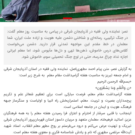
نصر: نماینده ولی فقیه در آذربایجان شرقی در پیامی به مناسبت روز معلم گفت:
در جنگ ترکیبی، رسانه‌ای و شناختی دشمن علیه هویت و اراده ملت ایران، شما
معلمان در خط مقدم این مواجهه تمدنی قرار دارید. دشمن می‌خواست
کلاس‌های درس خاموش، ذهن‌ها تهی و دل‌ها مأیوس شود، اما معلم ایرانی
اجازه نداد چراغ مدرسه، حتی در اوج جنگ تحمیلی سوم، خاموش شود.
به گزارش نصر، متن پیام احمد مطهری‌اصل، نماینده ولی فقیه در استان آذربایجان شرقی
و امام جمعه تبریز به مناسبت هفته گرامیداشت مقام معلم به شرح زیر است:
«بسم‌الله الرحمن الرحیم
«ن وَالْقَلَمِ وَمَا یَسْطُرُون»
هفته گرامیداشت مقام معلم، فرصت مبارکی است برای تعظیم شعائر علم و تکریم
پرچمداران بصیرت و تربیت. معلم، استمراربخش راه انبیا و اولیاست و سنگرساز جبهه
فرهنگ، هویت و ایمان در جامعه اسلامی است.
اینجانب با قلبی سرشار از احترام و اعتزاز، فرا رسیدن هفته معلم را به همه فرهنگیان
عزیز، اساتید فرهیخته، معلمان متعهد و مربیان دلسوز استان قهرمان‌پرور آذربایجان شرقی
تبریک و تهنیت عرض می‌کنم و درود می‌فرستم بر روح مطهر معلم انقلاب، استاد شهید
آیت‌الله مرتضی مطهری که نام و یادش شناسنامه فکری و معنوی هفته معلم است.