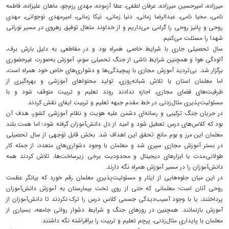
میرزاده، امیرحسین میرزاده، عرفان لطفی، عطا آزموده، مهدی رزم‌جو، ماهان علیزاده، فاطمه
نامی، محیا نامی، عبدالرضا زمانی، دنیا زمانی، نیکا زمانی، امیرمهدی نوجوانی، مهدی
روحی و پانیز روحی را گرامی می‌داریم و از خداوند متعال توفیق رهروی در مسیر نورانی
شهدا را مسئلت می‌کنیم.
سال تحصیلی جاری با شرایط خاصی همراه بود و در مقاطعی به دلیل بارش برف،
آلودگی هوا و همچنین شرایط ناشی از جنگ تحمیلی سوم، آموزش به‌صورت غیرحضوری
برگزار شد. بی‌تردید آموزش مجازی با پیچیدگی‌ها و دشواری‌های خاص خود همراه است،
اما معلمان استان با تلاش شبانه‌روزی، تولید محتواهای آموزشی و بهره‌گیری از
ظرفیت‌های فضای مجازی، اجازه ندادند روند تعلیم و تربیت متوقف شود و با
مسئولیت‌پذیری مثال‌زدنی در خط مقدم جبهه تعلیم و تربیت ایفای نقش کردند.
در جریان جنگ ترکیبی و رسانه‌ای دشمن علیه هویت و نظام آموزشی کشور، هدف آن
بود که کلاس‌های درس تعطیل شود و امید از دل دانش‌آموزان گرفته شود؛ اما همت بلند
معلمان این مرز و بوم مانع تحقق این اهداف شد. بخش قابل توجهی از سال تحصیلی
در بستر آموزش مجازی سپری شد و معلمان با وجود دشواری‌های متعدد، از جمله کار
طولانی‌مدت با ابزارهای دیجیتال و محدودیت برخی زیرساخت‌ها، تلاش کردند همه
دانش‌آموزان را در مسیر آموزش همراه نگه دارند.
در این میان جلوه‌هایی از ایثار و مسئولیت‌پذیری معلمان رقم خورد که بیانگر عظمت
روحی آنان است؛ معلمانی که حتی از روی تخت بیمارستان به آموزش دانش‌آموزان
پرداختند، یا با وجود آسیب‌دیدگی جسمی کلاس درس را ترک نکردند تا دانش‌آموزان از
آموزش بازنمانند. همچنین در روزهای جنگ و شرایط دشوار روانی جامعه، بسیاری از
معلمان با پایداری مثال‌زدنی، پرچم تعلیم و تربیت را برافراشته نگه داشتند.