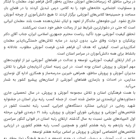
در برخی مناطق که زیرساخت‌های آموزش مجازی به‌طور کامل فراهم نبود، معلمان با ابتکار
و مسئولیت اجتماعی، خانه‌های خود را به کلاس درس تبدیل کردند یا در فضای باز،
مساجد و حسینیه‌ها کلاس‌های آموزشی برگزار کردند تا هیچ دانش‌آموزی از چرخه آموزش
خارج نشود. این جلوه‌های ماندگار از تعهد و ایثار، نشان‌دهنده همت بلند معلمان ایرانی
است که حتی در دشوارترین شرایط نیز از رسالت خطیر خود دست نمی‌کشند.
تحقق کیفیت آموزشی مورد تأکید ریاست محترم جمهوری اسلامی ایران، جناب آقای دکتر
پزشکیان و دولت وفاق ملی، بدون تردید در سایه تلاش‌های خستگی‌ناپذیر معلمان
امکان‌پذیر است. کیفیتی که هدف آن فراهم شدن فرصت آموزش مطلوب، عادلانه و
بانشاط برای همه دانش‌آموزان در سراسر استان است.
در کنار ارتقای کیفیت آموزشی، توسعه و عدالت در فضاهای آموزشی نیز از اولویت‌های
مهم آموزش و پرورش استان بوده است. در این زمینه استان آذربایجان شرقی با تلاش
مدیران آموزش و پرورش مناطق، همراهی خیرین مدرسه‌ساز و همکاری اداره کل نوسازی
مدارس، در احداث و بازسازی فضاهای آموزشی از استان‌های پیشرو کشور به شمار
می‌آید.
با همت فرهنگیان استان و تلاش مجموعه آموزش و پرورش، در سال تحصیلی جاری
دستاوردهای ارزشمندی نیز حاصل شده است. از جمله کسب رتبه برتر استان در جشنواره
شهید رجایی در ارزیابی عملکرد دستگاه‌های اجرایی، کسب رتبه نخست کشور در
شاخص‌های آموزشی و پرورشی شورای آموزش و پرورش، رشد ۲۱ درصدی قبولی مرحله
اول المپیادهای علمی نسبت به سال گذشته، ارتقای رتبه استان در قبولی کنکور سراسری
از رتبه یازدهم به رتبه هشتم کشور و همچنین کسب رتبه هفتم کشوری در ارزیابی
شاخص‌های اختصاصی آموزش و پرورش بر اساس برنامه هفتم توسعه.
علاوه بر این، آموزش و پرورش استان در حوزه توسعه و ترویج فرهنگ نماز موفق به