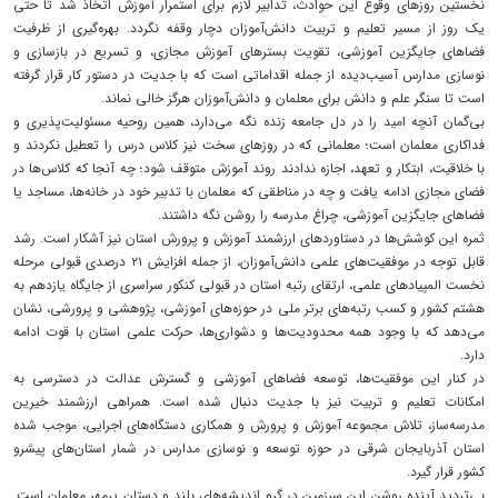
نخستین روزهای وقوع این حوادث، تدابیر لازم برای استمرار آموزش اتخاذ شد تا حتی
یک روز از مسیر تعلیم و تربیت دانش‌آموزان دچار وقفه نگردد. بهره‌گیری از ظرفیت
فضاهای جایگزین آموزشی، تقویت بسترهای آموزش مجازی، و تسریع در بازسازی و
نوسازی مدارس آسیب‌دیده از جمله اقداماتی است که با جدیت در دستور کار قرار گرفته
است تا سنگر علم و دانش برای معلمان و دانش‌آموزان هرگز خالی نماند.
بی‌گمان آنچه امید را در دل جامعه زنده نگه می‌دارد، همین روحیه مسئولیت‌پذیری و
فداکاری معلمان است؛ معلمانی که در روزهای سخت نیز کلاس درس را تعطیل نکردند و
با خلاقیت، ابتکار و تعهد، اجازه ندادند روند آموزش متوقف شود؛ چه آنجا که کلاس‌ها در
فضای مجازی ادامه یافت و چه در مناطقی که معلمان با تدبیر خود در خانه‌ها، مساجد یا
فضاهای جایگزین آموزشی، چراغ مدرسه را روشن نگه داشتند.
ثمره این کوشش‌ها در دستاوردهای ارزشمند آموزش و پرورش استان نیز آشکار است. رشد
قابل توجه در موفقیت‌های علمی دانش‌آموزان، از جمله افزایش ۲۱ درصدی قبولی مرحله
نخست المپیادهای علمی، ارتقای رتبه استان در قبولی کنکور سراسری از جایگاه یازدهم به
هشتم کشور و کسب رتبه‌های برتر ملی در حوزه‌های آموزشی، پژوهشی و پرورشی، نشان
می‌دهد که با وجود همه محدودیت‌ها و دشواری‌ها، حرکت علمی استان با قوت ادامه
دارد.
در کنار این موفقیت‌ها، توسعه فضاهای آموزشی و گسترش عدالت در دسترسی به
امکانات تعلیم و تربیت نیز با جدیت دنبال شده است. همراهی ارزشمند خیرین
مدرسه‌ساز، تلاش مجموعه آموزش و پرورش و همکاری دستگاه‌های اجرایی، موجب شده
استان آذربایجان شرقی در حوزه توسعه و نوسازی مدارس در شمار استان‌های پیشرو
کشور قرار گیرد.
بی‌تردید آینده روشن این سرزمین در گرو اندیشه‌های بلند و دستان پرمهر معلمان است.