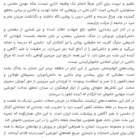
تعلیم و تربیت برای آنان صرفاً انجام یک وظیفه اداری نیست؛ بلکه عهدی مقدس و
مسئولیتی تاریخی است. آنان حتی در روزهایی که سایه تهدید و ناامنی بر برخی مناطق
گسترده بود، چراغ مدرسه و کلاس درس را روشن نگاه داشتند و نگذاشتند جریان علم و
امید در جامعه از حرکت بازایستد.
و در کنار این پایداری، خاطره تلخ شهادتِ «قائد امت» و نیز شماری از معلمان و
دانش‌آموزان عزیزمان در جنگ تحمیلی رمضان، بر جان جامعه نشست؛ شهادتی که
اندوهی سترگ آفرید، اما حقیقتی روشن را نیز آشکارتر کرد: دشمنی که مدرسه را نشانه
می‌گیرد و معلم و دانش‌آموز را از آماج کینه دور نمی‌دارد، در حقیقت با علم، آگاهی و
آینده این ملت سرِ ستیز دارد. با این همه، تاریخ این سرزمین گواهی داده است که چراغ
دانایی در ایران اسلامی خاموش‌کردنی نیست.
روایت‌های الهام‌بخش بسیاری از این ایام در حافظه مردم این استان به یادگار مانده
است؛ معلمانی که برای رساندن پیام دانایی به دانش‌آموزان، مسیرهای طولانی و
صعب‌العبور را با صبر و استقامت پیمودند تا فرزندان این سرزمین از حق آموزش محروم
نمانند. این تلاش‌ها، جلوه‌ای روشن از ایثار فرهنگیان در میدان تحقق عدالت آموزشی
است؛ جهادی خاموش اما اثرگذار که آینده کشور را می‌سازد.
در کنار این مجاهدت‌های ارزشمند، متأسفانه در جریان حملات دشمن، نزدیک به شصت و
پنج مدرسه در نقاط مختلف کشور آسیب دید یا تخریب شد؛ رخدادی که نشانه‌ای آشکار
از دشمنی با علم، آگاهی و پیشرفت ملت ایران است. با این حال، همان‌گونه که تجربه
این ملت نشان داده، هیچ هجومی نتوانسته شعله دانایی را در این سرزمین خاموش کند.
دولت و مجموعه مدیریت استان، با همراهی آموزش و پرورش و نهادهای مرتبط، با همه
توان برای جبران خسارات و بازسازی سریع فضاهای آموزشی آسیب‌دیده اقدام کرده‌اند. از