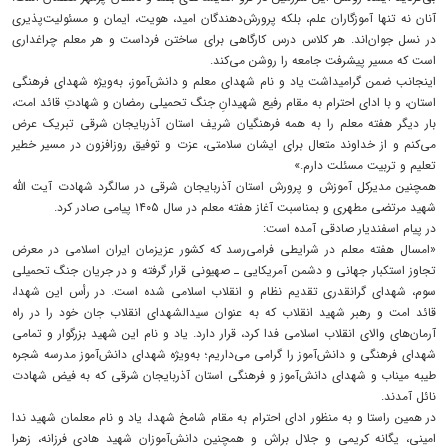
آنان نه تنها آموزگاران علم، بلکه پرورش‌دهندگان امید، هویت، ایمان و مسئولیت‌پذیری
در نسل جوان‌اند. هر کلاس درس کارگاهی برای ساختن فرداست و هر معلم چراغداری
است که مسیر پیشرفت جامعه را روشن می‌کند.
اینجانب ضمن گرامیداشت یاد و نام شهدای معلم و دانش‌آموز، به‌ویژه شهدای فرهنگی
استان، و با ادای احترام به مقام رفیع شهیدانِ جنگ تحمیلی رمضان و شهادتِ قائد امت،
بار دیگر هفته معلم را به همه فرهنگیان شریف استان آذربایجان شرقی تبریک عرض
می‌کنم و از خداوند متعال برای ایشان سلامتی، عزت و توفیق روزافزون در مسیر خطیر
تعلیم و تربیت مسئلت دارم.»
همچنین مدیرکل آموزش و پرورش استان آذربایجان شرقی در سالگرد شهادت آیت الله
شهید مرتضی مطهری و بمناسبت آغاز هفته معلم در سال ۱۴۰۵ پیامی صادر کرد.
در پیام اسفندیار صادقی آمده است:
«امسال هفته معلم در شرایطی فرامی‌رسد که کشور عزیزمان ایران اسلامی در معرض
تجاوز استکبار جهانی و دشمن آمریکایی ـ صهیونی قرار گرفته و در جریان جنگ تحمیلی
سوم، شهدای گرانقدری تقدیم نظام و انقلاب اسلامی شده است. در رأس این شهدا،
قائد امت و رهبر شهید انقلاب که به عنوان سیدالشهدای انقلاب جان خود را در راه
آرمان‌های والای انقلاب اسلامی فدا کرد، قرار دارد. یاد و نام این شهید بزرگوار و تمامی
شهدای فرهنگی و دانش‌آموز را گرامی می‌داریم؛ به‌ویژه شهدای دانش‌آموز مدرسه شجره
طیبه میناب و شهدای دانش‌آموز و فرهنگی استان آذربایجان شرقی که به فیض شهادت
نائل آمدند.
در همین راستا و به منظور ادای احترام به مقام شامخ شهدا، یاد و نام معلمان شهید ندا
امینی، یگانه کریمی و جلال براش و همچنین دانش‌آموزان شهید هادی فرزانه، زهرا