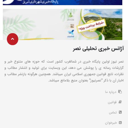
آژانس خبری تحلیلی نصر
نصر نیوز اولین پایگاه خبری در شمالغرب کشور است که حوزه های متنوع خبر و
گزارشات رسانه ی را پوشش می دهد، این وبسایت برای تولید و انتشار مطالب و
نظرات، تابع قوانین جمهوری اسلامی ایران میباشد. همچنین هرگونه بازنشر مطالب و
اخبار آن با ذکر "نصرنیوز" بعنوان منبع بلامانع میباشد.
درباره ما
قوانین
تماس
خبرخوان