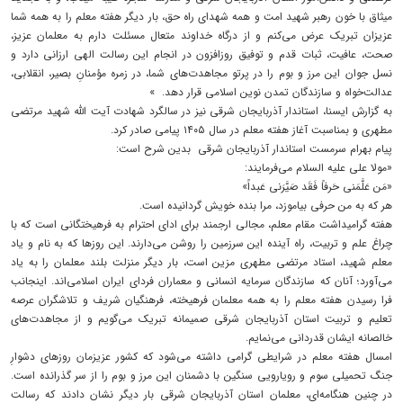
میثاق با خون رهبر شهید امت و همه شهدای راه حق، بار دیگر هفته معلم را به همه شما
عزیزان تبریک عرض می‌کنم و از درگاه خداوند متعال مسئلت دارم به معلمان عزیز،
صحت، عافیت، ثبات قدم و توفیق روزافزون در انجام این رسالت الهی ارزانی دارد و
نسل جوان این مرز و بوم را در پرتو مجاهدت‌های شما، در زمره مؤمنانِ بصیر، انقلابی،
عدالت‌خواه و سازندگان تمدن نوین اسلامی قرار دهد. »
به گزارش ایسنا، استاندار آذربایجان شرقی نیز در سالگرد شهادت آیت الله شهید مرتضی
مطهری و بمناسبت آغاز هفته معلم در سال ۱۴۰۵ پیامی صادر کرد.
پیام بهرام سرمست استاندار آذربایجان شرقی بدین شرح است:
«مولا علی علیه السلام می‌فرمایند:
«مَن عَلَّمَنی حَرفاً فَقَد صَیَّرَنی عَبداً»
هر که به من حرفی بیاموزد، مرا بنده خویش گردانیده است.
هفته گرامیداشت مقام معلم، مجالی ارجمند برای ادای احترام به فرهیختگانی است که با
چراغ علم و تربیت، راه آینده این سرزمین را روشن می‌دارند. این روزها که به نام و یاد
معلم شهید، استاد مرتضی مطهری مزین است، بار دیگر منزلت بلند معلمان را به یاد
می‌آورد؛ آنان که سازندگان سرمایه انسانی و معماران فردای ایران اسلامی‌اند. اینجانب
فرا رسیدن هفته معلم را به همه معلمان فرهیخته، فرهنگیان شریف و تلاشگران عرصه
تعلیم و تربیت استان آذربایجان شرقی صمیمانه تبریک می‌گویم و از مجاهدت‌های
خالصانه ایشان قدردانی می‌نمایم.
امسال هفته معلم در شرایطی گرامی داشته می‌شود که کشور عزیزمان روزهای دشوارِ
جنگ تحمیلی سوم و رویارویی سنگین با دشمنان این مرز و بوم را از سر گذرانده است.
در چنین هنگامه‌ای، معلمان استان آذربایجان شرقی بار دیگر نشان دادند که رسالت