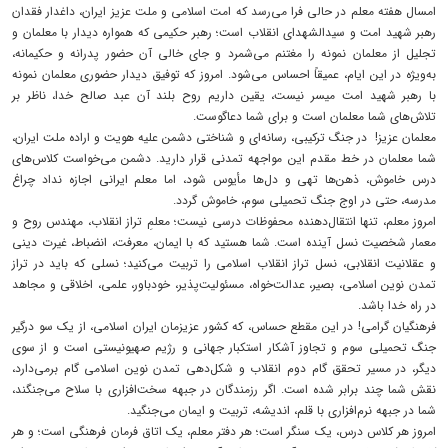
امسال هفته معلم در حالی فرا می‌رسد که امت اسلامی و ملت عزیز ایران، داغدار فقدان
رهبر شهید امت و سیدالشهدای انقلاب است؛ رهبر حکیمی که همواره دیدار با معلمان و
تجلیل از معلمان نمونه را مغتنم می‌شمرد و جای خالی آن حضور پدرانه و حکیمانه،
به‌ویژه در این ایام، عمیقاً احساس می‌شود. امروز که توفیق دیدار حضوری معلمان نمونه
با رهبر شهید امت میسر نیست، یقین داریم روح بلند آن عبد صالح خدا، ناظر بر
تلاش‌های شما معلمان است و برای شما دعاگوست.
معلمان عزیز! در جنگ ترکیبی، رسانه‌ای و شناختی دشمن علیه هویت و اراده ملت ایران،
شما معلمان در خط مقدم این مواجهه تمدنی قرار دارید. دشمن می‌خواست کلاس‌های
درس خاموش، ذهن‌ها تهی و دل‌ها مأیوس شود، اما معلم ایرانی اجازه نداد چراغ
مدرسه، حتی در اوج جنگ تحمیلی سوم، خاموش گردد.
امروز معلم، تنها انتقال‌دهنده محفوظات درسی نیست؛ معلمِ تراز انقلاب، مهندس روح و
معمار شخصیت نسل آینده است. شما هستید که با ایمان، معرفت، انضباط، غیرت دینی
و عقلانیت انقلابی، نسل تراز انقلاب اسلامی را تربیت می‌کنید؛ نسلی که باید در تراز
تمدن نوین اسلامی، بصیر، عدالت‌خواه، مسئولیت‌پذیر، خودباور، علمی، اخلاقی و مجاهد
در راه خدا باشد.
فرهنگیان گرامی! در این مقطع حساس، که کشور عزیزمان ایران اسلامی، از یک سو درگیر
جنگ تحمیلی سوم و تجاوز آشکار استکبار جهانی و رژیم صهیونیستی است و از سوی
دیگر، در مسیر تحقق گام دوم انقلاب و شکل‌دهی تمدن نوین اسلامی گام برمی‌دارد،
نقش شما چند برابر شده است. اگر رزمندگان در جبهه سخت‌افزاری با سلاح می‌جنگند،
شما در جبهه نرم‌افزاری با قلم، اندیشه، تربیت و ایمان می‌جنگید.
امروز هر کلاس درس، یک سنگر است؛ هر دفتر معلم، یک اتاق فرمان فرهنگی است؛ و هر