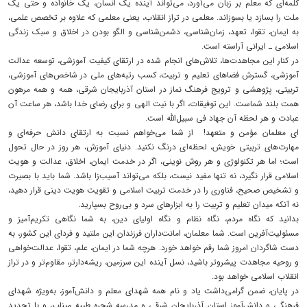
کلمه‌ای که معلم بر زبان می‌آورد، می‌تواند آینده یک انسان، یک خانواده و حتی یک
ملت را بسازد یا بسوزاند. معلمی در تراز انقلاب، یعنی معلمی که علاوه بر تخصص علمی،
به ایمان، تقوا، تعهد، زمان‌شناسی، دشمن‌شناسی و الگو بودن در اخلاق و سبک زندگی
اسلامی ـ ایرانی آراسته است.
در کنار این مجاهدت‌ها، تلاش‌های انجام شده در ارتقای کیفیت آموزشی، توسعه عدالت
آموزشی، گسترش فضاهای تعلیم و تربیت، کسب رتبه‌های ملی در شاخص‌های آموزشی،
تربیتی، پژوهشی و ترویج فرهنگ نماز در استان آذربایجان شرقی، همه و همه مرهون
همت بلند شماست. این توفیقات، اگر با نیت الهی و برای رضای خدا باشد، هر ساعت آن
عبادت و هر لحظه آن جهاد فی سبیل‌الله است.
ای معلمان مؤمن و متعهد! از شما می‌خواهم نسبت به ارتقای دانش حرفه‌ای و
مهارت‌های تربیتی خویش، لحظه‌ای درنگ نکنید. دنیای آموزش، هر روز در حال تحول
است؛ اما هر تکنولوژی و هر روش نوینی، اگر در خدمت ایمان، اخلاق، عدالت و هویت
اسلامی قرار نگیرد، نه تنها مفید نیست، بلکه می‌تواند آسیب‌زا باشد. شما باید با بصیرت
و تشخیص صحیح، فناوری را در خدمت تربیت اسلامی و تقویت هویت دینی قرار دهید،
نه آنکه میدان تعلیم و تربیت را به ابزارهای سرد و بی‌روح بسپارید.
بدانید که نگاه مردم، نگاه نظام و نگاه اولیای دین، به شما نگاهی تکریم‌آمیز و
مسئولیت‌آفرین است. شما معلمان، امانت‌داران فرزندان این ملتید و فردای این کشور، به
دست شاگردان امروز شما رقم خواهد خورد. هرچه شما در ایمان، علم، تقوا، عدالت‌خواهی
و روحیه مجاهدت پیشروتر باشید، نسل آینده این سرزمین، ریشه‌دارتر، مقاوم‌تر و در تراز
انقلاب اسلامی خواهد بود.
در پایان، ضمن گرامی‌داشت یاد و نام همه شهدای معلم و دانش‌آموز، به‌ویژه شهدای
فرهنگی و دانش‌آموز استان آذربایجان شرقی و مدرسه شجره طیبه میناب، و با تجدید