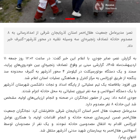
نصر: مدیرعامل جمعیت هلال‌احمر استان آذربایجان شرقی از امدادرسانی به ۸
مصدوم حادثه تصادف زنجیره‌ای سه وسیله نقلیه در محور آذرشهر–گنبرف خبر
داد.
به گزارش نصر، صابر جودی، با اعلام این خبر گفت: در ساعت ۱۲:۰۲ روز جمعه ۱۱
اردیبهشت‌ماه ۱۴۰۵، گزارشی مبنی بر وقوع تصادف زنجیره‌ای بین خودروی‌های پراید،
سمند و یک دستگاه موتورسیکلت در کیلومتر ۴ محور آذرشهر به گنبرف محدوده سد
ینگجه از طریق اورژانس به مرکز کنترل و هماهنگی عملیات استان اعلام شد.
وی افزود: بلافاصله یک تیم عملیاتی از پایگاه امداد و نجات داشکسن شهرستان آذرشهر
با یک دستگاه آمبولانس و سه نفر نیروی عملیاتی به محل حادثه اعزام شدند.
جودی ادامه داد: پس از حضور نجاتگران در صحنه و انجام ارزیابی‌های اولیه، مشخص
شد این حادثه ۸ نفر مصدوم دارد.
مدیرعامل جمعیت هلال احمر استان آذربایجان شرقی خاطرنشان کرد: نجاتگران جمعیت
هلال‌احمر ضمن ایمن‌سازی صحنه حادثه و انجام اقدامات اولیه، با همکاری عوامل
اورژانس اقدام به انتقال مصدومین حادثه نمودند و یک نفر از مصدومان توسط
آمبولانس هلال‌احمر به بیمارستان شهید مدنی آذرشهر منتقل شد.
انتهای پیام/